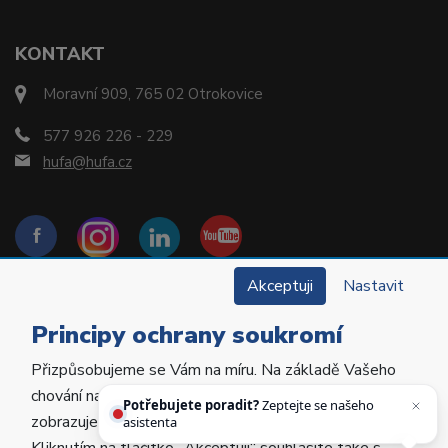
KONTAKT
Moravní 909, 765 02 Otrokovice
577 926 226 - 229
hufa@hufa.cz
Akceptuji
Nastavit
Principy ochrany soukromí
Přizpůsobujeme se Vám na míru. Na základě Vašeho
Copyright © 2022 Hu-Fa Dental a.s. Všechna práva
chování na webu personalizujeme jeho obsah a
vyhrazena.
Potřebujete poradit?
Zeptejte se našeho
zobrazujeme Vám relevantní nabídky a produkty.
asistenta Hufiho.