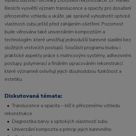
výběru odstínu i techniky zhotovení rekonstrukce. Dr. Rafael
Beolchi vysvětlí význam translucence a opacity pro dosažení
přirozeného vzhledu a ukáže, jak správně vyhodnotit optické
vlastnosti zubu ještě před zahájením ošetření. Pozornost
bude věnována také univerzálním kompozitům a
technologiím, které umožňují jednodušší barevné sladění bez
složitých vrstvicích postupů. Součástí programu budou i
praktické aspekty práce s matricovými systémy, adhezivními
postupy, polymerací a finálním opracováním rekonstrukcí,
které významně ovlivňují jejich dlouhodobou funkčnost a
estetiku.
Diskutovaná témata:
• Translucence a opacita – klíč k přirozenému vzhledu
rekonstrukce
• Diagnostika barvy a optických vlastností zubu
• Univerzální kompozita a princip jejich barevného