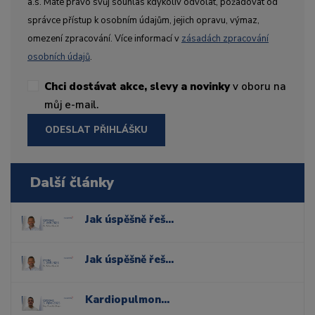
a.s. Máte právo svůj souhlas kdykoliv odvolat, požadovat od
správce přístup k osobním údajům, jejich opravu, výmaz,
omezení zpracování. Více informací v
zásadách zpracování
osobních údajů
.
Chci dostávat akce, slevy a novinky
v oboru na
můj e-mail.
ODESLAT PŘIHLÁŠKU
Další články
Jak úspěšně řešit komplexní případy bělení zubů
Jak úspěšně řešit komplexní případy bělení zubů
Kardiopulmonální resuscitace a řešení urgentních stavů v ordinaci stomatologa