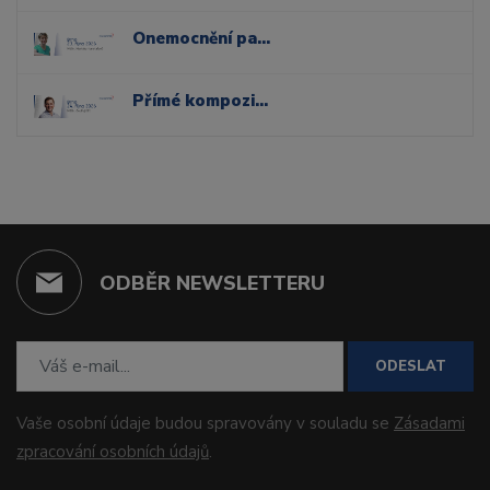
Onemocnění parodontu a sliznic dutiny ústní
Přímé kompozitní dostavby v distálním úseku
ODBĚR NEWSLETTERU
ODESLAT
Vaše osobní údaje budou spravovány v souladu se
Zásadami
zpracování osobních údajů
.