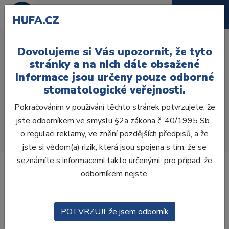
HUFA.CZ
Estetika jednoduše: jak
Dovolujeme si Vás upozornit, že tyto
využít nové technologie
stránky a na nich dále obsažené
pro přirozené kompozitní
informace jsou určeny pouze odborné
stomatologické veřejnosti.
rekonstrukce
Pokračováním v používání těchto stránek potvrzujete, že
Úvod
Vzdělávání
jste odborníkem ve smyslu §2a zákona č. 40/1995 Sb.,
Estetika jednoduše: jak využít nové technologie pro
o regulaci reklamy, ve znění pozdějších předpisů, a že
přirozené kompozitní rekonstrukce
jste si vědom(a) rizik, která jsou spojena s tím, že se
seznámíte s informacemi takto určenými pro případ, že
odborníkem nejste.
POTVRZUJI, že jsem odborník