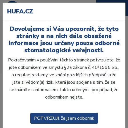
HUFA.CZ
2 SINGLE TITANIUM
Dovolujeme si Vás upozornit, že tyto
SPHERES - 2 PINK CAPS
stránky a na nich dále obsažené
SOFT RETENTION
informace jsou určeny pouze odborné
stomatologické veřejnosti.
Úvod
Laboratoř
Snímací náhrady
Zásuvný spoj
Pokračováním v používání těchto stránek potvrzujete, že
2 SINGLE TITANIUM SPHERES - 2 PINK CAPS SOFT
jste odborníkem ve smyslu §2a zákona č. 40/1995 Sb.,
RETENTION Normal
o regulaci reklamy, ve znění pozdějších předpisů, a že
jste si vědom(a) rizik, která jsou spojena s tím, že se
seznámíte s informacemi takto určenými pro případ, že
odborníkem nejste.
POTVRZUJI, že jsem odborník