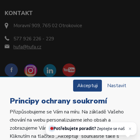
KONTAKT
Moravní 909, 765 02 Otrokovice
577 926 226 - 229
hufa@hufa.cz
Akceptuji
Nastavit
Principy ochrany soukromí
Přizpůsobujeme se Vám na míru. Na základě Vašeho
Copyright © 2022 Hu-Fa Dental a.s. Všechna práva
chování na webu personalizujeme jeho obsah a
vyhrazena.
Potřebujete poradit?
Zeptejte se našeho
zobrazujeme Vám relevantní nabídky a produkty.
asiste
Kliknutím na tlačítko „Akceptuji“ souhlasíte také s