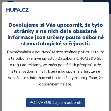
HUFA.CZ
Acry C+ B
Dovolujeme si Vás upozornit, že tyto
Úvod
Laboratoř
Fazetování
C+B Pryskyřice
stránky a na nich dále obsažené
Acry C+ B Opaquer tekutina 60ml
informace jsou určeny pouze odborné
stomatologické veřejnosti.
Pokračováním v používání těchto stránek potvrzujete, že
jste odborníkem ve smyslu §2a zákona č. 40/1995 Sb.,
o regulaci reklamy, ve znění pozdějších předpisů, a že
jste si vědom(a) rizik, která jsou spojena s tím, že se
seznámíte s informacemi takto určenými pro případ, že
odborníkem nejste.
POTVRZUJI, že jsem odborník