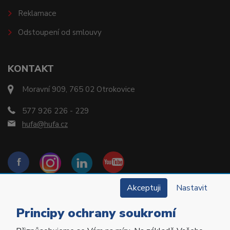
Reklamace
Odstoupení od smlouvy
KONTAKT
Moravní 909, 765 02 Otrokovice
577 926 226 - 229
hufa@hufa.cz
Akceptuji
Nastavit
Principy ochrany soukromí