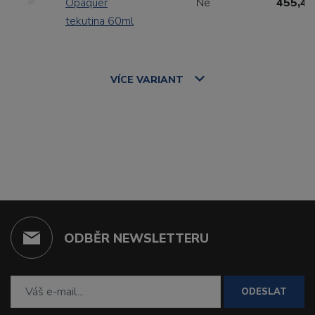
Opaquer
Ne
455,40
tekutina 60ml
VÍCE
VARIANT
ODBĚR NEWSLETTERU
ODESLAT