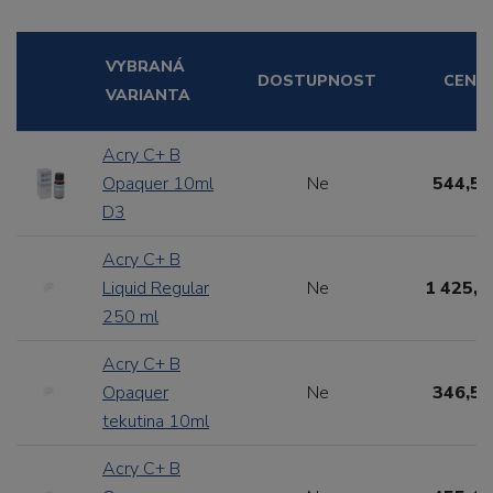
VYBRANÁ
DOSTUPNOST
CENA
VARIANTA
Acry C+ B
Opaquer 10ml
Ne
544,50
D3
Acry C+ B
Liquid Regular
Ne
1 425,6
250 ml
Acry C+ B
Opaquer
Ne
346,50
tekutina 10ml
Acry C+ B