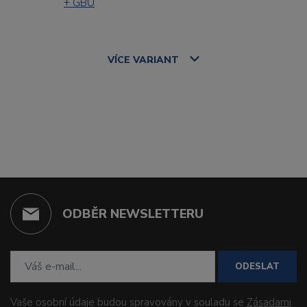
+ GBU
VÍCE
VARIANT
ODBĚR NEWSLETTERU
ODESLAT
Vaše osobní údaje budou spravovány v souladu se
Zásadami