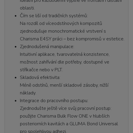
Ideální pro každodenní výplně ve frontální i distální
oblasti.
Čím se liší od tradičních systémů:
Na rozdíl od víceodstínových kompozitů
zjednodušuje monochromatické vrstvení s
Charisma E4SY práci – bez kompromisů v estetice.
Zjednodušená manipulace:
Intuitivní aplikace, tvarovatelná konzistence,
možnost zahřívání dle potřeby, dostupné ve
stříkačce nebo v PLT.
Skladová efektivita:
Méně odstínů, menší skladové zásoby, nižší
náklady.
Integrace do pracovního postupu:
Zjednodušte ještě více svůj pracovní postup:
použijte Charisma Bulk Flow ONE v hlubších
posteriorních kavitách a GLUMA Bond Universal
pro spolehlivou adhezi.