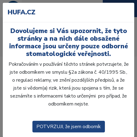
HUFA.CZ
CHARISMA E4SY
Dovolujeme si Vás upozornit, že tyto
Úvod
Ordinace
Výplně
Kompozita, Kompomery
stránky a na nich dále obsažené
Bulk-Fill kompozita
informace jsou určeny pouze odborné
CHARISMA E4SY stříkačka 4g Medium
stomatologické veřejnosti.
Pokračováním v používání těchto stránek potvrzujete, že
jste odborníkem ve smyslu §2a zákona č. 40/1995 Sb.,
o regulaci reklamy, ve znění pozdějších předpisů, a že
jste si vědom(a) rizik, která jsou spojena s tím, že se
Akce
Novinka
seznámíte s informacemi takto určenými pro případ, že
odborníkem nejste.
POTVRZUJI, že jsem odborník