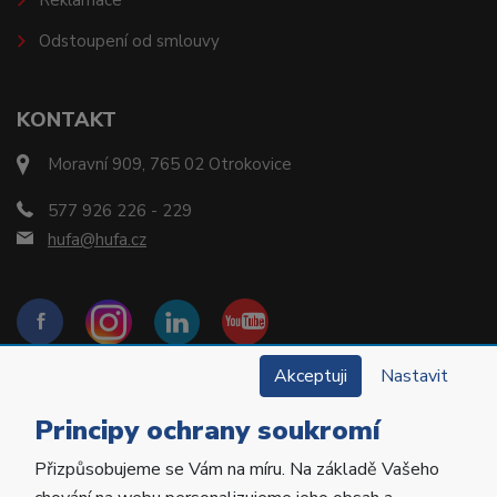
Odstoupení od smlouvy
KONTAKT
Moravní 909, 765 02 Otrokovice
577 926 226 - 229
hufa@hufa.cz
Akceptuji
Nastavit
Principy ochrany soukromí
Přizpůsobujeme se Vám na míru. Na základě Vašeho
Copyright © 2022 Hu-Fa Dental a.s. Všechna práva