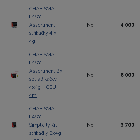
CHARISMA
E4SY
Assortment
Ne
4 000,0
stříkačky 4 x
4g
CHARISMA
E4SY
Assortment 2x
Ne
8 000,0
set stříkačky
4x4g + GBU
4ml
CHARISMA
E4SY
Simplicity Kit
Ne
3 700,0
stříkačky 2x4g