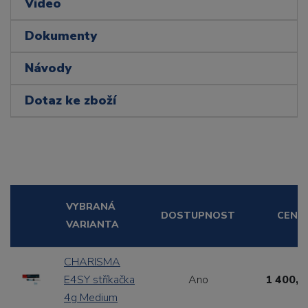
Video
Dokumenty
Návody
Dotaz ke zboží
VYBRANÁ
DOSTUPNOST
CENA
VARIANTA
CHARISMA
E4SY stříkačka
Ano
1 400,0
4g Medium