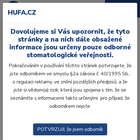
HUFA.CZ
Gemini EVO laser kit
Dovolujeme si Vás upozornit, že tyto
Úvod
Gemini EVO laser kit
stránky a na nich dále obsažené
informace jsou určeny pouze odborné
stomatologické veřejnosti.
Pokračováním v používání těchto stránek potvrzujete, že
jste odborníkem ve smyslu §2a zákona č. 40/1995 Sb.,
Akce -20 %
o regulaci reklamy, ve znění pozdějších předpisů, a že
jste si vědom(a) rizik, která jsou spojena s tím, že se
seznámíte s informacemi takto určenými pro případ, že
odborníkem nejste.
POTVRZUJI, že jsem odborník