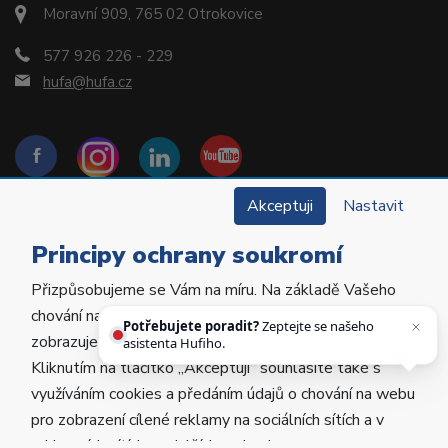
Moravní 909, 765 02 Otrokovice
577 926 226 - 229
hufa@hufa.cz
Akceptuji
Nastavit
Principy ochrany soukromí
Přizpůsobujeme se Vám na míru. Na základě Vašeho
Copyright © 2022 Hu-Fa Dental a.s. Všechna práva
chování na webu personalizujeme jeho obsah a
vyhrazena.
Potřebujete poradit?
Zeptejte se našeho
zobrazujeme Vám relevantní nabídky a produkty.
asistenta Hufiho.
Kliknutím na tlačítko „Akceptuji“ souhlasíte také s
Vytvořila
Poctivá agentura
.
využíváním cookies a předáním údajů o chování na webu
Provozováno na
ABRA Eshop
.
pro zobrazení cílené reklamy na sociálních sítích a v
reklamních sítích na dalších webech.