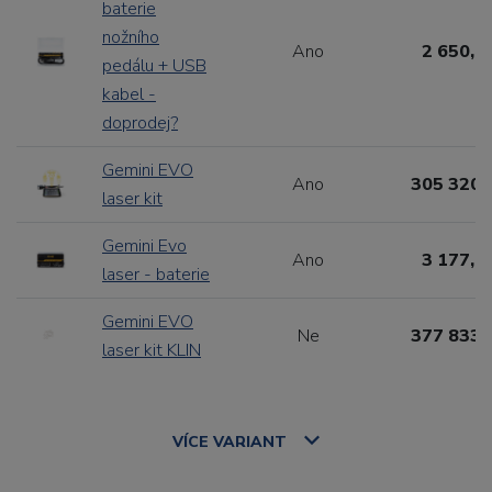
baterie
nožního
Ano
2 650,0
pedálu + USB
kabel -
doprodej?
Gemini EVO
Ano
305 320,
laser kit
Gemini Evo
Ano
3 177,9
laser - baterie
Gemini EVO
Ne
377 833,
laser kit KLIN
VÍCE
VARIANT