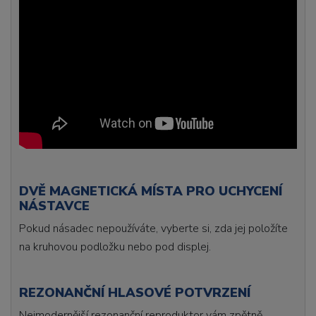
DVĚ MAGNETICKÁ MÍSTA PRO UCHYCENÍ
NÁSTAVCE
Pokud násadec nepoužíváte, vyberte si, zda jej položíte
na kruhovou podložku nebo pod displej.
REZONANČNÍ HLASOVÉ POTVRZENÍ
Nejmodernější rezonanční reproduktor vám zpětně