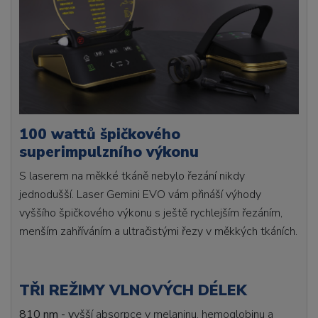
100 wattů špičkového
superimpulzního výkonu
S laserem na měkké tkáně nebylo řezání nikdy
jednodušší. Laser Gemini EVO vám přináší výhody
vyššího špičkového výkonu s ještě rychlejším řezáním,
menším zahříváním a ultračistými řezy v měkkých tkáních.
TŘI REŽIMY VLNOVÝCH DÉLEK
810 nm - v
yšší absorpce v melaninu, hemoglobinu a