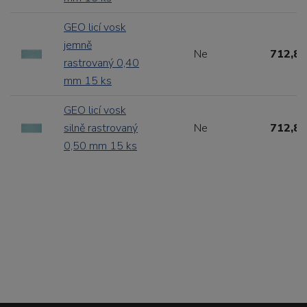
GEO licí vosk
jemně
Ne
712,80
rastrovaný 0,40
mm 15 ks
GEO licí vosk
silně rastrovaný
Ne
712,80
0,50 mm 15 ks