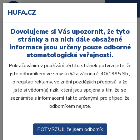
HUFA.CZ
GEO licí vosk
Dovolujeme si Vás upozornit, že tyto
Úvod
Laboratoř
Vosková modelace
Fóliové vosky
stránky a na nich dále obsažené
GEO licí vosk hladký 0,35 mm 15 ks
informace jsou určeny pouze odborné
stomatologické veřejnosti.
Pokračováním v používání těchto stránek potvrzujete, že
jste odborníkem ve smyslu §2a zákona č. 40/1995 Sb.,
o regulaci reklamy, ve znění pozdějších předpisů, a že
jste si vědom(a) rizik, která jsou spojena s tím, že se
seznámíte s informacemi takto určenými pro případ, že
odborníkem nejste.
POTVRZUJI, že jsem odborník