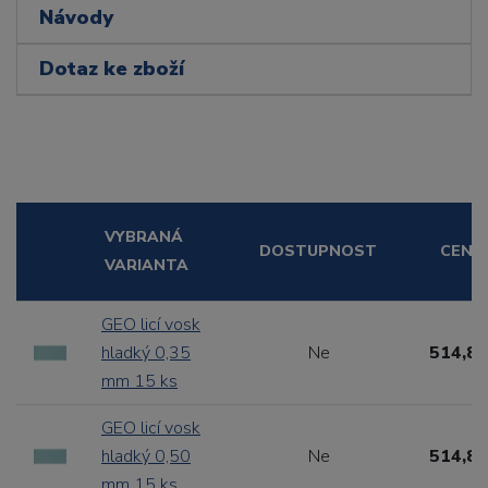
Návody
Dotaz ke zboží
VYBRANÁ
DOSTUPNOST
CENA
VARIANTA
GEO licí vosk
hladký 0,35
Ne
514,80
mm 15 ks
GEO licí vosk
hladký 0,50
Ne
514,80
mm 15 ks