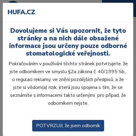
HUFA.CZ
Green stone
Dovolujeme si Vás upozornit, že tyto
Úvod
Laboratoř
Opracování
stránky a na nich dále obsažené
Karborundové brousky
informace jsou určeny pouze odborné
Green stone válec 013G 100 ks
stomatologické veřejnosti.
Pokračováním v používání těchto stránek potvrzujete, že
jste odborníkem ve smyslu §2a zákona č. 40/1995 Sb.,
o regulaci reklamy, ve znění pozdějších předpisů, a že
jste si vědom(a) rizik, která jsou spojena s tím, že se
Akce -81 %
Výprodej
seznámíte s informacemi takto určenými pro případ, že
odborníkem nejste.
POTVRZUJI, že jsem odborník