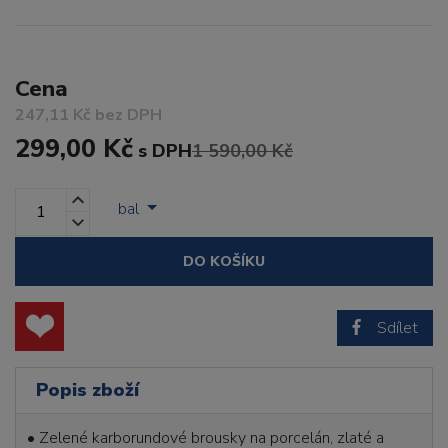
Cena
247,11 Kč bez DPH
299,00 Kč
s DPH
1 590,00 Kč
bal
DO KOŠÍKU
Sdílet
Popis zboží
• Zelené karborundové brousky na porcelán, zlaté a