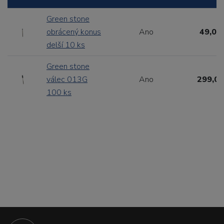
Green stone
obrácený konus
Ano
49,00
delší 10 ks
Green stone
válec 013G
Ano
299,00
100 ks