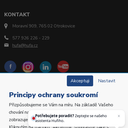
KONTAKT
Moravní 909, 765 02 Otrokovice
577 926 226 - 229
hufa@hufa.cz
Akceptuji
Nastavit
Principy ochrany soukromí
Přizpůsobujeme se Vám na míru. Na základě Vašeho
Copyright © 2022 Hu-Fa Dental a.s. Všechna práva
chování na webu personalizujeme jeho obsah a
vyhrazena.
Potřebujete poradit?
Zeptejte se našeho
zobrazujeme Vám relevantní nabídky a produkty.
asistenta Hufiho.
Kliknutím na tlačítko „Akceptuji“ souhlasíte také s