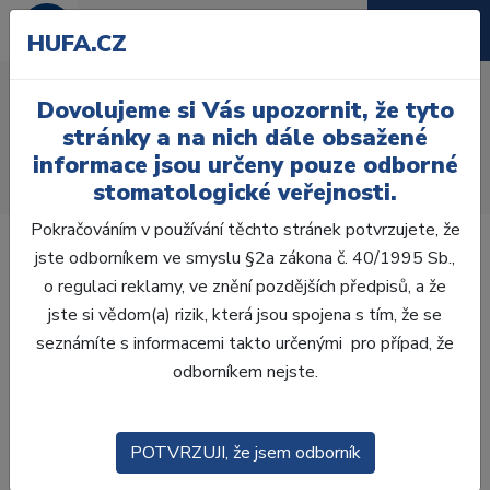
HUFA.CZ
Heravest speed 5,6kg /
Dovolujeme si Vás upozornit, že tyto
á160g
stránky a na nich dále obsažené
informace jsou určeny pouze odborné
Úvod
Laboratoř
Zatmelování
Zatmelovací hmoty
stomatologické veřejnosti.
Heravest speed 5,6kg /á160g
Pokračováním v používání těchto stránek potvrzujete, že
jste odborníkem ve smyslu §2a zákona č. 40/1995 Sb.,
o regulaci reklamy, ve znění pozdějších předpisů, a že
jste si vědom(a) rizik, která jsou spojena s tím, že se
seznámíte s informacemi takto určenými pro případ, že
odborníkem nejste.
POTVRZUJI, že jsem odborník