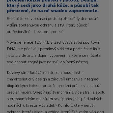
promění každý pohled v jistotu. Design,
který sedí jako druhá kůže, a působí tak
přirozeně, že na ně snadno zapomenete.
Snoubí to, co v ordinaci potřebujete každý den:
ostré
vidění, spolehlivou ochranu a styl
, který působí
profesionálně – bez kompromisů.
Nová generace TECHNE si zachovává svou
sportovní
DNA
, ale přidává jí
prémiový vzhled a pocit
: čisté linie,
jistotu v detailu a dojem vybavení, na které se můžete
spolehnout stejně jako na svůj oblíbený nástroj.
Kovový rám
dodává konstrukci robustnost a
charakteristický design a zároveň umožňuje
integraci
dioptrických čoček
– protože precizní práce si zaslouží
precizní vidění.
Obepínající tvar
chrání z více stran a spolu
s
ergonomickým nosníkem
sedí pohodlně i při dlouhých
hodinách u křesla. Výsledek? Komfort, který neruší,
ochrana, která uklidní, a vzhled, který říká:
mám věci pod