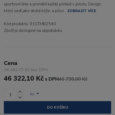
sportovní linie a promění každý pohled v jistotu. Design,
který sedí jako druhá kůže, a půso...
ZOBRAZIT VÍCE
Kód produktu: 91GTMB2540
Zboží je dostupné
na objednávku
Cena
38 282,73 Kč bez DPH
46 322,10 Kč
s DPH
46 790,00 Kč
ks
DO KOŠÍKU