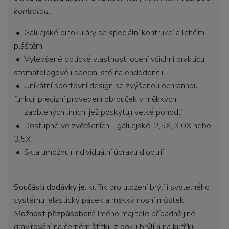
kontrolou
.
• Galilejské binokuláry se speciální kontrukcí a lehčím
pláštěm.
• Vylepšené optické vlastnosti ocení všichni praktičtí
stomatologové i specialisté na endodoncii.
• Uníkátní sportovní design se zvýšenou ochrannou
funkcí, precizní provedení obrouček v měkkých,
zaoblených liniích, jež poskytují velké pohodlí
• Dostupné ve zvětšeních - galilejské: 2,5X, 3,0X nebo
3,5X
• Skla umožňují individuální úpravu dioptrií
Součástí dodávky je:
kufřík pro uložení brýlí i světelného
systému,
elastický pásek a měkký nosní můstek.
Možnost přizpůsobení:
Jméno majitele případně jiné
gravírování na černém štítku z boku brýlí a na kufříku.