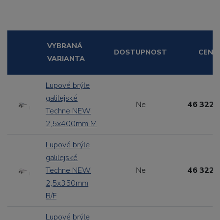
VYBRANÁ
DOSTUPNOST
CENA
VARIANTA
Lupové brýle
galilejské
Ne
46 322,
Techne NEW
2,5x400mm M
Lupové brýle
galilejské
Techne NEW
Ne
46 322,
2,5x350mm
B/F
Lupové brýle