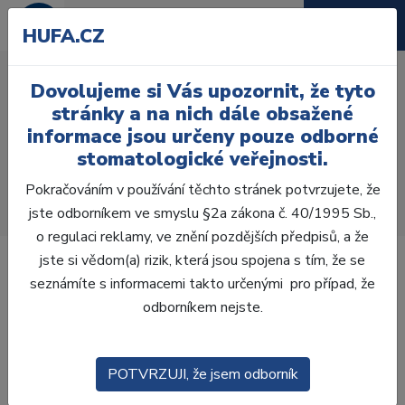
HUFA.CZ
Lupové brýle galilejské
Dovolujeme si Vás upozornit, že tyto
Techne NEW 2,5x400mm
stránky a na nich dále obsažené
M
informace jsou určeny pouze odborné
stomatologické veřejnosti.
Úvod
Ordinace
Lupové brýle
Flip-Up (Universal)
Pokračováním v používání těchto stránek potvrzujete, že
Galilejské
2.5x zvětšení
jste odborníkem ve smyslu §2a zákona č. 40/1995 Sb.,
Lupové brýle galilejské Techne NEW 2,5x400mm M
o regulaci reklamy, ve znění pozdějších předpisů, a že
jste si vědom(a) rizik, která jsou spojena s tím, že se
seznámíte s informacemi takto určenými pro případ, že
odborníkem nejste.
POTVRZUJI, že jsem odborník