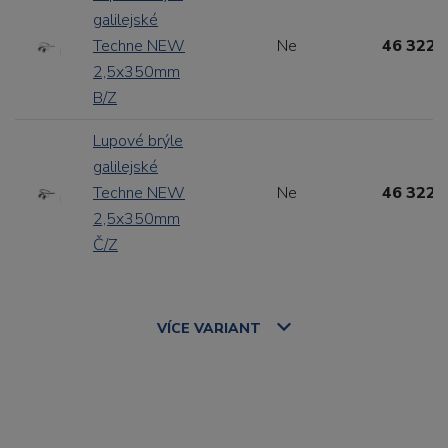
galilejské
Techne NEW
Ne
46 322,
2,5x350mm
B/Z
Lupové brýle
galilejské
Techne NEW
Ne
46 322,
2,5x350mm
Č/Z
VÍCE
VARIANT