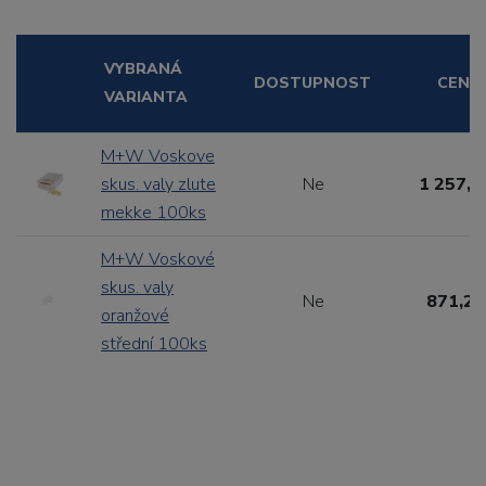
VYBRANÁ
DOSTUPNOST
CENA
VARIANTA
M+W Voskove
skus. valy zlute
Ne
1 257,3
mekke 100ks
M+W Voskové
skus. valy
Ne
871,20
oranžové
střední 100ks