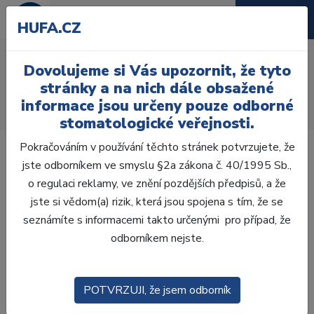
HUFA.CZ
M+W skusové valy
Dovolujeme si Vás upozornit, že tyto
Úvod
Laboratoř
Vosková modelace
stránky a na nich dále obsažené
Skusové vosky
informace jsou určeny pouze odborné
M+W Voskove skus. valy zlute mekke 100ks
stomatologické veřejnosti.
Pokračováním v používání těchto stránek potvrzujete, že
jste odborníkem ve smyslu §2a zákona č. 40/1995 Sb.,
o regulaci reklamy, ve znění pozdějších předpisů, a že
jste si vědom(a) rizik, která jsou spojena s tím, že se
seznámíte s informacemi takto určenými pro případ, že
odborníkem nejste.
POTVRZUJI, že jsem odborník