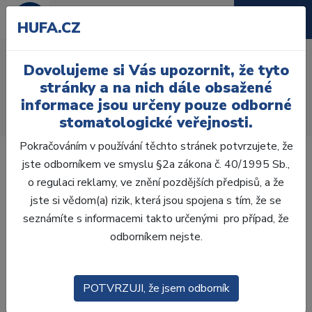
HUFA.CZ
Písek DF - 105 my, růžový,
Dovolujeme si Vás upozornit, že tyto
5 kg
stránky a na nich dále obsažené
informace jsou určeny pouze odborné
Úvod
Laboratoř
Pískování
Písky
stomatologické veřejnosti.
Písek DF - 105 my, růžový, 5 kg
Pokračováním v používání těchto stránek potvrzujete, že
jste odborníkem ve smyslu §2a zákona č. 40/1995 Sb.,
o regulaci reklamy, ve znění pozdějších předpisů, a že
jste si vědom(a) rizik, která jsou spojena s tím, že se
seznámíte s informacemi takto určenými pro případ, že
odborníkem nejste.
POTVRZUJI, že jsem odborník