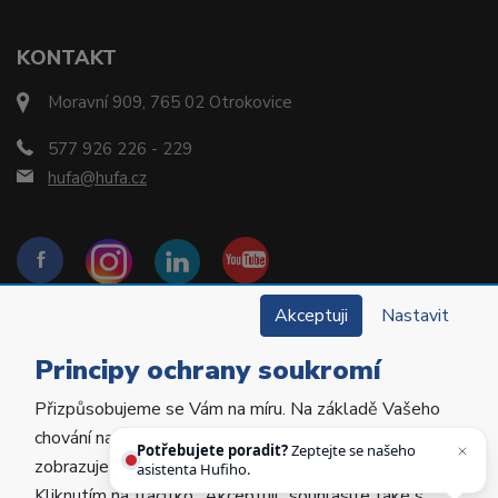
KONTAKT
Moravní 909, 765 02 Otrokovice
577 926 226 - 229
hufa@hufa.cz
Akceptuji
Nastavit
Principy ochrany soukromí
Přizpůsobujeme se Vám na míru. Na základě Vašeho
Copyright © 2022 Hu-Fa Dental a.s. Všechna práva
chování na webu personalizujeme jeho obsah a
vyhrazena.
Potřebujete poradit?
Zeptejte se našeho
zobrazujeme Vám relevantní nabídky a produkty.
asistenta Hufiho.
Kliknutím na tlačítko „Akceptuji“ souhlasíte také s