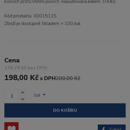
koncích prstů.Vnitřní povrch: nepudrovaná.Balení: 100ks.
Kód produktu: 3001512S
Zboží je dostupné
Skladem > 100 bal
Cena
176,79 Kč bez DPH
198,00 Kč
s DPH
200,00 Kč
bal
DO KOŠÍKU
Sdílet