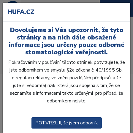
HUFA.CZ
Rukavice Nitrylex
Dovolujeme si Vás upozornit, že tyto
Magenta, 100 ks
stránky a na nich dále obsažené
informace jsou určeny pouze odborné
Úvod
Ordinace
Ochrana a hygiena
stomatologické veřejnosti.
Ochranné pomůcky
Rukavice
Vyšetřovací rukavice
Nitrilové rukavice
Pokračováním v používání těchto stránek potvrzujete, že
Rukavice Nitrylex Magenta, 100 ks - S
jste odborníkem ve smyslu §2a zákona č. 40/1995 Sb.,
o regulaci reklamy, ve znění pozdějších předpisů, a že
jste si vědom(a) rizik, která jsou spojena s tím, že se
seznámíte s informacemi takto určenými pro případ, že
odborníkem nejste.
POTVRZUJI, že jsem odborník