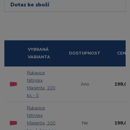
Dotaz ke zboží
VYBRANÁ
DOSTUPNOST
CENA
VARIANTA
Rukavice
Nitrylex
Ano
198,00
Magenta, 100
ks - S
Rukavice
Nitrylex
Magenta, 100
Ne
198,00