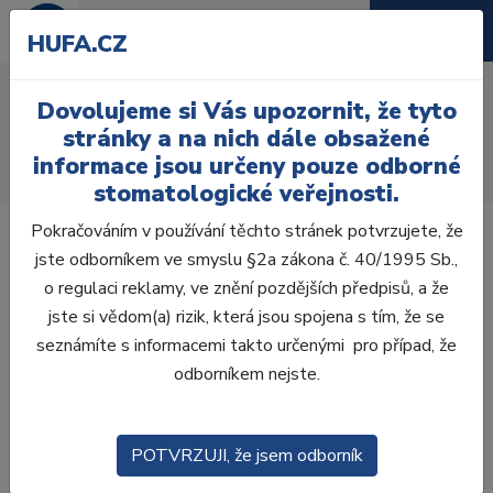
HUFA.CZ
Skus.valy a šablony
Dovolujeme si Vás upozornit, že tyto
Úvod
Laboratoř
Vosková modelace
stránky a na nich dále obsažené
Skusové vosky
informace jsou určeny pouze odborné
Skusové šablony U měkké žluté 100 ks
stomatologické veřejnosti.
Pokračováním v používání těchto stránek potvrzujete, že
jste odborníkem ve smyslu §2a zákona č. 40/1995 Sb.,
o regulaci reklamy, ve znění pozdějších předpisů, a že
jste si vědom(a) rizik, která jsou spojena s tím, že se
seznámíte s informacemi takto určenými pro případ, že
odborníkem nejste.
POTVRZUJI, že jsem odborník