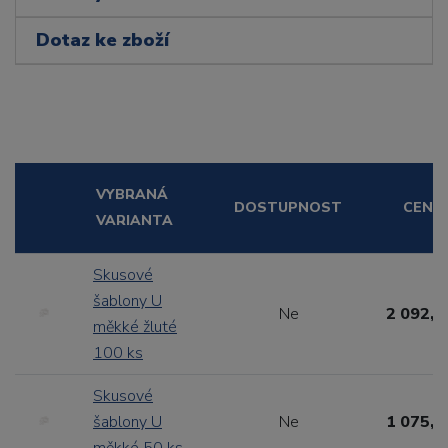
Dotaz ke zboží
VYBRANÁ
DOSTUPNOST
CENA
VARIANTA
Skusové
šablony U
Ne
2 092,8
měkké žluté
100 ks
Skusové
šablony U
Ne
1 075,1