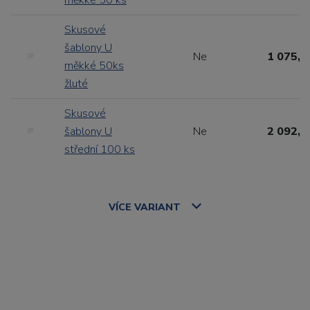
měkké 50 ks
Skusové
šablony U
Ne
1 075,1
měkké 50ks
žluté
Skusové
šablony U
Ne
2 092,8
střední 100 ks
VÍCE
VARIANT