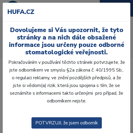
HUFA.CZ
SUPERCOR - 250 my, pro
Dovolujeme si Vás upozornit, že tyto
drahé slitiny, 5 kg
stránky a na nich dále obsažené
informace jsou určeny pouze odborné
Úvod
Laboratoř
Pískování
Písky
stomatologické veřejnosti.
SUPERCOR - 250 my, pro drahé slitiny, 5 kg
Pokračováním v používání těchto stránek potvrzujete, že
jste odborníkem ve smyslu §2a zákona č. 40/1995 Sb.,
o regulaci reklamy, ve znění pozdějších předpisů, a že
jste si vědom(a) rizik, která jsou spojena s tím, že se
seznámíte s informacemi takto určenými pro případ, že
odborníkem nejste.
POTVRZUJI, že jsem odborník