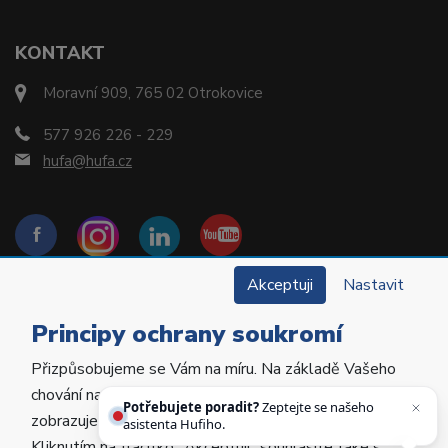
KONTAKT
Moravní 909, 765 02 Otrokovice
577 926 226 - 229
hufa@hufa.cz
Akceptuji
Nastavit
Principy ochrany soukromí
Přizpůsobujeme se Vám na míru. Na základě Vašeho
Copyright © 2022 Hu-Fa Dental a.s. Všechna práva
chování na webu personalizujeme jeho obsah a
vyhrazena.
Potřebujete poradit?
Zeptejte se našeho
zobrazujeme Vám relevantní nabídky a produkty.
asistenta Hufiho.
Kliknutím na tlačítko „Akceptuji“ souhlasíte také s