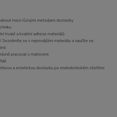
hodnout mezi různými metodami dostavby
chniku.
í trvalé a kvalitní adheze materiálů.
eznámíte se s nejnovějšími materiály a naučíte se,
led.
správně pracovat s matricemi
ídě.
livou a estetickou dostavbu po endodontickém ošetření.