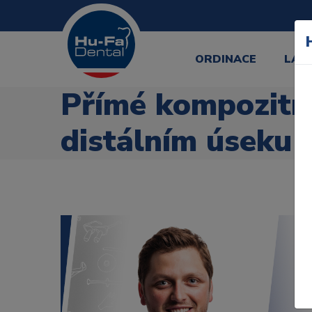
ORDINACE
LAB
Přímé kompozitn
distálním úseku