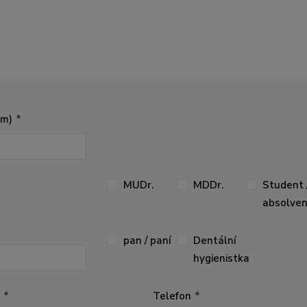
em)
MUDr.
MDDr.
Student 
absolve
pan / paní
Dentální
hygienistka
Telefon