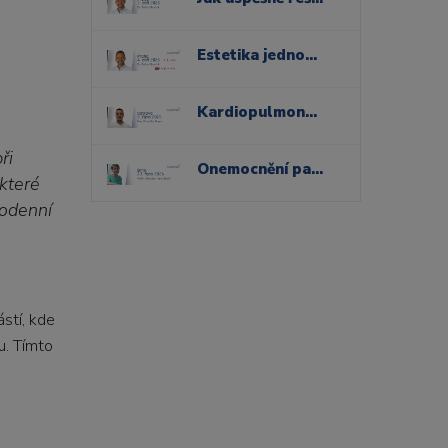
Estetika jednoduše: jak využít nové technologie pro přirozené kompozitní rekonstrukce
Kardiopulmonální resuscitace a řešení urgentních stavů v ordinaci stomatologa
ři
Onemocnění parodontu a sliznic dutiny ústní
které
dodenní
ástí, kde
u. Tímto