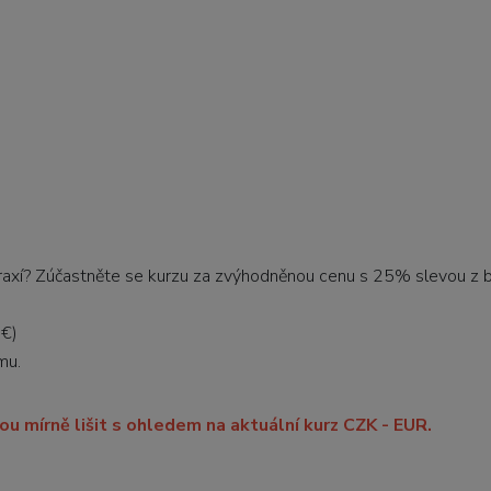
raxí? Zúčastněte se kurzu za zvýhodněnou cenu s 25% slevou z 
 €)
mu.
u mírně lišit s ohledem na aktuální kurz CZK - EUR.