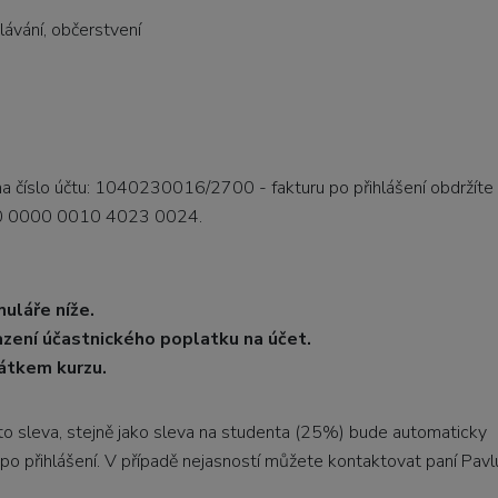
ávání, občerstvení
 číslo účtu: 1040230016/2700 - fakturu po přihlášení obdržíte
700 0000 0010 4023 0024.
muláře níže.
azení účastnického poplatku na účet.
čátkem kurzu.
Tato sleva, stejně jako sleva na studenta (25%) bude automaticky
 po přihlášení. V případě nejasností můžete kontaktovat paní Pavl