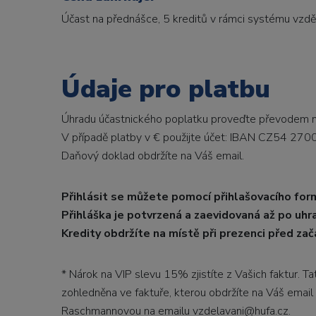
Účast na přednášce, 5 kreditů v rámci systému vzděl
Údaje pro platbu
Úhradu účastnického poplatku proveďte převodem na
V případě platby v € použijte účet: IBAN CZ54 2
Daňový doklad obdržíte na Váš email.
Přihlásit se můžete pomocí přihlašovacího for
Přihláška je potvrzená a zaevidovaná až po uhr
Kredity obdržíte na místě při prezenci před za
* Nárok na VIP slevu 15% zjistíte z Vašich faktur. 
zohledněna ve faktuře, kterou obdržíte na Váš email
Raschmannovou na emailu vzdelavani@hufa.cz.