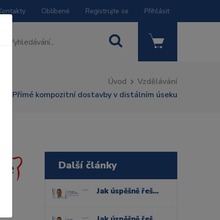
Kontakty
Oblíbené
Registrujte se
Přihlásit
Úvod
Vzdělávání
Přímé kompozitní dostavby v distálním úseku
Další články
Jak úspěšně řešit komplexní případy bělení zubů
Jak úspěšně řešit komplexní případy bělení zubů