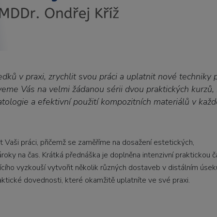
ků v praxi, zrychlit svou práci a uplatnit nové techniky p
eme Vás na velmi žádanou sérii dvou praktických kurzů, 
tologie a efektivní použití kompozitních materiálů v kaž
it Vaši práci, přičemž se zaměříme na dosažení estetických,
roky na čas. Krátká přednáška je doplněna intenzivní praktickou č
ího vyzkouší vytvořit několik různých dostaveb v distálním úsek
aktické dovednosti, které okamžitě uplatníte ve své praxi.