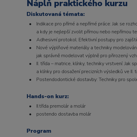
Náplň praktického kurzu
Diskutovaná témata:
• Indikace pro přímé a nepřímé práce: Jak se roz
a kdy je nejlepší zvolit přímou nebo nepřímou te
• Adhesivní protokol: Efektivní postupy pro zajištěn
• Nové výplňové materiály a techniky modelování: S
jak správně modelovat výplně pro přirozený vzh
• II. třída – matrice, klínky, techniky vrstvení: Jak 
a klínky pro dosažení precizních výsledků ve II. tř
• Postendodontické dostavby: Techniky pro spoleh
Hands-on kurz:
• II.třída premolár a molár
• postendo dostavba molár
Program