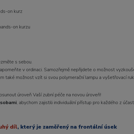
nds-on kurz
 hands-on kurzu
 vezměte s sebou.
ezapomeňte v ordinaci. Samozřejmě nepřijdete o možnost vyzkouše
m také možnost vzít si svou polymerační lampu a vyšetřovací ruk
posunout úroveň Vaší zubní péče na novou úroveň!
osobami
, abychom zajistili individuální přístup pro každého z účast
uhý díl
, který je zaměřený na frontální úsek