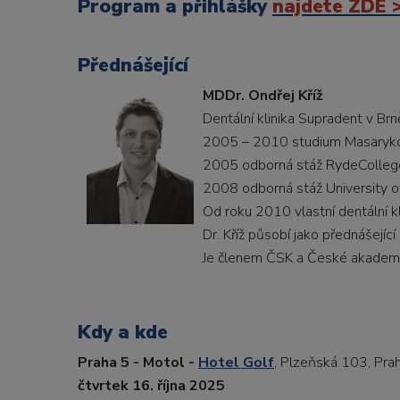
Program a přihlášky
najdete ZDE 
Přednášející
MDDr. Ondřej Kříž
Dentální klinika Supradent v Brn
2005 – 2010 studium Masarykovy
2005 odborná stáž RydeCollege
2008 odborná stáž University of
Od roku 2010 vlastní dentální kl
Dr. Kříž působí jako přednášejí
Je členem ČSK a České akademie
Kdy a kde
Praha 5 - Motol -
Hotel Golf
, Plzeňská 103, Pra
čtvrtek 16. října 2025