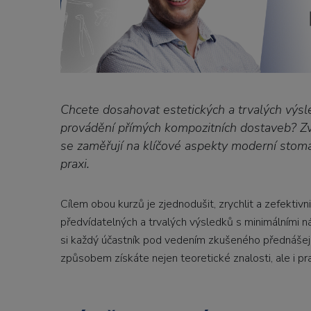
Chcete dosahovat estetických a trvalých výsled
provádění přímých kompozitních dostaveb? Zv
se zaměřují na klíčové aspekty moderní stoma
praxi.
Cílem obou kurzů je zjednodušit, zrychlit a zefektivn
předvídatelných a trvalých výsledků s minimálními ná
si každý účastník pod vedením zkušeného přednášejíc
způsobem získáte nejen teoretické znalosti, ale i pr