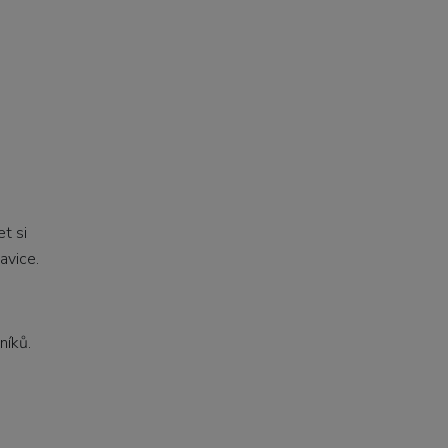
t si
avice.
níků.