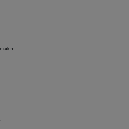
 mailem.
u