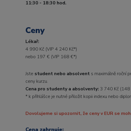
11:30 - 18:30 hod.
Ceny
Lékař:
4 990 Kč (VIP 4 240 Kč*)
nebo 197 € (VIP 168 €*)
Jste
student nebo absolvent
s maximálně roční p
ceny kurzu.
Cena pro studenty a absolventy:
3 740 Kč (148
* k přihlášce je nutné přiložit kopii indexu nebo diplo
Dovolujeme si upozornit, že ceny v EUR se moho
Cena zahrnuje: