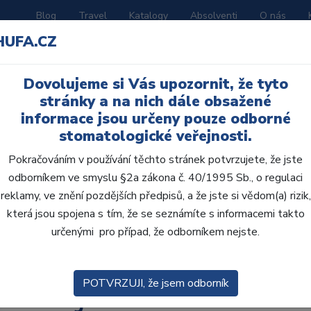
Blog
Travel
Katalogy
Absolventi
O nás
HUFA.CZ
ORATOŘ
AKČNÍ LETÁKY
VZDĚLÁVÁNÍ
Dovolujeme si Vás upozornit, že tyto
í dostavby v
stránky a na nich dále obsažené
informace jsou určeny pouze odborné
stomatologické veřejnosti.
Pokračováním v používání těchto stránek potvrzujete, že jste
odborníkem ve smyslu §2a zákona č. 40/1995 Sb., o regulaci
reklamy, ve znění pozdějších předpisů, a že jste si vědom(a) rizik,
která jsou spojena s tím, že se seznámíte s informacemi takto
určenými pro případ, že odborníkem nejste.
POTVRZUJI, že jsem odborník