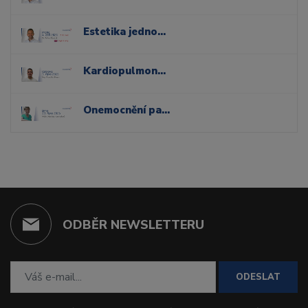
Estetika jednoduše: jak využít nové technologie pro přirozené kompozitní rekonstrukce
Kardiopulmonální resuscitace a řešení urgentních stavů v ordinaci stomatologa
Onemocnění parodontu a sliznic dutiny ústní
ODBĚR NEWSLETTERU
ODESLAT