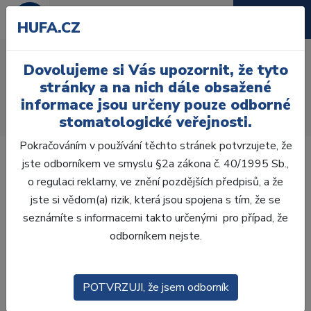
HUFA.CZ
Současné možnosti
Dovolujeme si Vás upozornit, že tyto
mininvazivnich technik
stránky a na nich dále obsažené
informace jsou určeny pouze odborné
Úvod
Vzdělávání
stomatologické veřejnosti.
Současné možnosti mininvazivnich technik
Pokračováním v používání těchto stránek potvrzujete, že
jste odborníkem ve smyslu §2a zákona č. 40/1995 Sb.,
o regulaci reklamy, ve znění pozdějších předpisů, a že
jste si vědom(a) rizik, která jsou spojena s tím, že se
seznámíte s informacemi takto určenými pro případ, že
odborníkem nejste.
POTVRZUJI, že jsem odborník
Minimálně invazivní postupy dnes představují