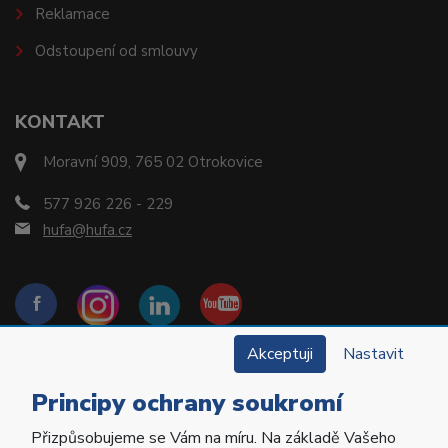
Reklamace
Odstoupení od smlouvy
KONTAKT
Moravní 909, 765 02 Otrokovice
577 926 226 - 229
hufa@hufa.cz
Akceptuji
Nastavit
Principy ochrany soukromí
Přizpůsobujeme se Vám na míru. Na základě Vašeho
Copyright © 2022 Hu-Fa Dental a.s. Všechna práva