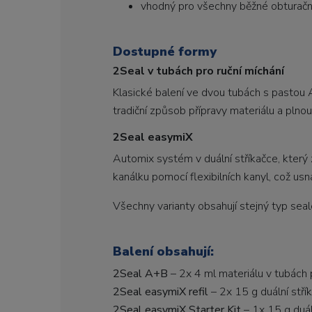
vhodný pro všechny běžné obturační
Dostupné formy
2Seal v tubách pro ruční míchání
Klasické balení ve dvou tubách s pastou A
tradiční způsob přípravy materiálu a pln
2Seal easymiX
Automix systém v duální stříkačce, který
kanálku pomocí flexibilních kanyl, což us
Všechny varianty obsahují stejný typ seal
Balení obsahují:
2Seal A+B
– 2x 4 ml materiálu v tubách p
2Seal easymiX refil
– 2x 15 g duální stří
2Seal easymiX Starter Kit
– 1x 15 g duál