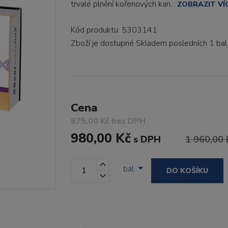
trvalé plnění kořenových kan...
ZOBRAZIT VÍ
Kód produktu: 5303141
Zboží je dostupné
Skladem posledních 1 bal
Cena
875,00 Kč bez DPH
980,00 Kč
s DPH
1 960,00 
bal
DO KOŠÍKU