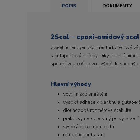
POPIS
DOKUMENTY
2Seal – epoxi-amidový seal
2Seal je rentgenokontrastní kořenový výp
s gutaperčovými čepy. Díky minimálnímu s
spolehlivou kořenovou výplň. Je vhodný pr
Hlavní výhody
velmi nízké smrštění
vysoká adheze k dentinu a gutaper
dlouhodobá rozměrová stabilita
prakticky nerozpustný po vytvrzení
vysoká biokompatibilita
rentgenokontrastní