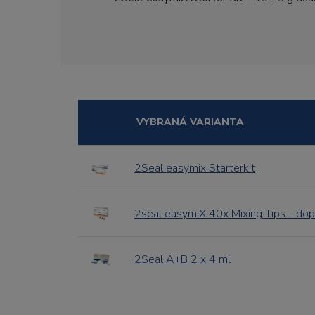
VYBRANÁ VARIANTA
2Seal easymix Starterkit
2seal easymiX 40x Mixing Tips - dop
2Seal A+B 2 x 4 ml