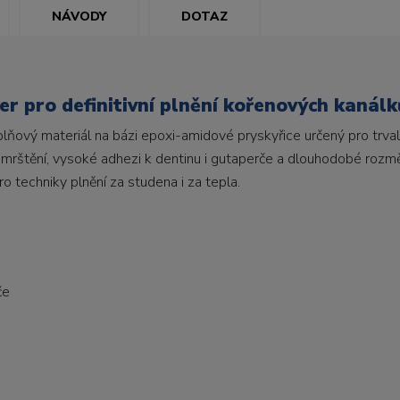
NÁVODY
DOTAZ
er pro definitivní plnění kořenových kanálk
lňový materiál na bázi epoxi-amidové pryskyřice určený pro trva
mrštění, vysoké adhezi k dentinu i gutaperče a dlouhodobé rozmě
o techniky plnění za studena i za tepla.
če