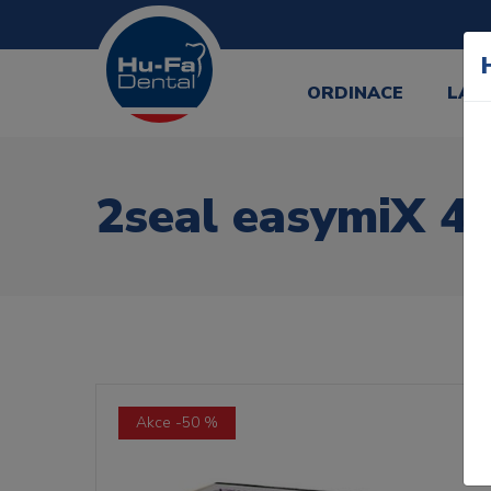
ORDINACE
LAB
2seal easymiX 40
Akce -50 %