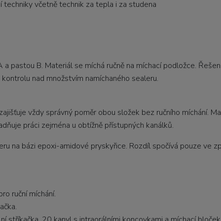
 techniky včetně technik za tepla i za studena
 a pastou B. Materiál se míchá ručně na míchací podložce. Řešení
ou kontrolu nad množstvím namíchaného sealeru.
 zajišťuje vždy správný poměr obou složek bez ručního míchání. Ma
nadňuje práci zejména u obtížně přístupných kanálků.
eru na bázi epoxi-amidové pryskyřice. Rozdíl spočívá pouze ve zp
ro ruční míchání.
kačka.
ní stříkačka, 20 kanyl s intraorálními koncovkami a míchací bloček