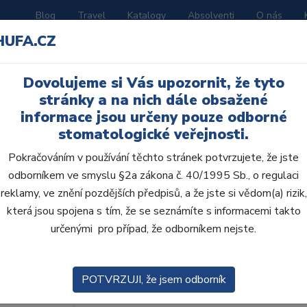
Blog
Travel
Katalogy
Absolventi
O nás
HUFA.CZ
ORATOŘ
AKČNÍ LETÁKY
VZDĚLÁVÁNÍ
Dovolujeme si Vás upozornit, že tyto
stránky a na nich dále obsažené
informace jsou určeny pouze odborné
x Mixing Tips
stomatologické veřejnosti.
Pokračováním v používání těchto stránek potvrzujete, že jste
odborníkem ve smyslu §2a zákona č. 40/1995 Sb., o regulaci
reklamy, ve znění pozdějších předpisů, a že jste si vědom(a) rizik,
která jsou spojena s tím, že se seznámíte s informacemi takto
určenými pro případ, že odborníkem nejste.
2seal easymiX 40x Mix
2Seal – epoxi-amidový sealer pro definitivní
POTVRZUJI, že jsem odborník
rentgenokontrastní kořenový výplňový materi