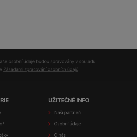
aše osobní údaje budou spravovány v souladu
se
Zásadami zpracování osobních údajů
.
RIE
UŽITEČNÉ INFO
e
Naši partneři
oř
Osobní údaje
táky
O nás