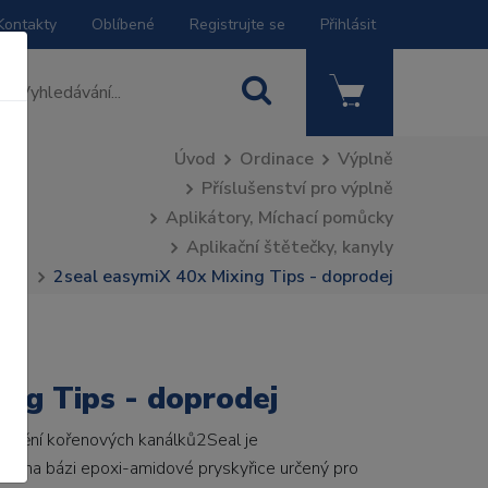
Kontakty
Oblíbené
Registrujte se
Přihlásit
Úvod
Ordinace
Výplně
Příslušenství pro výplně
Aplikátory, Míchací pomůcky
Aplikační štětečky, kanyly
2seal easymiX 40x Mixing Tips - doprodej
ing Tips - doprodej
 plnění kořenových kanálků2Seal je
ál na bázi epoxi-amidové pryskyřice určený pro