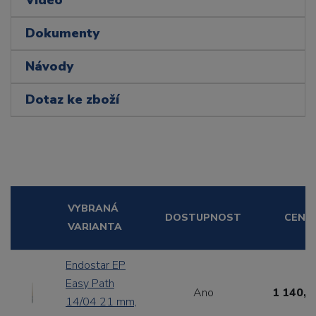
Dokumenty
Návody
Dotaz ke zboží
VYBRANÁ
DOSTUPNOST
CENA
VARIANTA
Endostar EP
Easy Path
Ano
1 140,0
14/04 21 mm,