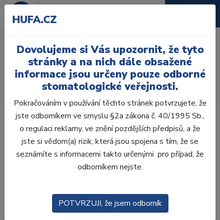
HUFA.CZ
Endostar EP Easy Path
Dovolujeme si Vás upozornit, že tyto
Úvod
Ordinace
Endodoncie
Endo nástroje
stránky a na nich dále obsažené
NiTi kořenové nástroje
informace jsou určeny pouze odborné
NiTi na iniciální zprůchodnění
stomatologické veřejnosti.
Endostar EP Easy Path 14/04 25 mm, 3 ks
Pokračováním v používání těchto stránek potvrzujete, že
jste odborníkem ve smyslu §2a zákona č. 40/1995 Sb.,
o regulaci reklamy, ve znění pozdějších předpisů, a že
jste si vědom(a) rizik, která jsou spojena s tím, že se
seznámíte s informacemi takto určenými pro případ, že
Akce
odborníkem nejste.
POTVRZUJI, že jsem odborník