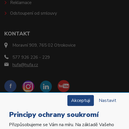
Reklamace
Odstoupení od smlouvy
KONTAKT
Moravní 909, 765 02 Otrokovice
577 926 226 - 229
hufa@hufa.cz
Akceptuji
Nastavit
Principy ochrany soukromí
Přizpůsobujeme se Vám na míru. Na základě Vašeho
Copyright © 2022 Hu-Fa Dental a.s. Všechna práva