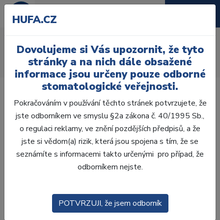
HUFA.CZ
Spona kofferdam
Dovolujeme si Vás upozornit, že tyto
Úvod
Ordinace
Endodoncie
Kofferdam
Spony
stránky a na nich dále obsažené
Spony na premoláry
Spona Kofferdam č.00
informace jsou určeny pouze odborné
stomatologické veřejnosti.
Pokračováním v používání těchto stránek potvrzujete, že
jste odborníkem ve smyslu §2a zákona č. 40/1995 Sb.,
o regulaci reklamy, ve znění pozdějších předpisů, a že
jste si vědom(a) rizik, která jsou spojena s tím, že se
seznámíte s informacemi takto určenými pro případ, že
odborníkem nejste.
POTVRZUJI, že jsem odborník