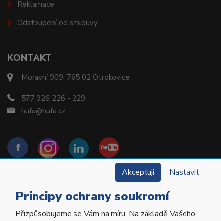
Reklamace
Odstoupení od smlouvy
KONTAKT
Moravní 909, 765 02 Otrokovice
577 926 226 - 229
hufa@hufa.cz
Akceptuji
Nastavit
Principy ochrany soukromí
Přizpůsobujeme se Vám na míru. Na základě Vašeho
Copyright © 2022 Hu-Fa Dental a.s. Všechna práva