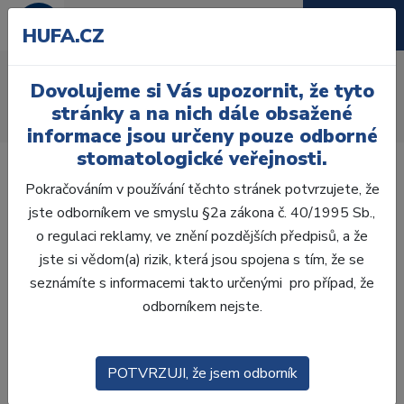
HUFA.CZ
Spona kofferdam
Dovolujeme si Vás upozornit, že tyto
Úvod
Ordinace
Endodoncie
Kofferdam
Spony
stránky a na nich dále obsažené
Spony na premoláry
Spona Kofferdam č.1 HW
informace jsou určeny pouze odborné
stomatologické veřejnosti.
Pokračováním v používání těchto stránek potvrzujete, že
jste odborníkem ve smyslu §2a zákona č. 40/1995 Sb.,
o regulaci reklamy, ve znění pozdějších předpisů, a že
jste si vědom(a) rizik, která jsou spojena s tím, že se
seznámíte s informacemi takto určenými pro případ, že
odborníkem nejste.
POTVRZUJI, že jsem odborník