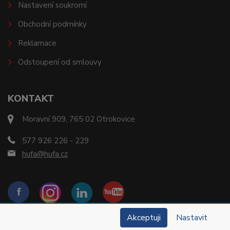
Nastavení soukromí
Obchodní podmínky
Reklamace
Odstoupení od smlouvy
KONTAKT
Moravní 909, 765 02 Otrokovice
577 926 226 - 229
hufa@hufa.cz
Akceptuji
Nastavit