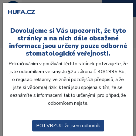
HUFA.CZ
Spona kofferdam
Dovolujeme si Vás upozornit, že tyto
Úvod
Ordinace
Endodoncie
Kofferdam
Spony
stránky a na nich dále obsažené
Spony na premoláry
Spona Kofferdam č.22
informace jsou určeny pouze odborné
stomatologické veřejnosti.
Pokračováním v používání těchto stránek potvrzujete, že
jste odborníkem ve smyslu §2a zákona č. 40/1995 Sb.,
o regulaci reklamy, ve znění pozdějších předpisů, a že
jste si vědom(a) rizik, která jsou spojena s tím, že se
seznámíte s informacemi takto určenými pro případ, že
odborníkem nejste.
POTVRZUJI, že jsem odborník