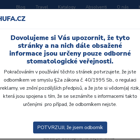
Blog
Travel
Katalogy
Absolventi
O nás
HUFA.CZ
ORATOŘ
AKČNÍ LETÁKY
VZDĚLÁVÁNÍ
Dovolujeme si Vás upozornit, že tyto
le 10 x 0,2g - B1D
stránky a na nich dále obsažené
informace jsou určeny pouze odborné
stomatologické veřejnosti.
Pokračováním v používání těchto stránek potvrzujete, že jste
odborníkem ve smyslu §2a zákona č. 40/1995 Sb., o regulaci
Transcend kompule 10 
reklamy, ve znění pozdějších předpisů, a že jste si vědom(a) rizik,
která jsou spojena s tím, že se seznámíte s informacemi takto
Výplně pouze s jedním odstínem Revoluční k
určenými pro případ, že odborníkem nejste.
kompozitu Transcend bylo navrženo pomocí t
Ultradent. Vyvážené indexy ...
ZOBRAZIT VÍ
POTVRZUJI, že jsem odborník
Kód produktu: 504747
Zboží je dostupné
na objednávku