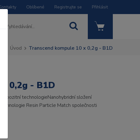
Kontakty
Oblíbené
Registrujte se
Přihlásit
Úvod
Transcend kompule 10 x 0,2g - B1D
x 0,2g - B1D
ompozitní technologieNanohybridní složení
echnologie Resin Particle Match společnosti
CE