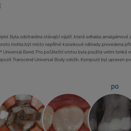
Ě
ýplní. Byla odstraněna stávající výplň, která odhalila amalgámové z
a proto mohla být místo nepřímé korunkové náhrady provedena přím
Universal Bond. Pro počáteční vrstvu byla použita velmi tenká 
pozit Transcend Universal Body odstín. Kompozit byl upraven pod