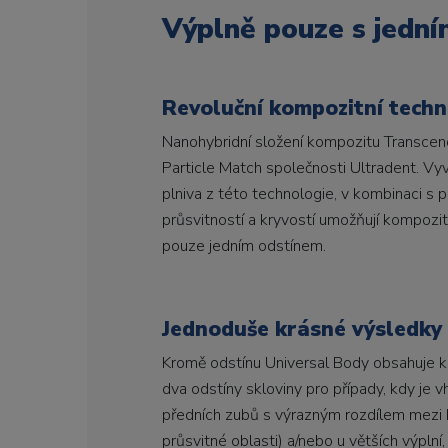
Výplně pouze s jedn
Revoluční kompozitní techn
Nanohybridní složení kompozitu Transcen
Particle Match společnosti Ultradent. Vy
plniva z této technologie, v kombinaci s
průsvitností a kryvostí umožňují kompozi
pouze jedním odstínem.
Jednoduše krásné výsledky 
Kromě odstínu Universal Body obsahuje ko
dva odstíny skloviny pro případy, kdy je v
předních zubů s výrazným rozdílem mezi 
průsvitné oblasti) a/nebo u větších výplní, j