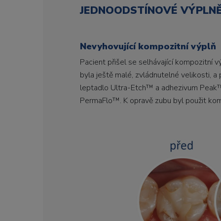
JEDNOODSTÍNOVÉ VÝPLN
Nevyhovující kompozitní výplň
Pacient přišel se selhávající kompozitní v
byla ještě malé, zvládnutelné velikosti, 
leptadlo Ultra-Etch™ a adhezivum Peak™ 
PermaFlo™. K opravě zubu byl použit kom