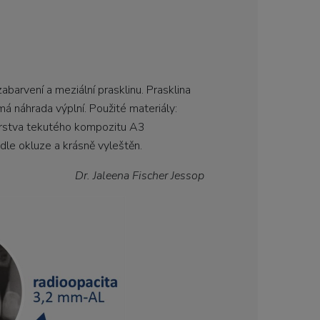
abarvení a meziální prasklinu. Prasklina
á náhrada výplní. Použité materiály:
vrstva tekutého kompozitu A3
le okluze a krásně vyleštěn.
Dr. Jaleena Fischer Jessop