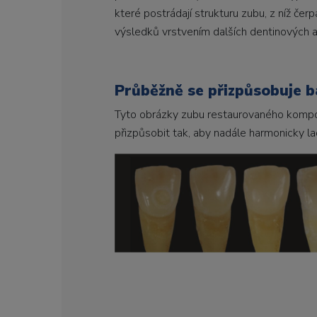
které postrádají strukturu zubu, z níž če
výsledků vrstvením dalších dentinových a
Průběžně se přizpůsobuje b
Tyto obrázky zubu restaurovaného kompo
přizpůsobit tak, aby nadále harmonicky lad