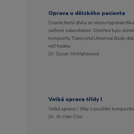
Oprava u dětského pacienta
Dvanáctiletá dívka se silnou hypokalcifik
snížené sebevědomí. Ošetření bylo účinn
kompozitu Transcend Universal Body doko
než hodinu.
Dr. Susan McMahonová
Velká oprava třídy I
Velká oprava I. třídy s použitím kompozit
Dr. Yo-Han Choi