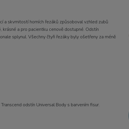
ací a skvrnitostí horních řezáků způsoboval vzhled zubů
é, krásné a pro pacientku cenově dostupné. Odstín
nale splynul. Všechny čtyři řezáky byly ošetřeny za méně
u Transcend odstín Universal Body s barvením fisur.