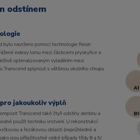
ím odstínem
ologie
d bylo navrženo pomocí technologie Resin
vážené indexy lomu mezi částicemi pryskyřice a
 pečlivě optimalizovaným vyladěním mezi
tu Transcend splynout s většinou okolního chrupu
pro jakoukoliv výplň
mpozit Transcend také čtyři odstíny dentinu a
hodné použít techniku vrstvení. U rekonstrukcí
krčkovou a řezákovou oblastí (neprůhledné a
ako jsou příležitostné velké případy třídy III a IV,