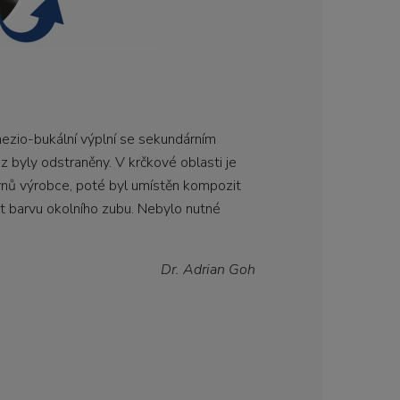
mezio-bukální výplní se sekundárním
az byly odstraněny. V krčkové oblasti je
kynů výrobce, poté byl umístěn kompozit
t barvu okolního zubu. Nebylo nutné
Dr. Adrian Goh