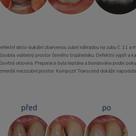
defektní disto-bukální zbarvenou zubní náhradou na zubu č. 11 a 
sobila viditelný prostor černého trojúhelníku. Defektní výplň a k
průsvitná sklovina. Preparace byla leptána a bondována podle po
 zmenšil mezizubní prostor. Kompozit Transcend dokáže napodobi