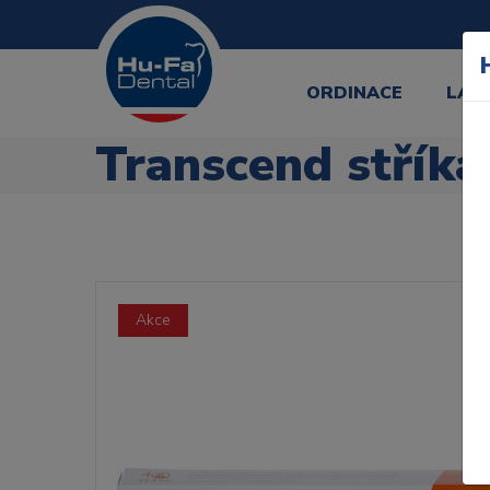
ORDINACE
LAB
Transcend stříka
Akce