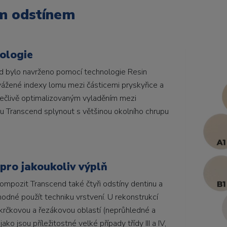
ím odstínem
ologie
d bylo navrženo pomocí technologie Resin
vážené indexy lomu mezi částicemi pryskyřice a
 pečlivě optimalizovaným vyladěním mezi
tu Transcend splynout s většinou okolního chrupu
pro jakoukoliv výplň
mpozit Transcend také čtyři odstíny dentinu a
hodné použít techniku vrstvení. U rekonstrukcí
krčkovou a řezákovou oblastí (neprůhledné a
ako jsou příležitostné velké případy třídy III a IV,