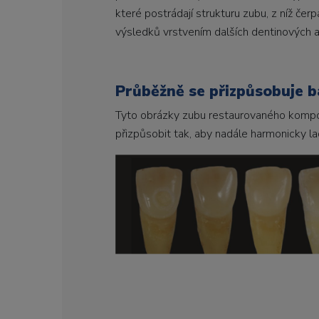
které postrádají strukturu zubu, z níž če
výsledků vrstvením dalších dentinových a
Průběžně se přizpůsobuje b
Tyto obrázky zubu restaurovaného kompo
přizpůsobit tak, aby nadále harmonicky lad