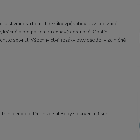
ací a skvrnitostí horních řezáků způsoboval vzhled zubů
é, krásné a pro pacientku cenově dostupné. Odstín
nale splynul. Všechny čtyři řezáky byly ošetřeny za méně
u Transcend odstín Universal Body s barvením fisur.