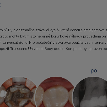
Ě
ýplní. Byla odstraněna stávající výplň, která odhalila amalgámové z
a proto mohla být místo nepřímé korunkové náhrady provedena přím
Universal Bond. Pro počáteční vrstvu byla použita velmi tenká 
pozit Transcend Universal Body odstín. Kompozit byl upraven pod