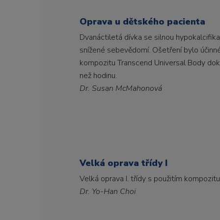
Oprava u dětského pacienta
Dvanáctiletá dívka se silnou hypokalcifik
snížené sebevědomí. Ošetření bylo účinn
kompozitu Transcend Universal Body doko
než hodinu.
Dr. Susan McMahonová
Velká oprava třídy I
Velká oprava I. třídy s použitím kompozit
Dr. Yo-Han Choi