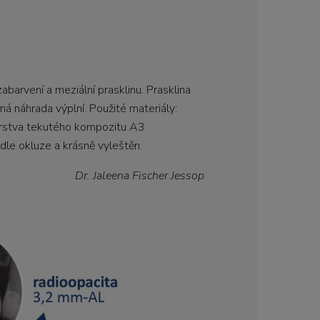
abarvení a meziální prasklinu. Prasklina
á náhrada výplní. Použité materiály:
vrstva tekutého kompozitu A3
le okluze a krásně vyleštěn.
Dr. Jaleena Fischer Jessop