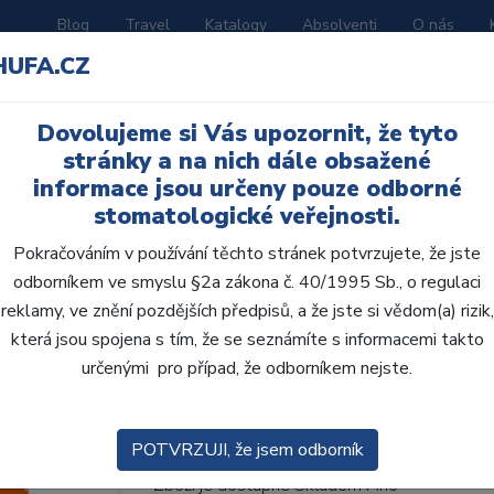
Blog
Travel
Katalogy
Absolventi
O nás
HUFA.CZ
ORATOŘ
AKČNÍ LETÁKY
VZDĚLÁVÁNÍ
Dovolujeme si Vás upozornit, že tyto
čka 4 g - EN
stránky a na nich dále obsažené
informace jsou určeny pouze odborné
stomatologické veřejnosti.
Pokračováním v používání těchto stránek potvrzujete, že jste
odborníkem ve smyslu §2a zákona č. 40/1995 Sb., o regulaci
Transcend stříkačka 4 
reklamy, ve znění pozdějších předpisů, a že jste si vědom(a) rizik,
která jsou spojena s tím, že se seznámíte s informacemi takto
Výplně pouze s jedním odstínem Revoluční k
určenými pro případ, že odborníkem nejste.
kompozitu Transcend bylo navrženo pomocí t
Ultradent. Vyvážené indexy ...
ZOBRAZIT VÍ
POTVRZUJI, že jsem odborník
Kód produktu: 504731
Zboží je dostupné
Skladem Ano