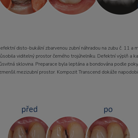
defektní disto-bukální zbarvenou zubní náhradou na zubu č. 11 a 
sobila viditelný prostor černého trojúhelníku. Defektní výplň a k
průsvitná sklovina. Preparace byla leptána a bondována podle po
 zmenšil mezizubní prostor. Kompozit Transcend dokáže napodobi