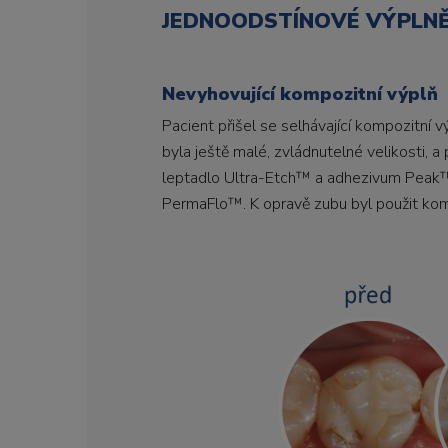
JEDNOODSTÍNOVÉ VÝPLN
Nevyhovující kompozitní výplň
Pacient přišel se selhávající kompozitní v
byla ještě malé, zvládnutelné velikosti, 
leptadlo Ultra-Etch™ a adhezivum Peak™ 
PermaFlo™. K opravě zubu byl použit kom