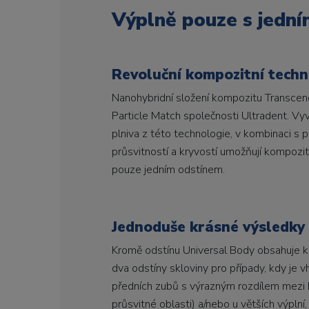
Výplně pouze s jedn
Revoluční kompozitní techn
Nanohybridní složení kompozitu Transcen
Particle Match společnosti Ultradent. Vy
plniva z této technologie, v kombinaci s
průsvitností a kryvostí umožňují kompozi
pouze jedním odstínem.
Jednoduše krásné výsledky 
Kromě odstínu Universal Body obsahuje ko
dva odstíny skloviny pro případy, kdy je v
předních zubů s výrazným rozdílem mezi 
průsvitné oblasti) a/nebo u větších výplní, j