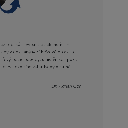
mezio-bukální výplní se sekundárním
az byly odstraněny. V krčkové oblasti je
kynů výrobce, poté byl umístěn kompozit
t barvu okolního zubu. Nebylo nutné
Dr. Adrian Goh