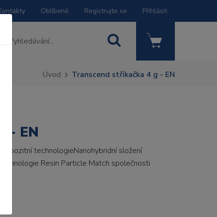
Kontakty
Oblíbené
Registrujte se
Přihlásit
Úvod
Transcend stříkačka 4 g - EN
g - EN
ompozitní technologieNanohybridní složení
echnologie Resin Particle Match společnosti
CE