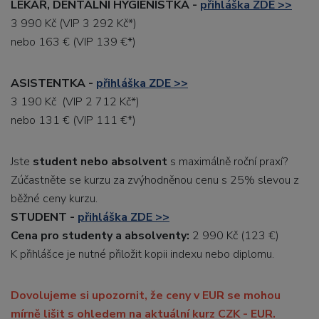
LÉKAŘ, DENTÁLNÍ HYGIENISTKA -
přihláška ZDE >>
3 990 Kč (VIP 3 292 Kč*)
nebo 163 € (VIP 139 €*)
ASISTENTKA -
přihláška ZDE >>
3 190 Kč (VIP 2 712 Kč*)
nebo 131 € (VIP 111 €*)
Jste
student nebo absolvent
s maximálně roční praxí?
Zúčastněte se kurzu za zvýhodněnou cenu s 25% slevou z
běžné ceny kurzu.
STUDENT -
přihláška ZDE >>
Cena pro studenty a absolventy:
2 990 Kč (123 €)
K přihlášce je nutné přiložit kopii indexu nebo diplomu.
Dovolujeme si upozornit, že ceny v EUR se mohou
mírně lišit s ohledem na aktuální kurz CZK - EUR.