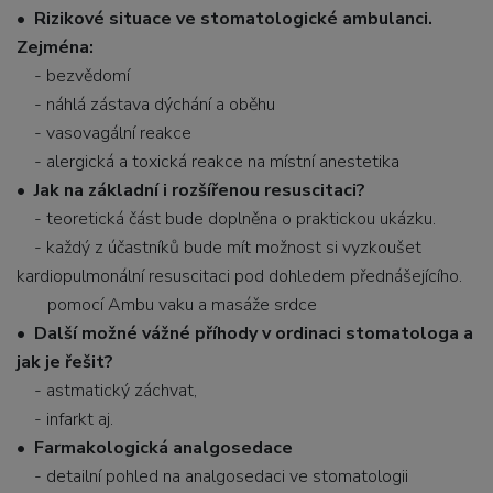
•
Rizikové situace ve stomatologické ambulanci.
Zejména:
- bezvědomí
- náhlá zástava dýchání a oběhu
- vasovagální reakce
- alergická a toxická reakce na místní anestetika
•
Jak na základní i rozšířenou resuscitaci?
- teoretická část bude doplněna o praktickou ukázku.
- každý z účastníků bude mít možnost si vyzkoušet
kardiopulmonální resuscitaci pod dohledem přednášejícího.
pomocí Ambu vaku a masáže srdce
•
Další možné vážné příhody v ordinaci stomatologa a
jak je řešit?
- astmatický záchvat,
- infarkt aj.
•
Farmakologická analgosedace
- detailní pohled na analgosedaci ve stomatologii