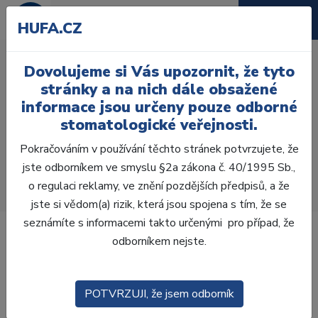
HUFA.CZ
Kardiopulmonální
Dovolujeme si Vás upozornit, že tyto
resuscitace a řešení
stránky a na nich dále obsažené
urgentních stavů v
informace jsou určeny pouze odborné
stomatologické veřejnosti.
ordinaci stomatologa
Pokračováním v používání těchto stránek potvrzujete, že
Úvod
Vzdělávání
jste odborníkem ve smyslu §2a zákona č. 40/1995 Sb.,
Kardiopulmonální resuscitace a řešení urgentních
o regulaci reklamy, ve znění pozdějších předpisů, a že
stavů v ordinaci stomatologa
jste si vědom(a) rizik, která jsou spojena s tím, že se
seznámíte s informacemi takto určenými pro případ, že
odborníkem nejste.
POTVRZUJI, že jsem odborník