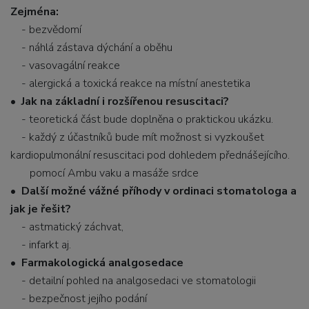
Zejména:
- bezvědomí
- náhlá zástava dýchání a oběhu
- vasovagální reakce
- alergická a toxická reakce na místní anestetika
•
Jak na základní i rozšířenou resuscitaci?
- teoretická část bude doplněna o praktickou ukázku.
- každý z účastníků bude mít možnost si vyzkoušet
kardiopulmonální resuscitaci pod dohledem přednášejícího.
pomocí Ambu vaku a masáže srdce
•
Další možné vážné příhody v ordinaci stomatologa a
jak je řešit?
- astmatický záchvat,
- infarkt aj.
•
Farmakologická analgosedace
- detailní pohled na analgosedaci ve stomatologii
- bezpečnost jejího podání