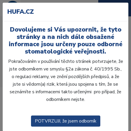
HUFA.CZ
Kardiopulmonální
Dovolujeme si Vás upozornit, že tyto
resuscitace a řešení
stránky a na nich dále obsažené
urgentních stavů v
informace jsou určeny pouze odborné
stomatologické veřejnosti.
ordinaci stomatologa
Pokračováním v používání těchto stránek potvrzujete, že
Úvod
Vzdělávání
jste odborníkem ve smyslu §2a zákona č. 40/1995 Sb.,
Kardiopulmonální resuscitace a řešení urgentních
o regulaci reklamy, ve znění pozdějších předpisů, a že
stavů v ordinaci stomatologa
jste si vědom(a) rizik, která jsou spojena s tím, že se
seznámíte s informacemi takto určenými pro případ, že
odborníkem nejste.
POTVRZUJI, že jsem odborník