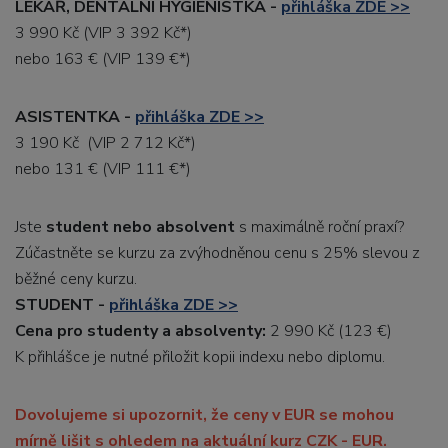
LÉKAŘ, DENTÁLNÍ HYGIENISTKA -
přihláška ZDE >>
3 990 Kč (VIP 3 392 Kč*)
nebo 163 € (VIP 139 €*)
ASISTENTKA -
přihláška ZDE >>
3 190 Kč (VIP 2 712 Kč*)
nebo 131 € (VIP 111 €*)
Jste
student nebo absolvent
s maximálně roční praxí?
Zúčastněte se kurzu za zvýhodněnou cenu s 25% slevou z
běžné ceny kurzu.
STUDENT -
přihláška ZDE >>
Cena pro studenty a absolventy:
2 990 Kč (123 €)
K přihlášce je nutné přiložit kopii indexu nebo diplomu.
Dovolujeme si upozornit, že ceny v EUR se mohou
mírně lišit s ohledem na aktuální kurz CZK - EUR.