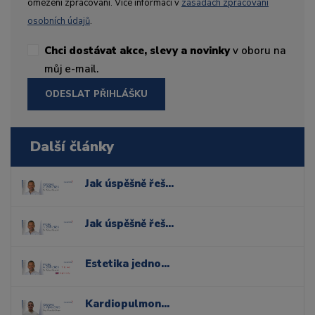
omezení zpracování. Více informací v
zásadách zpracování
osobních údajů
.
Chci dostávat akce, slevy a novinky
v oboru na
můj e-mail.
ODESLAT PŘIHLÁŠKU
Další články
Jak úspěšně řešit komplexní případy bělení zubů
Jak úspěšně řešit komplexní případy bělení zubů
Estetika jednoduše: jak využít nové technologie pro přirozené kompozitní rekonstrukce
Kardiopulmonální resuscitace a řešení urgentních stavů v ordinaci stomatologa