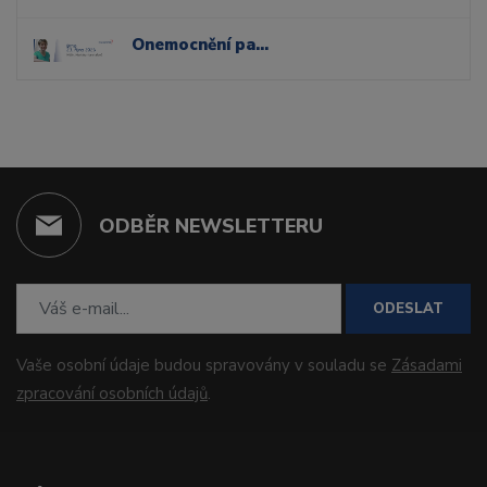
Onemocnění parodontu a sliznic dutiny ústní
ODBĚR NEWSLETTERU
ODESLAT
Vaše osobní údaje budou spravovány v souladu se
Zásadami
zpracování osobních údajů
.