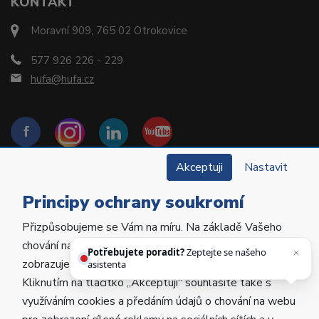
KONTAKT
Moravní 909, 765 02 Otrokovice
577 926 226 - 229
hufa@hufa.cz
Akceptuji
Nastavit
Principy ochrany soukromí
Přizpůsobujeme se Vám na míru. Na základě Vašeho
Copyright © 2022 Hu-Fa Dental a.s. Všechna práva
chování na webu personalizujeme jeho obsah a
vyhrazena.
Potřebujete poradit?
Zeptejte se našeho
zobrazujeme Vám relevantní nabídky a produkty.
asistenta Hufiho.
Kliknutím na tlačítko „Akceptuji“ souhlasíte také s
Vytvořila
Poctivá agentura
.
využíváním cookies a předáním údajů o chování na webu
Provozováno na
ABRA Eshop
.