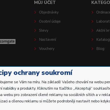
MŮJ ÚČET
KATEGO
Objednávky
Ordinac
Osobní údaje
Laborat
Slevy
Akční le
Nastavení
Katalog
Vouchery
Blog
cipy ochrany soukromí
bujeme se Vám na míru. Na základě Vašeho chování na webu pe
ní nabídky a produkty. Kliknutím na tlačítko „Akceptuji“ souhlasí
na webu pro zobrazení cílené reklamy na sociálních sítích a v rekl
izaci a cílenou reklamu si můžete podrobněji nastavit nebo kdykol
vyhrazena.