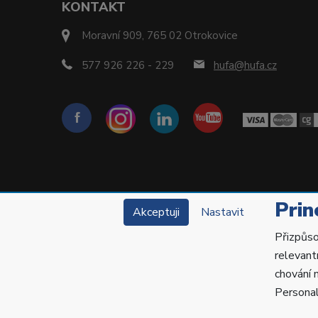
KONTAKT
Moravní 909, 765 02 Otrokovice
577 926 226 - 229
hufa@hufa.cz
Prin
Akceptuji
Nastavit
Přizpůso
relevant
chování 
Personal
Copyright © 2022 Hu-Fa Dental a.s. Všechna práva 