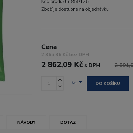
Kód produktu: 850126
Zboží je dostupné
na objednávku
Cena
2 365,36 Kč bez DPH
2 862,09 Kč
s DPH
2 891,
ks
DO KOŠÍKU
NÁVODY
DOTAZ