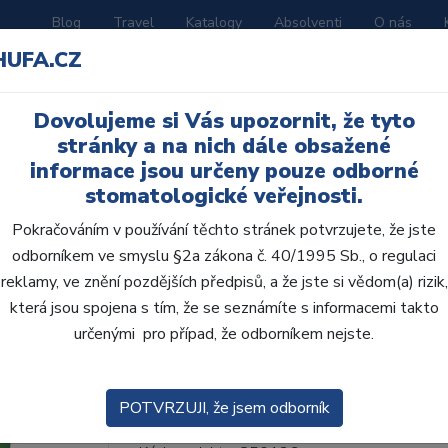
Blog
Travel
Katalogy
Absolventi
O nás
HUFA.CZ
ORATOŘ
AKČNÍ LETÁKY
VZDĚLÁVÁNÍ
Dovolujeme si Vás upozornit, že tyto
stránky a na nich dále obsažené
informace jsou určeny pouze odborné
stomatologické veřejnosti.
Pokračováním v používání těchto stránek potvrzujete, že jste
odborníkem ve smyslu §2a zákona č. 40/1995 Sb., o regulaci
reklamy, ve znění pozdějších předpisů, a že jste si vědom(a) rizik,
Wirofine 6 kg (30x200
která jsou spojena s tím, že se seznámíte s informacemi takto
určenými pro případ, že odborníkem nejste.
Univerzální velmi jemná zatmelovací hmota pr
agarovými i silikonovými dublovacími materiál
tekutin...
ZOBRAZIT VÍCE
POTVRZUJI, že jsem odborník