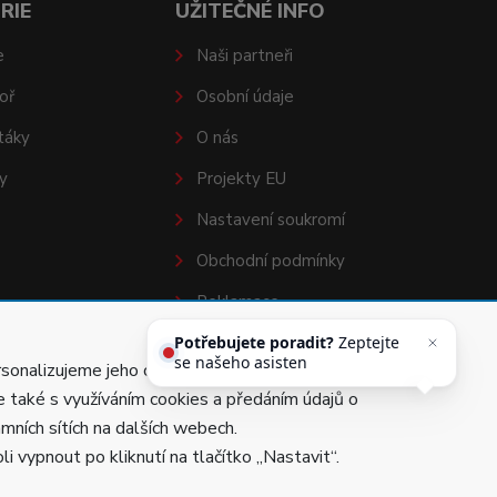
RIE
UŽITEČNÉ INFO
e
Naši partneři
oř
Osobní údaje
táky
O nás
y
Projekty EU
Nastavení soukromí
Obchodní podmínky
Reklamace
Potřebujete poradit?
Odstoupení od smlouvy
Zeptejte
se našeho asistenta Hufiho.
rsonalizujeme jeho obsah a zobrazujeme Vám
te také s využíváním cookies a předáním údajů o
amních sítích na dalších webech.
i vypnout po kliknutí na tlačítko „Nastavit“.
Vytvořila
Poctivá agentura
.
Provozováno na
ABRA Eshop
.