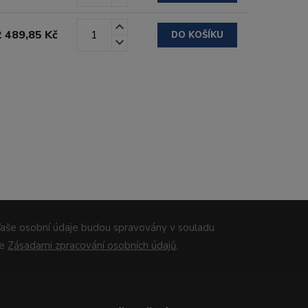
2 489,85 Kč
DO KOŠÍKU
aše osobní údaje budou spravovány v souladu
se
Zásadami zpracování osobních údajů
.