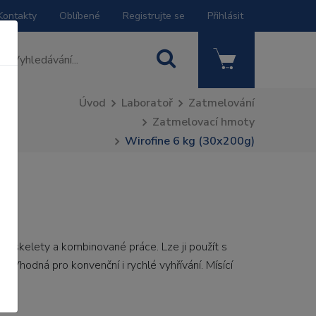
Kontakty
Oblíbené
Registrujte se
Přihlásit
Úvod
Laboratoř
Zatmelování
Zatmelovací hmoty
Wirofine 6 kg (30x200g)
g)
o skelety a kombinované práce. Lze ji použít s
y. Vhodná pro konvenční i rychlé vyhřívání. Mísící