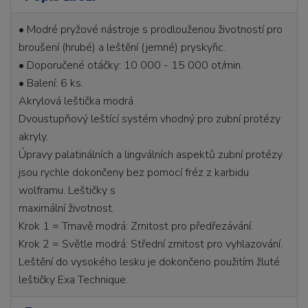
• Modré pryžové nástroje s prodlouženou životností pro
broušení (hrubé) a leštění (jemné) pryskyřic.
• Doporučené otáčky: 10 000 - 15 000 ot/min.
• Balení: 6 ks.
Akrylová leštička modrá
Dvoustupňový leštící systém vhodný pro zubní protézy
akryly.
Úpravy palatinálních a lingválních aspektů zubní protézy
jsou rychle dokončeny bez pomocí fréz z karbidu
wolframu. Leštičky s
maximální životnost.
Krok 1 = Tmavě modrá: Zrnitost pro předřezávání.
Krok 2 = Světle modrá: Střední zrnitost pro vyhlazování.
Leštění do vysokého lesku je dokončeno použitím žluté
leštičky Exa Technique.