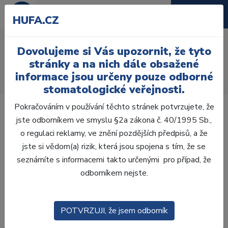
HUFA.CZ
Acrylic polisher
Dovolujeme si Vás upozornit, že tyto
Úvod
Laboratoř
Opracování
stránky a na nich dále obsažené
Leštící kotouče a pomůcky
informace jsou určeny pouze odborné
Acrylic polisher 0641 - 6 ks
stomatologické veřejnosti.
Pokračováním v používání těchto stránek potvrzujete, že
jste odborníkem ve smyslu §2a zákona č. 40/1995 Sb.,
o regulaci reklamy, ve znění pozdějších předpisů, a že
jste si vědom(a) rizik, která jsou spojena s tím, že se
seznámíte s informacemi takto určenými pro případ, že
odborníkem nejste.
POTVRZUJI, že jsem odborník