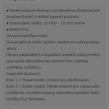
• Modré pryžové nástroje s prodlouženou životností pro
broušení (hrubé) a leštění (jemné) pryskyřic.
• Doporučené otáčky: 10 000 - 15 000 ot/min.
• Balení: 6 ks.
Akrylová leštička modrá
Dvoustupňový leštící systém vhodný pro zubní protézy
akryly.
Úpravy palatinálních a lingválních aspektů zubní protézy
jsou rychle dokončeny bez pomocí fréz z karbidu
wolframu. Leštičky s
maximální životnost.
Krok 1 = Tmavě modrá: Zrnitost pro předřezávání.
Krok 2 = Světle modrá: Střední zrnitost pro vyhlazování.
Leštění do vysokého lesku je dokončeno použitím žluté
leštičky Exa Technique.