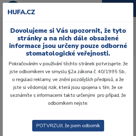
HUFA.CZ
Acrylic polisher
Dovolujeme si Vás upozornit, že tyto
Úvod
Laboratoř
Opracování
stránky a na nich dále obsažené
Leštící kotouče a pomůcky
informace jsou určeny pouze odborné
Acrylic polisher 0642 - 6 ks
stomatologické veřejnosti.
Pokračováním v používání těchto stránek potvrzujete, že
jste odborníkem ve smyslu §2a zákona č. 40/1995 Sb.,
o regulaci reklamy, ve znění pozdějších předpisů, a že
jste si vědom(a) rizik, která jsou spojena s tím, že se
seznámíte s informacemi takto určenými pro případ, že
odborníkem nejste.
POTVRZUJI, že jsem odborník