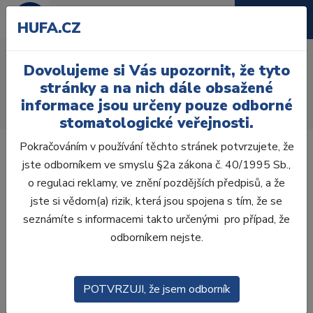
HUFA.CZ
Acrylic polisher
Dovolujeme si Vás upozornit, že tyto
Úvod
Laboratoř
Opracování
stránky a na nich dále obsažené
Leštící kotouče a pomůcky
informace jsou určeny pouze odborné
Acrylic polisher 0646 - 6 ks
stomatologické veřejnosti.
Pokračováním v používání těchto stránek potvrzujete, že
jste odborníkem ve smyslu §2a zákona č. 40/1995 Sb.,
o regulaci reklamy, ve znění pozdějších předpisů, a že
jste si vědom(a) rizik, která jsou spojena s tím, že se
seznámíte s informacemi takto určenými pro případ, že
odborníkem nejste.
POTVRZUJI, že jsem odborník