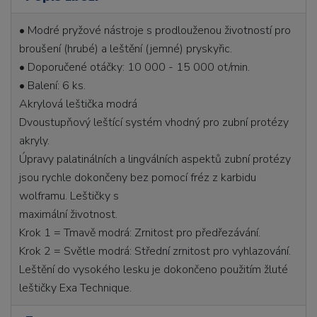
• Modré pryžové nástroje s prodlouženou životností pro
broušení (hrubé) a leštění (jemné) pryskyřic.
• Doporučené otáčky: 10 000 - 15 000 ot/min.
• Balení: 6 ks.
Akrylová leštička modrá
Dvoustupňový leštící systém vhodný pro zubní protézy
akryly.
Úpravy palatinálních a lingválních aspektů zubní protézy
jsou rychle dokončeny bez pomocí fréz z karbidu
wolframu. Leštičky s
maximální životnost.
Krok 1 = Tmavě modrá: Zrnitost pro předřezávání.
Krok 2 = Světle modrá: Střední zrnitost pro vyhlazování.
Leštění do vysokého lesku je dokončeno použitím žluté
leštičky Exa Technique.