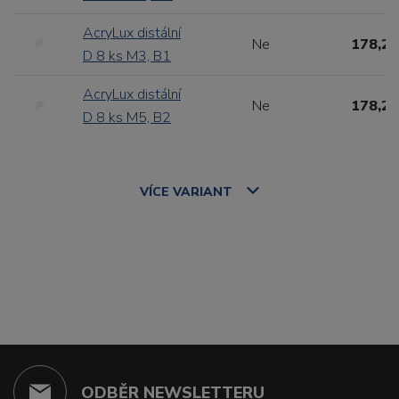
AcryLux distální
Ne
178,20
D 8 ks M3, B1
AcryLux distální
Ne
178,20
D 8 ks M5, B2
VÍCE
VARIANT
ODBĚR NEWSLETTERU