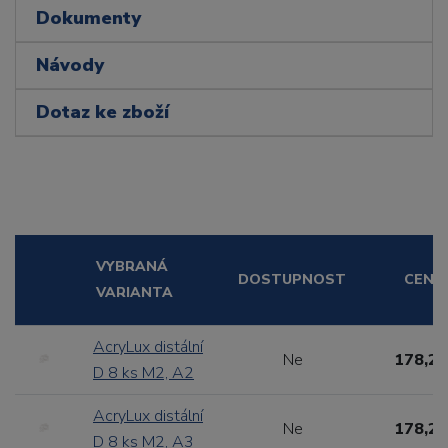
Dokumenty
Návody
Dotaz ke zboží
VYBRANÁ
DOSTUPNOST
CENA
VARIANTA
AcryLux distální
Ne
178,20
D 8 ks M2, A2
AcryLux distální
Ne
178,20
D 8 ks M2, A3