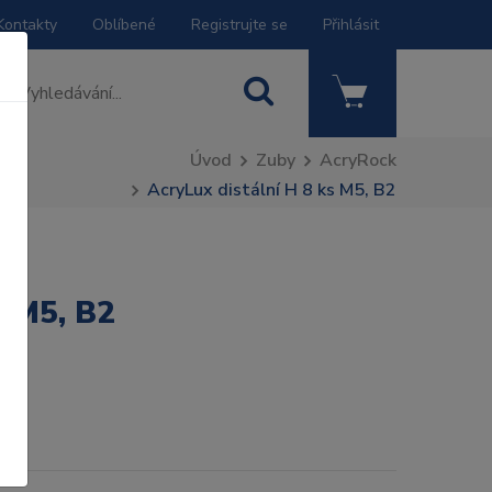
Kontakty
Oblíbené
Registrujte se
Přihlásit
Úvod
Zuby
AcryRock
AcryLux distální H 8 ks M5, B2
s M5, B2