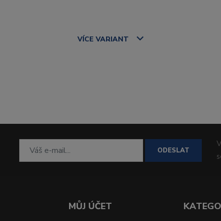
VÍCE
VARIANT
V
ODESLAT
MŮJ ÚČET
KATEGO