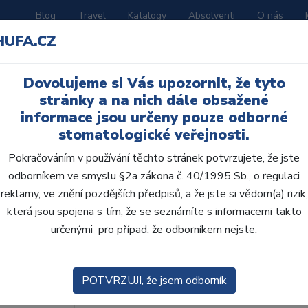
Blog
Travel
Katalogy
Absolventi
O nás
HUFA.CZ
ORATOŘ
AKČNÍ LETÁKY
VZDĚLÁVÁNÍ
Dovolujeme si Vás upozornit, že tyto
stránky a na nich dále obsažené
informace jsou určeny pouze odborné
stomatologické veřejnosti.
Pokračováním v používání těchto stránek potvrzujete, že jste
odborníkem ve smyslu §2a zákona č. 40/1995 Sb., o regulaci
AcryLux distální H 8 k
reklamy, ve znění pozdějších předpisů, a že jste si vědom(a) rizik,
která jsou spojena s tím, že se seznámíte s informacemi takto
určenými pro případ, že odborníkem nejste.
Kód produktu: 804835
Zboží je dostupné
na objednávku
POTVRZUJI, že jsem odborník