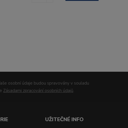
aše osobní údaje budou spravovány v souladu
se
Zásadami zpracování osobních údajů
.
RIE
UŽITEČNÉ INFO