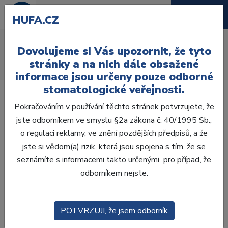
HUFA.CZ
AcryLux
Dovolujeme si Vás upozornit, že tyto
Úvod
Zuby
AcryRock
stránky a na nich dále obsažené
AcryLux frontální H 6 ks E4, B2
informace jsou určeny pouze odborné
stomatologické veřejnosti.
Pokračováním v používání těchto stránek potvrzujete, že
jste odborníkem ve smyslu §2a zákona č. 40/1995 Sb.,
o regulaci reklamy, ve znění pozdějších předpisů, a že
jste si vědom(a) rizik, která jsou spojena s tím, že se
seznámíte s informacemi takto určenými pro případ, že
odborníkem nejste.
POTVRZUJI, že jsem odborník