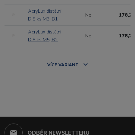
AcryLux distální
Ne
178,20
D 8 ks M3, B1
AcryLux distální
Ne
178,20
D 8 ks M5, B2
VÍCE
VARIANT
ODBĚR NEWSLETTERU