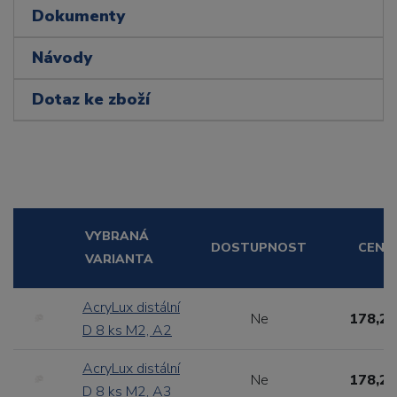
Dokumenty
Návody
Dotaz ke zboží
VYBRANÁ
DOSTUPNOST
CENA
VARIANTA
AcryLux distální
Ne
178,20
D 8 ks M2, A2
AcryLux distální
Ne
178,20
D 8 ks M2, A3