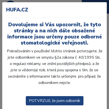
HUFA.CZ
Bělící pasta Opalescence
Dovolujeme si Vás upozornit, že tyto
Úvod
Ordinace
Profylaxe
Zubní pasty, ústní vody
stránky a na nich dále obsažené
Zubní pasty
Bělící pasta Opalescence 133 g
informace jsou určeny pouze odborné
stomatologické veřejnosti.
Pokračováním v používání těchto stránek potvrzujete, že
jste odborníkem ve smyslu §2a zákona č. 40/1995 Sb.,
o regulaci reklamy, ve znění pozdějších předpisů, a že
Akce -20 %
jste si vědom(a) rizik, která jsou spojena s tím, že se
seznámíte s informacemi takto určenými pro případ, že
odborníkem nejste.
POTVRZUJI, že jsem odborník