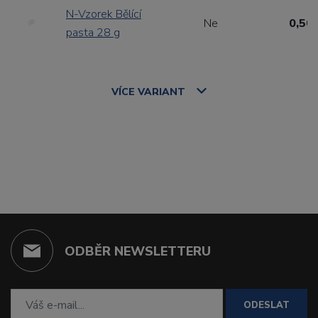
N-Vzorek Bělící
Ne
0,50 
pasta 28 g
VÍCE
VARIANT
ODBĚR NEWSLETTERU
ODESLAT