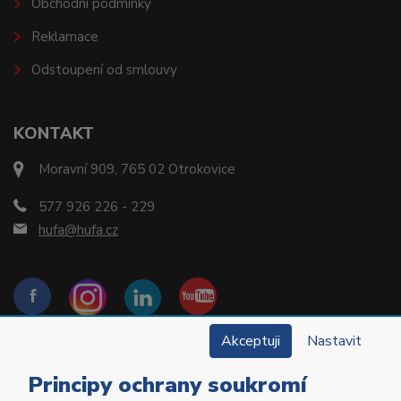
Obchodní podmínky
Reklamace
Odstoupení od smlouvy
KONTAKT
Moravní 909, 765 02 Otrokovice
577 926 226 - 229
hufa@hufa.cz
Akceptuji
Nastavit
Principy ochrany soukromí