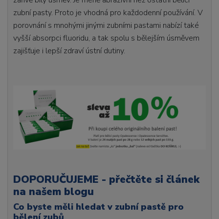
zářivě bílý úsměv. Je méně abrazivní než ostatní bělící
zubní pasty. Proto je vhodná pro každodenní používání. V
porovnání s mnohými jinými zubními pastami nabízí také
vyšší absorpci fluoridu, a tak spolu s bělejším úsměvem
zajišťuje i lepší zdraví ústní dutiny.
DOPORUČUJEME - přečtěte si článek
na našem blogu
Co byste měli hledat v zubní pastě pro
bělení zubů