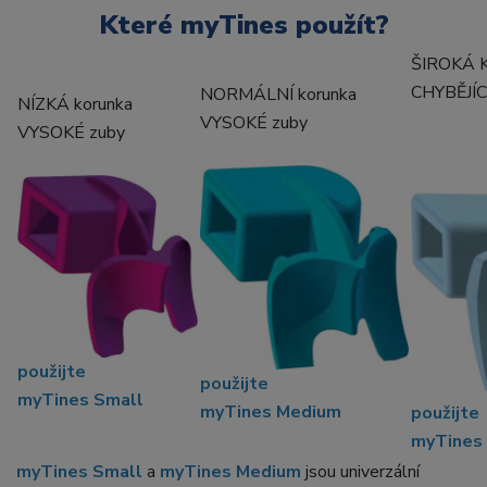
Které myTines použít?
ŠIROKÁ 
CHYBĚJÍ
NORMÁLNÍ korunka
NÍZKÁ korunka
VYSOKÉ zuby
VYSOKÉ zuby
použijte
použijte
myTines Small
myTines Medium
použijte
myTines
myTines Small
a
myTines Medium
jsou univerzální