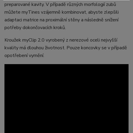
preparované kavity. V případě různých morfologií zubů
můžete myTines vzájemně kombinovat, abyste zlepšili
adaptaci matrice na proximální stěny a následně snížení
potřeby dokončovacích kroků.
Kroužek myClip 2.0 vyrobený z nerezové oceli nejvyšší
kvality má dlouhou životnost. Pouze koncovky se v případě
opotřebení vymění.