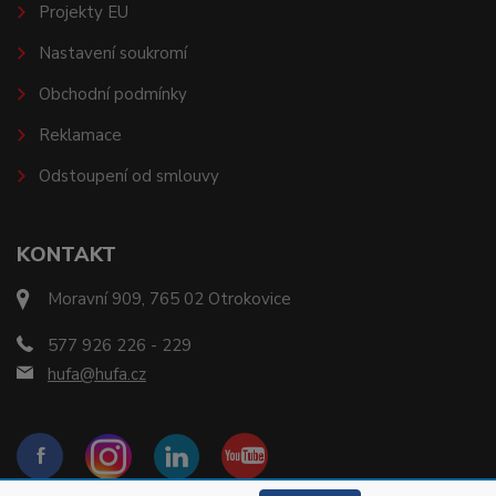
Projekty EU
Nastavení soukromí
Obchodní podmínky
Reklamace
Odstoupení od smlouvy
KONTAKT
Moravní 909, 765 02 Otrokovice
577 926 226 - 229
hufa@hufa.cz