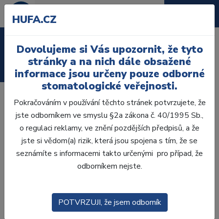
HUFA.CZ
Laboratoř
Dovolujeme si Vás upozornit, že tyto
stránky a na nich dále obsažené
Ordinace
informace jsou určeny pouze odborné
stomatologické veřejnosti.
Pokračováním v používání těchto stránek potvrzujete, že
All-in-one sekční maticový kroužek s krátkými úchyty,
jste odborníkem ve smyslu §2a zákona č. 40/1995 Sb.,
které fungují jako kleště.
Není zapotřebí speciálních
o regulaci reklamy, ve znění pozdějších předpisů, a že
nástrojů pro umisťování, protože myClip 2.0 lze snadno
jste si vědom(a) rizik, která jsou spojena s tím, že se
umístit prsty.
seznámíte s informacemi takto určenými pro případ, že
myClip 2.0 má optimální separační sílu, která umožňuje
odborníkem nejste.
vytvoření vynikajících bodů kontaktu při opravách kavit třídy
II, takže je vhodný pro všechny klinické případy. Díky
špičkovým plastovým koncovkám
myTines
se myClip 2.0
POTVRZUJI, že jsem odborník
přizpůsobí jak zubům různých výšek korunky, tak různé šířce