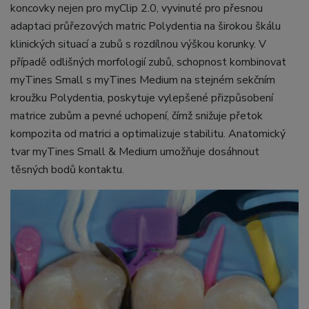
koncovky nejen pro myClip 2.0, vyvinuté pro přesnou
adaptaci průřezových matric Polydentia na širokou škálu
klinických situací a zubů s rozdílnou výškou korunky. V
případě odlišných morfologií zubů, schopnost kombinovat
myTines Small s myTines Medium na stejném sekčním
kroužku Polydentia, poskytuje vylepšené přizpůsobení
matrice zubům a pevné uchopení, čímž snižuje přetok
kompozita od matrici a optimalizuje stabilitu. Anatomický
tvar myTines Small & Medium umožňuje dosáhnout
těsných bodů kontaktu.