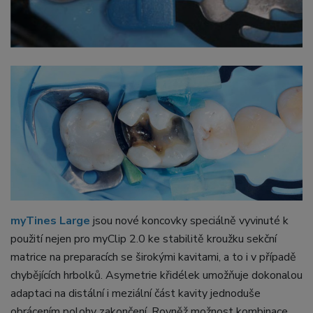
myTines Large
jsou nové koncovky speciálně vyvinuté k
použití nejen pro myClip 2.0 ke stabilitě kroužku sekční
matrice na preparacích se širokými kavitami, a to i v případě
chybějících hrbolků. Asymetrie křidélek umožňuje dokonalou
adaptaci na distální i meziální část kavity jednoduše
obrácením polohy zakončení. Rovněž možnost kombinace