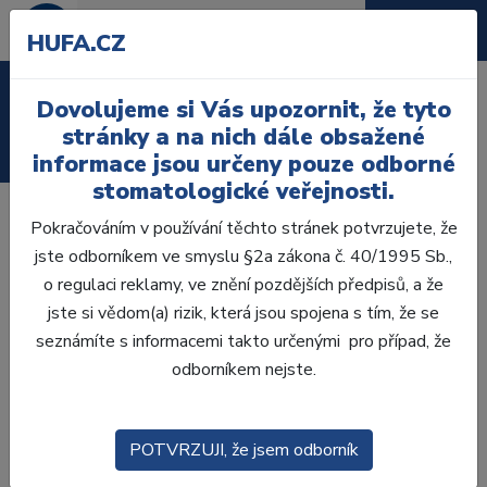
HUFA.CZ
Laboratoř
Dovolujeme si Vás upozornit, že tyto
stránky a na nich dále obsažené
Ordinace
informace jsou určeny pouze odborné
stomatologické veřejnosti.
Proč Fast Splint?
Pokračováním v používání těchto stránek potvrzujete, že
jste odborníkem ve smyslu §2a zákona č. 40/1995 Sb.,
• Biokompatibilní - neobsahuje kov a tím je dobře snášen
o regulaci reklamy, ve znění pozdějších předpisů, a že
většinou pacientů.
jste si vědom(a) rizik, která jsou spojena s tím, že se
• Vysoká estetika - e-skelná vlákna jsou translucentní a po
seznámíte s informacemi takto určenými pro případ, že
aplikaci neviditelná.
odborníkem nejste.
• Snadná adaptace - lehce se přizpůsobí jak přesně
potřebujete, jednoduše upravitelné běžnými nůžkami.
• Předimpregnované - napuštění vláken pryskyřicí zkrátí a
POTVRZUJI, že jsem odborník
zjednoduší adaptaci.