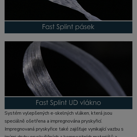
Systém vylepšených e-skelných vláken, která jsou
speciálně ošetřena a impregnována pryskyřicí.
Impregnovaná pryskyřice také zajišťuje vynikající vazbu s