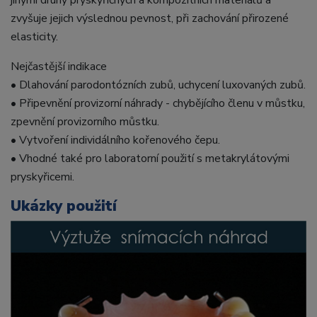
jinými druhy pryskyřičných a kompozitních materiálů a
zvyšuje jejich výslednou pevnost, při zachování přirozené
elasticity.
Nejčastější indikace
• Dlahování parodontózních zubů, uchycení luxovaných zubů.
• Připevnění provizorní náhrady - chybějícího členu v můstku,
zpevnění provizorního můstku.
• Vytvoření individálního kořenového čepu.
• Vhodné také pro laboratorní použití s metakrylátovými
pryskyřicemi.
Ukázky použití