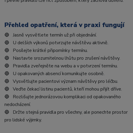
I pevné pravidlo lze říct způsobem, který zachová důvěru.
Přehled opatření, která v praxi fungují
🔵 Jasně vysvětlete termín už při objednání.
🔵 U delších výkonů potvrzujte návštěvu aktivně.
🔵 Posílejte krátké připomínky termínu.
🔵 Nastavte srozumitelnou lhůtu pro zrušení návštěvy.
🔵 Pravidla zveřejněte na webu a v potvrzení termínu.
🔵 U opakovaných absencí komunikujte osobně.
🔵 Vysvětlujte pacientovi význam návštěvy pro léčbu.
🔵 Veďte čekací listinu pacientů, kteří mohou přijít dříve.
🔵 Rozlišujte jednorázovou komplikaci od opakovaného
nedocházení.
🔵 Držte stejná pravidla pro všechny, ale ponechte prostor
pro lidské výjimky.