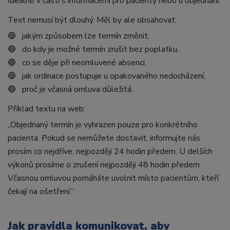
Ideálně v části s informacemi pro pacienty nebo u objednání.
Text nemusí být dlouhý. Měl by ale obsahovat:
🔵 jakým způsobem lze termín změnit,
🔵 do kdy je možné termín zrušit bez poplatku,
🔵 co se děje při neomluvené absenci,
🔵 jak ordinace postupuje u opakovaného nedocházení,
🔵 proč je včasná omluva důležitá.
Příklad textu na web:
„Objednaný termín je vyhrazen pouze pro konkrétního
pacienta. Pokud se nemůžete dostavit, informujte nás
prosím co nejdříve, nejpozději 24 hodin předem. U delších
výkonů prosíme o zrušení nejpozději 48 hodin předem.
Včasnou omluvou pomáháte uvolnit místo pacientům, kteří
čekají na ošetření.“
Jak pravidla komunikovat, aby