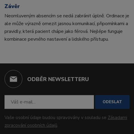
Závěr
Neomluveným absencím se nedá zabránit úplně. Ordinace je
ale může výrazně omezit jasnou komunikací, připomínkami a
pravidly, která pacient chápe jako férová. Nejlépe funguje
kombinace pevného nastavení a lidského přístupu.
ODBĚR NEWSLETTERU
ODESLAT
Vaše osobní údaje budou spravovány v souladu se
Zásadami
zpracování osobních údajů
.