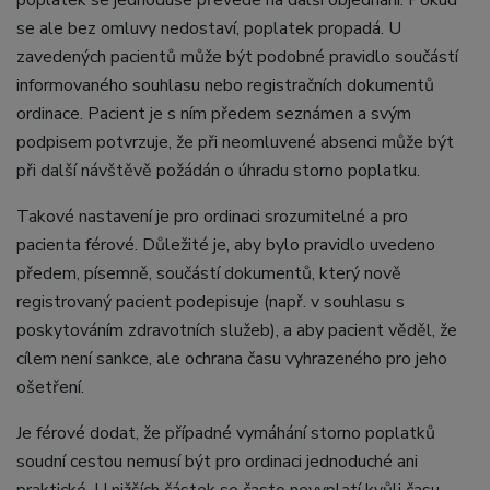
poplatek se jednoduše převede na další objednání. Pokud
se ale bez omluvy nedostaví, poplatek propadá. U
zavedených pacientů může být podobné pravidlo součástí
informovaného souhlasu nebo registračních dokumentů
ordinace. Pacient je s ním předem seznámen a svým
podpisem potvrzuje, že při neomluvené absenci může být
při další návštěvě požádán o úhradu storno poplatku.
Takové nastavení je pro ordinaci srozumitelné a pro
pacienta férové. Důležité je, aby bylo pravidlo uvedeno
předem, písemně, součástí dokumentů, který nově
registrovaný pacient podepisuje (např. v souhlasu s
poskytováním zdravotních služeb), a aby pacient věděl, že
cílem není sankce, ale ochrana času vyhrazeného pro jeho
ošetření.
Je férové dodat, že případné vymáhání storno poplatků
soudní cestou nemusí být pro ordinaci jednoduché ani