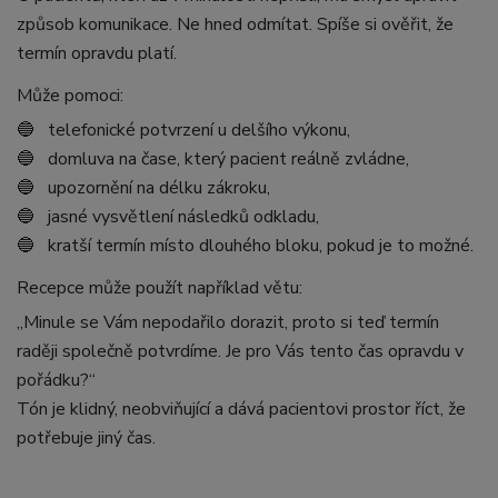
způsob komunikace. Ne hned odmítat. Spíše si ověřit, že
termín opravdu platí.
Může pomoci:
🔵 telefonické potvrzení u delšího výkonu,
🔵 domluva na čase, který pacient reálně zvládne,
🔵 upozornění na délku zákroku,
🔵 jasné vysvětlení následků odkladu,
🔵 kratší termín místo dlouhého bloku, pokud je to možné.
Recepce může použít například větu:
„Minule se Vám nepodařilo dorazit, proto si teď termín
raději společně potvrdíme. Je pro Vás tento čas opravdu v
pořádku?“
Tón je klidný, neobviňující a dává pacientovi prostor říct, že
potřebuje jiný čas.