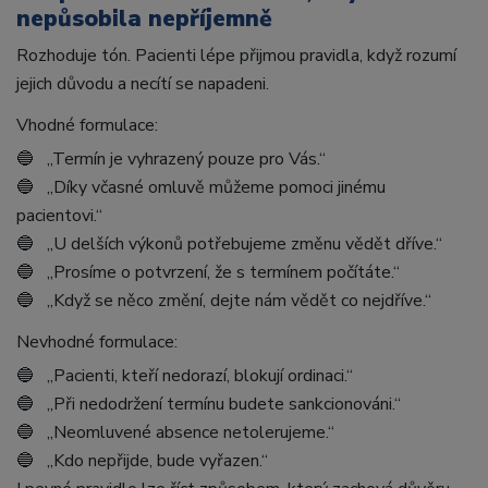
nepůsobila nepříjemně
Rozhoduje tón. Pacienti lépe přijmou pravidla, když rozumí
jejich důvodu a necítí se napadeni.
Vhodné formulace:
🔵 „Termín je vyhrazený pouze pro Vás.“
🔵 „Díky včasné omluvě můžeme pomoci jinému
pacientovi.“
🔵 „U delších výkonů potřebujeme změnu vědět dříve.“
🔵 „Prosíme o potvrzení, že s termínem počítáte.“
🔵 „Když se něco změní, dejte nám vědět co nejdříve.“
Nevhodné formulace:
🔵 „Pacienti, kteří nedorazí, blokují ordinaci.“
🔵 „Při nedodržení termínu budete sankcionováni.“
🔵 „Neomluvené absence netolerujeme.“
🔵 „Kdo nepřijde, bude vyřazen.“