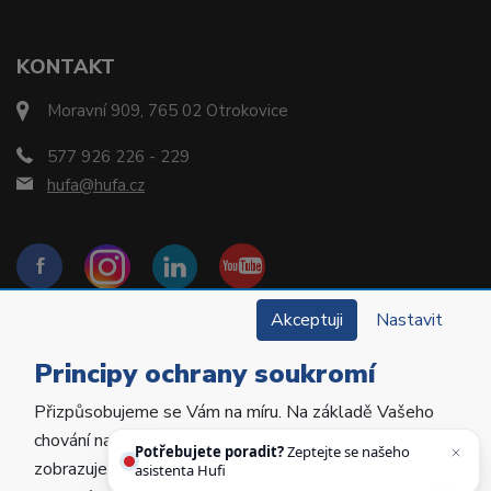
KONTAKT
Moravní 909, 765 02 Otrokovice
577 926 226 - 229
hufa@hufa.cz
Akceptuji
Nastavit
Principy ochrany soukromí
Přizpůsobujeme se Vám na míru. Na základě Vašeho
Copyright © 2022 Hu-Fa Dental a.s. Všechna práva
chování na webu personalizujeme jeho obsah a
vyhrazena.
Potřebujete poradit?
Zeptejte se našeho
zobrazujeme Vám relevantní nabídky a produkty.
asistenta Hufiho.