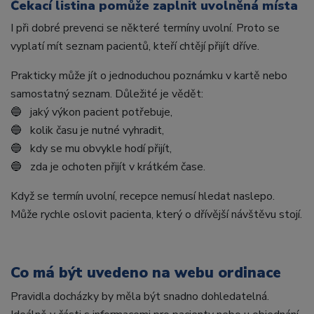
Čekací listina pomůže zaplnit uvolněná místa
I při dobré prevenci se některé termíny uvolní. Proto se
vyplatí mít seznam pacientů, kteří chtějí přijít dříve.
Prakticky může jít o jednoduchou poznámku v kartě nebo
samostatný seznam. Důležité je vědět:
🔵 jaký výkon pacient potřebuje,
🔵 kolik času je nutné vyhradit,
🔵 kdy se mu obvykle hodí přijít,
🔵 zda je ochoten přijít v krátkém čase.
Když se termín uvolní, recepce nemusí hledat naslepo.
Může rychle oslovit pacienta, který o dřívější návštěvu stojí.
Co má být uvedeno na webu ordinace
Pravidla docházky by měla být snadno dohledatelná.