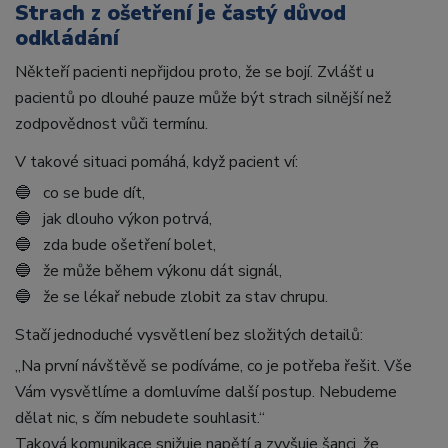
Strach z ošetření je častý důvod
odkládání
Někteří pacienti nepřijdou proto, že se bojí. Zvlášť u
pacientů po dlouhé pauze může být strach silnější než
zodpovědnost vůči termínu.
V takové situaci pomáhá, když pacient ví:
🔵 co se bude dít,
🔵 jak dlouho výkon potrvá,
🔵 zda bude ošetření bolet,
🔵 že může během výkonu dát signál,
🔵 že se lékař nebude zlobit za stav chrupu.
Stačí jednoduché vysvětlení bez složitých detailů:
„Na první návštěvě se podíváme, co je potřeba řešit. Vše
Vám vysvětlíme a domluvíme další postup. Nebudeme
dělat nic, s čím nebudete souhlasit.“
Taková komunikace snižuje napětí a zvyšuje šanci, že