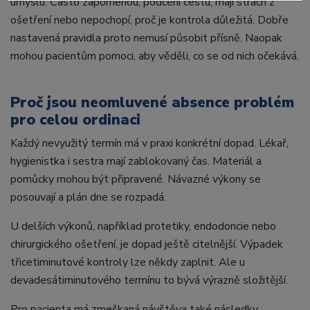
úmyslu. Často zapomenou, podcení cestu, mají strach z
ošetření nebo nepochopí, proč je kontrola důležitá. Dobře
nastavená pravidla proto nemusí působit přísně. Naopak
mohou pacientům pomoci, aby věděli, co se od nich očekává.
Proč jsou neomluvené absence problém
pro celou ordinaci
Každý nevyužitý termín má v praxi konkrétní dopad. Lékař,
hygienistka i sestra mají zablokovaný čas. Materiál a
pomůcky mohou být připravené. Návazné výkony se
posouvají a plán dne se rozpadá.
U delších výkonů, například protetiky, endodoncie nebo
chirurgického ošetření, je dopad ještě citelnější. Výpadek
třicetiminutové kontroly lze někdy zaplnit. Ale u
devadesátiminutového termínu to bývá výrazně složitější.
Pro pacienta má zmeškaná návštěva také následky.