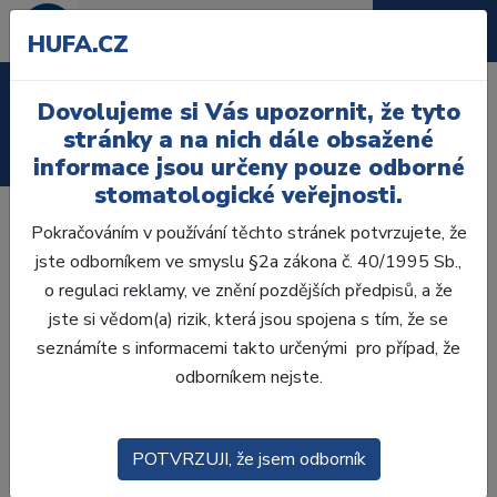
HUFA.CZ
Laboratoř
Dovolujeme si Vás upozornit, že tyto
stránky a na nich dále obsažené
Ordinace
informace jsou určeny pouze odborné
stomatologické veřejnosti.
Jak omezit nedocházení pacientů
Pokračováním v používání těchto stránek potvrzujete, že
jste odborníkem ve smyslu §2a zákona č. 40/1995 Sb.,
na termín:
o regulaci reklamy, ve znění pozdějších předpisů, a že
pravidla, která pacienti přijmou
jste si vědom(a) rizik, která jsou spojena s tím, že se
Absence pacientů na domluvený termín patří v ordinaci mezi
seznámíte s informacemi takto určenými pro případ, že
problémy, které stojí čas, energii i peníze. Nejde jen o
odborníkem nejste.
prázdné místo v diáři. Tým má připravený čas, ordinace běží
podle plánu a jiný pacient mohl daný termín využít.
POTVRZUJI, že jsem odborník
Pacienti přitom většinou termín nevynechají ze zlého