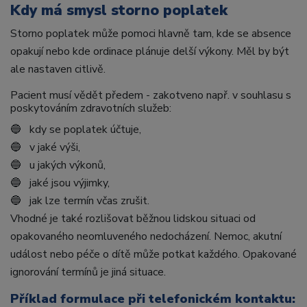
Kdy má smysl storno poplatek
Storno poplatek může pomoci hlavně tam, kde se absence
opakují nebo kde ordinace plánuje delší výkony. Měl by být
ale nastaven citlivě.
Pacient musí vědět předem - zakotveno např. v souhlasu s
poskytováním zdravotních služeb:
🔵 kdy se poplatek účtuje,
🔵 v jaké výši,
🔵 u jakých výkonů,
🔵 jaké jsou výjimky,
🔵 jak lze termín včas zrušit.
Vhodné je také rozlišovat běžnou lidskou situaci od
opakovaného neomluveného nedocházení. Nemoc, akutní
událost nebo péče o dítě může potkat každého. Opakované
ignorování termínů je jiná situace.
Příklad formulace při telefonickém kontaktu: