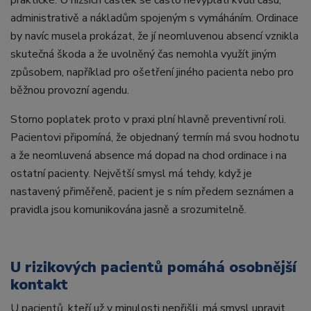
praktické. U nižších částek se často nevyplatí kvůli času,
administrativě a nákladům spojeným s vymáháním. Ordinace
by navíc musela prokázat, že jí neomluvenou absencí vznikla
skutečná škoda a že uvolněný čas nemohla využít jiným
způsobem, například pro ošetření jiného pacienta nebo pro
běžnou provozní agendu.
Storno poplatek proto v praxi plní hlavně preventivní roli.
Pacientovi připomíná, že objednaný termín má svou hodnotu
a že neomluvená absence má dopad na chod ordinace i na
ostatní pacienty. Největší smysl má tehdy, když je
nastavený přiměřeně, pacient je s ním předem seznámen a
pravidla jsou komunikována jasně a srozumitelně.
U rizikových pacientů pomáhá osobnější
kontakt
U pacientů, kteří už v minulosti nepřišli, má smysl upravit