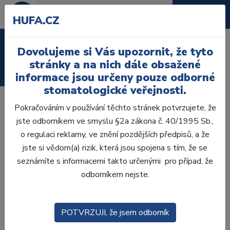
HUFA.CZ
Laboratoř
Dovolujeme si Vás upozornit, že tyto
stránky a na nich dále obsažené
Ordinace
informace jsou určeny pouze odborné
stomatologické veřejnosti.
Pokračováním v používání těchto stránek potvrzujete, že
Jistě jste zaznamenali, že sociální sítě jsou plné lidí, kteří
jste odborníkem ve smyslu §2a zákona č. 40/1995 Sb.,
používají UV světla k bělení zubů. Od trendů na TikToku až
o regulaci reklamy, ve znění pozdějších předpisů, a že
po influencery na Instagramu. Lidé po celém internetu tvrdí,
jste si vědom(a) rizik, která jsou spojena s tím, že se
že jim tato světla zajistila zářivý úsměv, po kterém vždy
seznámíte s informacemi takto určenými pro případ, že
toužili.
odborníkem nejste.
Nahrazují tedy tato světla profesionální bělení zubů?
Přetvářejí mnoha lety osvědčené postupy a boří tradiční
praktiky? Ne! Protože jsou to jen triky - jen marketingové
POTVRZUJI, že jsem odborník
praktiky, kterými se krmí masy lidí ve snaze, vypadat lépe.