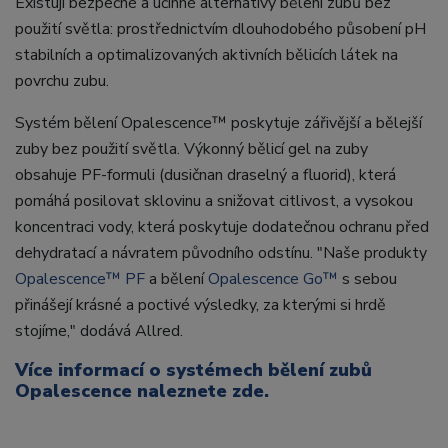
Existují bezpečné a účinné alternativy bělení zubů bez
použití světla: prostřednictvím dlouhodobého působení pH
stabilních a optimalizovaných aktivních bělicích látek na
povrchu zubu.
Systém bělení Opalescence™ poskytuje zářivější a bělejší
zuby bez použití světla. Výkonný bělicí gel na zuby
obsahuje PF-formuli (dusičnan draselný a fluorid), která
pomáhá posilovat sklovinu a snižovat citlivost, a vysokou
koncentraci vody, která poskytuje dodatečnou ochranu před
dehydratací a návratem původního odstínu. "Naše produkty
Opalescence™ PF
a bělení
Opalescence Go™
s sebou
přinášejí krásné a poctivé výsledky, za kterými si hrdě
stojíme," dodává Allred.
Více informací o systémech bělení zubů
Opalescence naleznete zde.