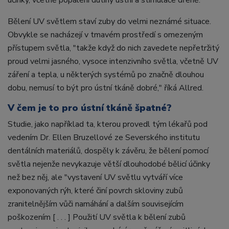
účinky, včetně popálení dutiny ústní a stimulace dřeně."
Bělení UV světlem staví zuby do velmi neznámé situace.
Obvykle se nacházejí v tmavém prostředí s omezeným
přístupem světla, "takže když do nich zavedete nepřetržitý
proud velmi jasného, vysoce intenzivního světla, včetně UV
záření a tepla, u některých systémů po značně dlouhou
dobu, nemusí to být pro ústní tkáně dobré," říká Allred.
V čem je to pro ústní tkáně špatné?
Studie, jako například ta, kterou provedl tým lékařů pod
vedením Dr. Ellen Bruzellové ze Severského institutu
dentálních materiálů, dospěly k závěru, že bělení pomocí
světla nejenže nevykazuje větší dlouhodobé bělicí účinky
než bez něj, ale "vystavení UV světlu vytváří více
exponovaných rýh, které činí povrch skloviny zubů
zranitelnějším vůči namáhání a dalším souvisejícím
poškozením [ . . . ] Použití UV světla k bělení zubů