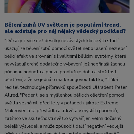
Bělení zubů UV světlem je populární trend,
ale existuje pro něj nějaký vědecký podklad?
"Důkazy z více než desítky nezávislých klinických studií
ukazují, že bělení zubů pomocí světel nebo laserů nezlepší
bělicí efekt ve srovnání s kvalitními bělicími systémy, které
nevyžadují drahé dodatečné vybavení, jež nepřináší žádnou
přidanou hodnotu a pouze prodlužuje dobu a složitost
1
ošetření, a že se jedná o marketingovou taktiku, "
říká
ředitel technologie přípravků společnosti Ultradent Peter
Allred. "Pacienti se s myšlenkou bělicích ošetření pomocí
světla seznámili před lety v pořadech, jako je Extreme
Makeover, a ta převládla a utkvěla v myslích pacientů,
zatímco ve skutečnosti světlo vytváří jen velmi dočasný
bělejší výsledek a může způsobit další negativní vedlejší