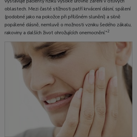
vystavuje pacienty riziku vysoké úrovně záření v citlivých
oblastech. Mezi časté stížnosti patří krvácení dásní, spálení
(podobné jako na pokožce při přílišném slunění) a silně
popálené dásně, nemluvě o možnosti vzniku šedého zákalu,
2
rakoviny a dalších život ohrožujících onemocnění."