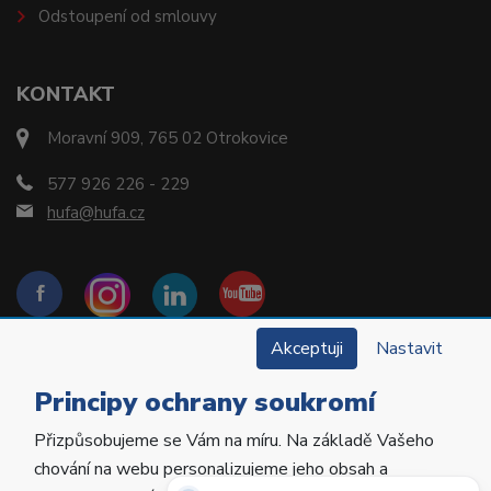
Odstoupení od smlouvy
KONTAKT
Moravní 909, 765 02 Otrokovice
577 926 226 - 229
hufa@hufa.cz
Akceptuji
Nastavit
Principy ochrany soukromí
Přizpůsobujeme se Vám na míru. Na základě Vašeho
Copyright © 2022 Hu-Fa Dental a.s. Všechna práva
chování na webu personalizujeme jeho obsah a
vyhrazena.
Potřebujete poradit?
Zeptejte se našeho