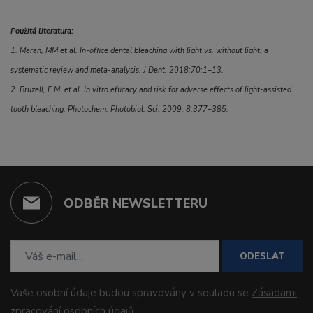
Použitá literatura:
1. Maran, MM et al. In-office dental bleaching with light vs. without light: a
systematic review and meta-analysis. J Dent. 2018;70:1–13.
2. Bruzell, E.M. et al. In vitro efficacy and risk for adverse effects of light-assisted
tooth bleaching. Photochem. Photobiol. Sci. 2009; 8:377–385.
ODBĚR NEWSLETTERU
ODESLAT
Vaše osobní údaje budou spravovány v souladu se
Zásadami
zpracování osobních údajů
.