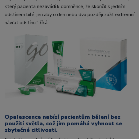
který pacienta nezavádí k domněnce, že skončil s jedním
odstínem bílé, jen aby o den nebo dva později zažil extrémní
návrat odstínu," říká.
Opalescence nabízí pacientům bělení bez
použití světla, což jim pomáhá vyhnout se
zbytečné citlivosti.