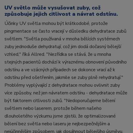
UV světlo může vysušovat zuby, což
způsobuje jejich citlivost a návrat odstínu.
Účinky UV světla mohou být krátkodobé, protože
pingmentace se často vracejí v důsledku dehydratace zubů
světlem. "Světla používaná v mnoha bělících systémech
zuby jednoduše dehydratují, což jim dodá dočasný bělejší
vzhled," říká Allred. "Nezřídka se stává, že u mnoha
stejných pacientů dochází k výraznému obnovení původního
odstínu a ve vzácných případech se dokonce vrací až k
odstínu před ošetřením, jakmile se zuby plně rehydratují."
Problémy vyplývající z dehydratace mohou ovlivnit zuby
více způsoby, než jen návratem odstínu - dehydratace může
být faktorem citlivosti zubů. "Nedoporučujeme bělení
světlem nebo laserem, protože během našeho
dlouholetého výzkumu jsme zjistili, že optimalizované
bělení bez světla nebo laseru je nejbezpečnějším a
nejúčinnějším způsobem, jak dosáhnout bělejšího úsměvu,