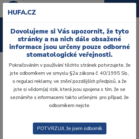
HUFA.CZ
Laboratoř
Dovolujeme si Vás upozornit, že tyto
stránky a na nich dále obsažené
Ordinace
informace jsou určeny pouze odborné
stomatologické veřejnosti.
Prozkoumejte jedinečné a kompletní
Pokračováním v používání těchto stránek potvrzujete, že
řešení péče po extrakci
jste odborníkem ve smyslu §2a zákona č. 40/1995 Sb.,
o regulaci reklamy, ve znění pozdějších předpisů, a že
Ve společnosti Septodont vyvinuli kompletní sortiment,
jste si vědom(a) rizik, která jsou spojena s tím, že se
který pokrývá všechny kroky po extrakci zubů: od zvládnutí
seznámíte s informacemi takto určenými pro případ, že
krvácení až po nekomplikované hojení ran včetně kostních
odborníkem nejste.
štěpů, což zajišťuje nejlepší možné výsledky pro Vaše
pacienty.
1. Zvládání krvácení
POTVRZUJI, že jsem odborník