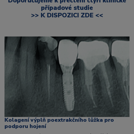
Doporučujeme k přečtení čtyři klinické
případové studie
>>
K DISPOZICI ZDE
<<
Kolagení výplň poextrakčního lůžka pro
podporu hojení