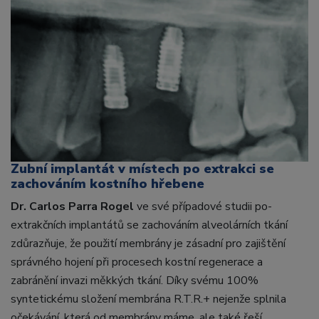
Zubní implantát v místech po extrakci se
zachováním kostního hřebene
Dr. Carlos Parra Rogel
ve své případové studii po-
extrakčních implantátů se zachováním alveolárních tkání
zdůrazňuje, že použití membrány je zásadní pro zajištění
správného hojení při procesech kostní regenerace a
zabránění invazi měkkých tkání. Díky svému 100%
syntetickému složení membrána R.T.R.+ nejenže splnila
očekávání, která od membrány máme, ale také řeší