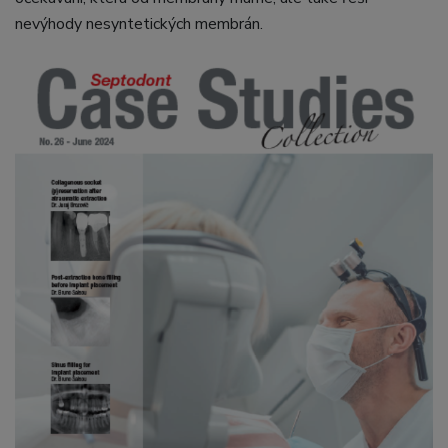
nevýhody nesyntetických membrán.