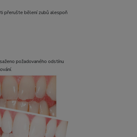
sti přerušte bělení zubů alespoň
dosaženo požadovaného odstínu
ování.