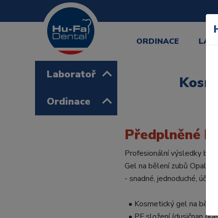
ORDINACE
LAB
Laboratoř
Kosme
Ordinace
Předplněné bě
Profesionální výsledky běle
Gel na bělení zubů Opalesce
- snadné, jednoduché, účinn
• Kosmetický gel na bělení
• PF složení (dusičnan drase