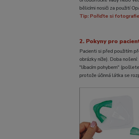
ortodontické vady nebo velm
bělicími nosiči za použití 
Tip: Pořiďte si fotografi
2. Pokyny pro pacient
Pacienti si před použitím př
obrázky níže). Doba nošení
"líbacím pohybem" (pošlete
protože účinná látka se roz