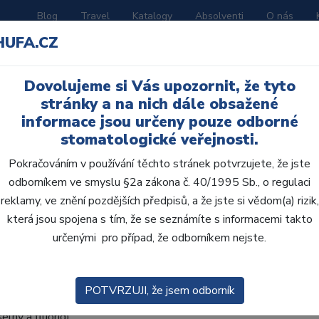
Blog
Travel
Katalogy
Absolventi
O nás
HUFA.CZ
ORATOŘ
AKČNÍ LETÁKY
VZDĚLÁVÁNÍ
Dovolujeme si Vás upozornit, že tyto
Výkonné, profesionální bělení zubů To Go
stránky a na nich dále obsažené
tické bělení zubů s Opalescenc
informace jsou určeny pouze odborné
stomatologické veřejnosti.
Průvodce krok za krokem
Pokračováním v používání těchto stránek potvrzujete, že jste
odborníkem ve smyslu §2a zákona č. 40/1995 Sb., o regulaci
licí nosiče Opalescence Go 6% U
reklamy, ve znění pozdějších předpisů, a že jste si vědom(a) rizik,
která jsou spojena s tím, že se seznámíte s informacemi takto
ní "za pochodu" - kdekoli a kdykoli chcete!
určenými pro případ, že odborníkem nejste.
nce Go v předplněných nosičích UltraFit je připraven k použití p
é!
POTVRZUJI, že jsem odborník
 zubů s 6% peroxidem vodíku připravený k použití.
lný a fluorid).