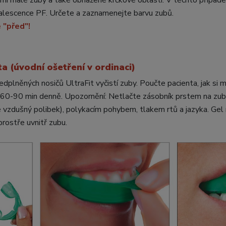
i malé zuby a také obnažené krčkové oblasti. V těchto případech
Opalescence PF. Určete a zaznamenejte barvu zubů.
e "před"!
a (úvodní ošetření v ordinaci)
edplněných nosičů UltraFit vyčistí zuby. Poučte pacienta, jak si má
: 60-90 min denně. Upozornění: Netlačte zásobník prstem na zub
 vzdušný polibek), polykacím pohybem, tlakem rtů a jazyka. Gel 
prostře uvnitř zubu.