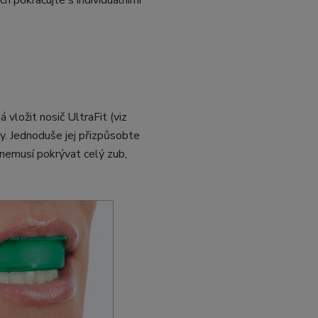
 pokračujte s individuálními
 vložit nosič UltraFit (viz
y. Jednoduše jej přizpůsobte
nemusí pokrývat celý zub,