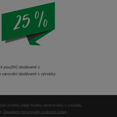
k použití) dodávané s
a varování dodávané s výrobky.
aše osobní údaje budou spravovány v souladu
se
Zásadami zpracování osobních údajů
.