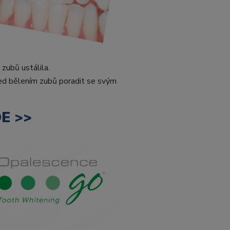
zubů ustálila.
řed bělením zubů poradit se svým
DE >>