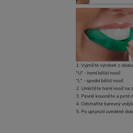
1. Vyjměte výrobek z obalu
"U" - horní bělící nosič
"L" - spodní bělící nosič
2. Umístěte horní nosič na 
3. Pevně kousněte a poté n
4. Odstraňte barevný vnější
5. Po uplynutí uvedené doby