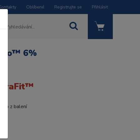
Kontakty
Oblíbené
Registrujte se
Přihlásit
e Go™ 6%
ltraFit™
římo z balení