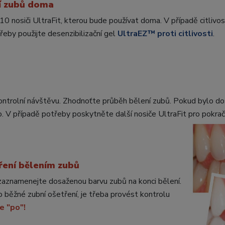
ní zubů doma
10 nosiči UltraFit, kterou bude používat doma. V případě citlivo
řeby použijte desenzibilizační gel
UltraEZ™ proti citlivosti
.
ontrolní návštěvu. Zhodnoťte průběh bělení zubů. Pokud bylo 
. V případě potřeby poskytněte další nosiče UltraFit pro
pokrač
ření bělením zubů
aznamenejte dosaženou barvu zubů na konci bělení.
 o běžné zubní ošetření, je třeba provést kontrolu
e "po"!