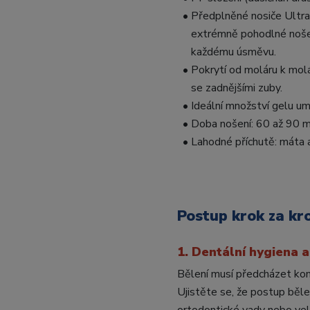
• Předplněné nosiče UltraF
extrémně pohodlné nošení
každému úsměvu.
• Pokrytí od moláru k molár
se zadnějšími zuby.
• Ideální množství gelu um
• Doba nošení: 60 až 90 min
• Lahodné příchutě: máta 
Postup krok za k
1. Dentální hygiena a
Bělení musí předcházet komp
Ujistěte se, že postup běle