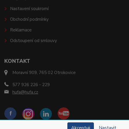
Nastavení soukromí
Obchodní podmínky
Reklamace
Odstoupení od smlouvy
KONTAKT
Moravní 909, 765 02 Otrokovice
577 926 226 - 229
hufa@hufa.cz
Akceptuji
Nastavit