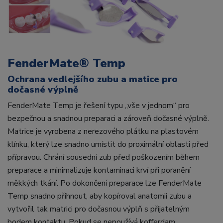
FenderMate® Temp
Ochrana vedlejšího zubu a matice pro
dočasné výplně
FenderMate Temp je řešení typu „vše v jednom“ pro
bezpečnou a snadnou preparaci a zároveň dočasné výplně.
Matrice je vyrobena z nerezového plátku na plastovém
klínku, který lze snadno umístit do proximální oblasti před
přípravou. Chrání sousední zub před poškozením během
preparace a minimalizuje kontaminaci krví při poranění
měkkých tkání. Po dokončení preparace lze FenderMate
Temp snadno přihnout, aby kopíroval anatomii zubu a
vytvořil tak matrici pro dočasnou výplň s přijatelným
bodem kontaktu. Pokud se nepoužívá kofferdam,