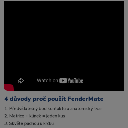
4 důvody proč použít FenderMate
1. Předvídatelný bod kontaktu a anatomický tvar
2. Matrice + klínek = jeden kus
3. Skvěle padnou u krčku.