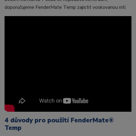
doporučujeme FenderMate Temp zajistit voskovanou nití.
4 důvody pro použití FenderMate®
Temp