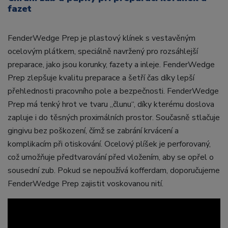
fazet
FenderWedge Prep je plastový klínek s vestavěným
ocelovým plátkem, speciálně navržený pro rozsáhlejší
preparace, jako jsou korunky, fazety a inleje. FenderWedge
Prep zlepšuje kvalitu preparace a šetří čas díky lepší
přehlednosti pracovního pole a bezpečnosti. FenderWedge
Prep má tenký hrot ve tvaru „člunu“, díky kterému doslova
zapluje i do těsných proximálních prostor. Současně stlačuje
gingivu bez poškození, čímž se zabrání krvácení a
komplikacím při otiskování. Ocelový plíšek je perforovaný,
což umožňuje předtvarování před vložením, aby se opřel o
sousední zub. Pokud se nepoužívá kofferdam, doporučujeme
FenderWedge Prep zajistit voskovanou nití.