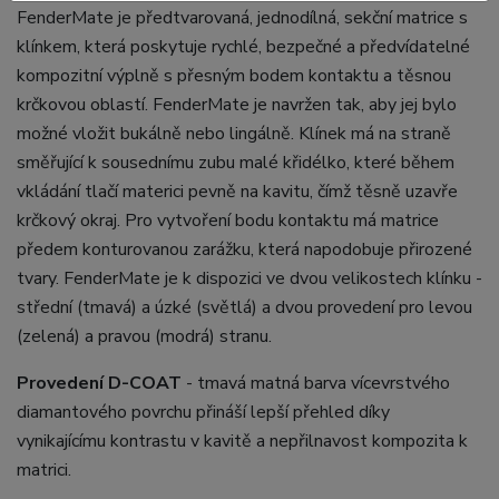
FenderMate je předtvarovaná, jednodílná, sekční matrice s
klínkem, která poskytuje rychlé, bezpečné a předvídatelné
kompozitní výplně s přesným bodem kontaktu a těsnou
krčkovou oblastí. FenderMate je navržen tak, aby jej bylo
možné vložit bukálně nebo lingálně. Klínek má na straně
směřující k sousednímu zubu malé křidélko, které během
vkládání tlačí materici pevně na kavitu, čímž těsně uzavře
krčkový okraj. Pro vytvoření bodu kontaktu má matrice
předem konturovanou zarážku, která napodobuje přirozené
tvary. FenderMate je k dispozici ve dvou velikostech klínku -
střední (tmavá) a úzké (světlá) a dvou provedení pro levou
(zelená) a pravou (modrá) stranu.
Provedení D-COAT
- tmavá matná barva vícevrstvého
diamantového povrchu přináší lepší přehled díky
vynikajícímu kontrastu v kavitě a nepřilnavost kompozita k
matrici.