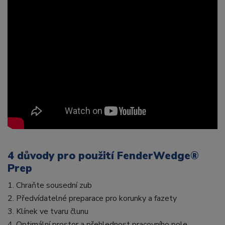
4 důvody pro použití FenderWedge®
Prep
1. Chraňte sousední zub
2. Předvídatelné preparace pro korunky a fazety
3. Klínek ve tvaru člunu
4. Optimální prostor a přehlednost pracovního pole