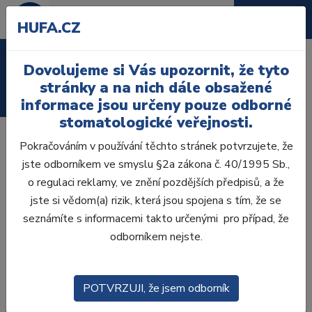
HUFA.CZ
Laboratoř
Dovolujeme si Vás upozornit, že tyto
stránky a na nich dále obsažené
Ordinace
informace jsou určeny pouze odborné
stomatologické veřejnosti.
Pokračováním v používání těchto stránek potvrzujete, že
jste odborníkem ve smyslu §2a zákona č. 40/1995 Sb.,
o regulaci reklamy, ve znění pozdějších předpisů, a že
jste si vědom(a) rizik, která jsou spojena s tím, že se
seznámíte s informacemi takto určenými pro případ, že
odborníkem nejste.
®
FenderMate
POTVRZUJI, že jsem odborník
Sekční matice pro kompozitní výplně II. třídy