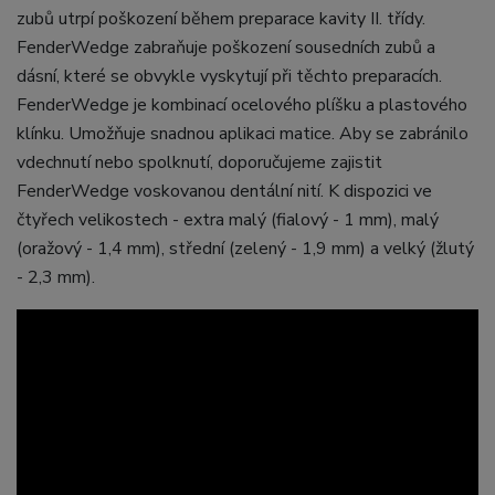
zubů utrpí poškození během preparace kavity II. třídy.
FenderWedge zabraňuje poškození sousedních zubů a
dásní, které se obvykle vyskytují při těchto preparacích.
FenderWedge je kombinací ocelového plíšku a plastového
klínku. Umožňuje snadnou aplikaci matice. Aby se zabránilo
vdechnutí nebo spolknutí, doporučujeme zajistit
FenderWedge voskovanou dentální nití. K dispozici ve
čtyřech velikostech - extra malý (fialový - 1 mm), malý
(oražový - 1,4 mm), střední (zelený - 1,9 mm) a velký (žlutý
- 2,3 mm).