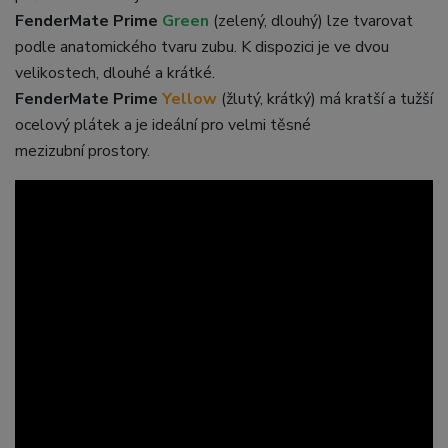
FenderMate Prime
Green
(zelený, dlouhý) lze tvarovat
podle anatomického tvaru zubu. K dispozici je ve dvou
velikostech, dlouhé a krátké.
FenderMate Prime
Yellow
(žlutý, krátký) má kratší a tužší
ocelový plátek a je ideální pro velmi těsné
mezizubní prostory.