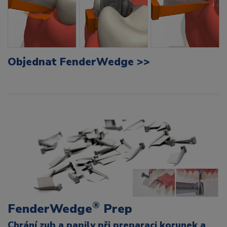
Objednat FenderWedge >>
®
FenderWedge
Prep
Chrání zub a papily při preparaci korunek a