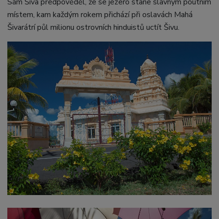
Sám Šiva předpověděl, že se jezero stane slavným poutním
místem, kam každým rokem přichází při oslavách Mahá
Šivarátrí půl milionu ostrovních hinduistů uctít Šivu.