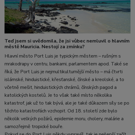
Teď jsem si uvědomila, že jsi vůbec nemluvil o hlavním
městě Mauricia. Nestojí za zmínku?
Hlavní město Port Luis je typickým městem – rušným s
mrakodrapy v centru, bankami, parlamentem apod. Také se
říká, že Port Luis je nejmultikulturnější město – má čtvrti
islámské, hinduistické, křesťanské, čínské a kreolské, a to
včetně mešit, hinduistických chrámů, čínských pagod a
katolických kostelů. Je to však také místo několika
katastrof, jak už to tak bývá, ale je také důkazem síly se po
těchto katastrofách vzchopit. Od 18. století zde bylo
několik velkých požárů, epidemie moru, cholery, malárie a
samozřejmě tropické bouře.
Pokud se do Port Luis někdy vypravíš, tak je nejlepší začít