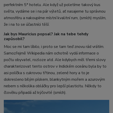
perfektním 5* hotelu. Ale když už poletíme takový kus
světa, vydáme se i na pár výletů, ať nasajeme tu správnou
atmosféru a nakoupíme místní kvalitní rum, (smích) myslím,
že i na to se účastníci těší.
Jak bys Mauricius popsal? Jak na tebe tehdy
zapůsobil?
Moc se mi tam líbilo, i proto se tam teď znovu rád vrátím.
Samozřejmě Wikipedia nám ochotně vydá informace o
počtu obyvatel, rozloze atd. Ale kdybych měl třemi slovy
charakterizovat tento ostrov v Indickém oceánu byla by to
asi políčka s cukrovou třtinou, zelené hory a to je
dokresleno bílým pískem, blankytným mořem a azurovým
nebem s několika obláčky pro lepší plasticitu. Někdy to
člověku připadá až kýčovité (smích).