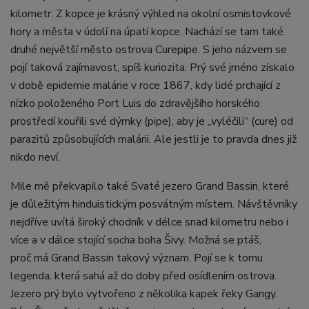
kilometr. Z kopce je krásný výhled na okolní osmistovkové
hory a města v údolí na úpatí kopce. Nachází se tam také
druhé největší město ostrova Curepipe. S jeho názvem se
pojí taková zajímavost, spíš kuriozita. Prý své jméno získalo
v době epidemie malárie v roce 1867, kdy lidé prchající z
nízko položeného Port Luis do zdravějšího horského
prostředí kouřili své dýmky (pipe), aby je „vyléčili“ (cure) od
parazitů způsobujících malárii. Ale jestli je to pravda dnes již
nikdo neví.
Mile mě překvapilo také Svaté jezero Grand Bassin, které
je důležitým hinduistickým posvátným místem. Návštěvníky
nejdříve uvítá široký chodník v délce snad kilometru nebo i
více a v dálce stojící socha boha Šivy. Možná se ptáš,
proč má Grand Bassin takový význam. Pojí se k tomu
legenda, která sahá až do doby před osídlením ostrova.
Jezero prý bylo vytvořeno z několika kapek řeky Gangy.