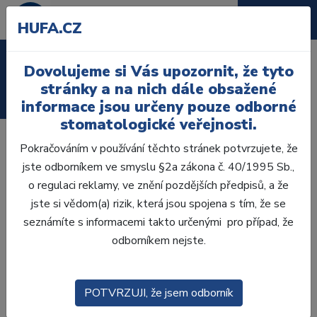
HUFA.CZ
Laboratoř
Dovolujeme si Vás upozornit, že tyto
stránky a na nich dále obsažené
Ordinace
informace jsou určeny pouze odborné
stomatologické veřejnosti.
Pokračováním v používání těchto stránek potvrzujete, že
Připravili jsme pro Vás seriál rozhovorů s naším
jste odborníkem ve smyslu §2a zákona č. 40/1995 Sb.,
kolegou Danielem Linnertem, kterého můžete znát
o regulaci reklamy, ve znění pozdějších předpisů, a že
z naší divize, která se věnuje cestování. Ať už jste
jste si vědom(a) rizik, která jsou spojena s tím, že se
fanoušci cestování a nebo raději trávíte volné chvíle
seznámíte s informacemi takto určenými pro případ, že
jinak, zveme Vás, abyste se s námi v tuto chvíli
odborníkem nejste.
vypravili za hranice všedních dní a nasáli atmosféru
exotické destinace, ostrova v Indickém oceánu
nedaleko obratníku Raka - malebného Mauricia.
POTVRZUJI, že jsem odborník