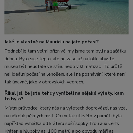
Jaké je vlastně na Mauriciu na jaře počasí?
Podnebí je tam velmi příznivé, my jsme tam byli na začátku
dubna. Bylo sice teplo, ale ne zase až natolik, abyste
museli být neustále ve stínu nebo v klimatizaci. To určitě
ne! Ideální počasí na lenošení, ale i na poznávání, které není
tak únavné, jako v obrovských vedrech.
Říkal jsi, že jste tehdy vyráželi na nějaké výlety, kam
to bylo?
Místní průvodce, který nás na výletech doprovázel nás vzal
na několik pěkných míst. Co mi tak utkvělo v paměti byla
například vyhlídka od kráteru spící sopky Trou aux Cerfs.
Kráter je hluboký asi 100 metrů a po obvodu měří asi