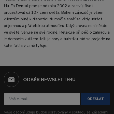
Hu-Fa Dental pracuje od roku 2002 a za svůj život
procestoval už 107 zemí světa. Během zájezdů je všem
klientům plně k dispozici, tlumočí a snaží se vždy udržet
příjemnou a přátelskou atmosféru. Když zrovna není někde
ve světě, věnuje se své rodině. Relaxuje při péči o zahradu a
je domácím kutilem. Miluje hory a turistiku, rád se projede na
kole, fotí a v zimě lyžuje.
ODBĚR NEWSLETTERU
ODESLAT
Vaše osobní údaje budou spravovány v souladu se
Zásadami