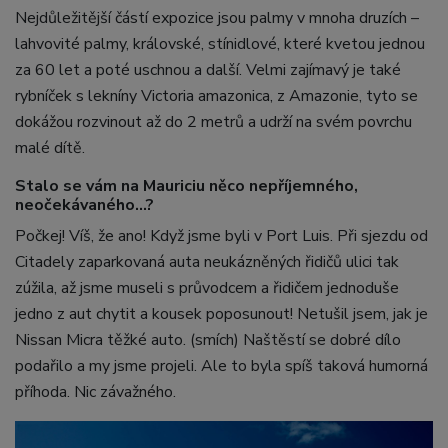
Nejdůležitější částí expozice jsou palmy v mnoha druzích –
lahvovité palmy, královské, stínidlové, které kvetou jednou
za 60 let a poté uschnou a další. Velmi zajímavý je také
rybníček s lekníny Victoria amazonica, z Amazonie, tyto se
dokážou rozvinout až do 2 metrů a udrží na svém povrchu
malé dítě.
Stalo se vám na Mauriciu něco nepříjemného,
neočekávaného...?
Počkej! Víš, že ano! Když jsme byli v Port Luis. Při sjezdu od
Citadely zaparkovaná auta neukázněných řidičů ulici tak
zúžila, až jsme museli s průvodcem a řidičem jednoduše
jedno z aut chytit a kousek poposunout! Netušil jsem, jak je
Nissan Micra těžké auto. (smích) Naštěstí se dobré dílo
podařilo a my jsme projeli. Ale to byla spíš taková humorná
příhoda. Nic závažného.