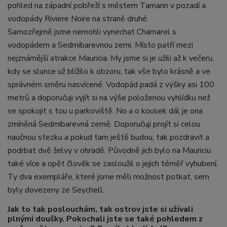
pohled na západní pobřeží s městem Tamarin v pozadí a
vodopády Riviere Noire na straně druhé.
Samozřejmě jsme nemohli vynechat Chamarel s
vodopádem a Sedmibarevnou zemi. Místo patří mezi
nejznámější atrakce Mauricia. My jsme si je užili až k večeru,
kdy se slunce už blížilo k obzoru, tak vše bylo krásně a ve
správném směru nasvícené. Vodopád padá z výšky asi 100
metrů a doporučuji vyjít si na výše položenou vyhlídku než
se spokojit s tou u parkoviště. No a o kousek dál je ona
zmíněná Sedmibarevná země. Doporučuji projít si celou
naučnou stezku a pokud tam ještě budou, tak pozdravit a
podrbat dvě želvy v ohradě. Původně jich bylo na Mauriciu
také více a opět člověk se zasloužil o jejich téměř vyhubení.
Ty dva exempláře, které jsme měli možnost potkat, sem
byly dovezeny ze Seychell.
Jak to tak poslouchám, tak ostrov jste si užívali
plnými doušky. Pokochali jste se také pohledem z