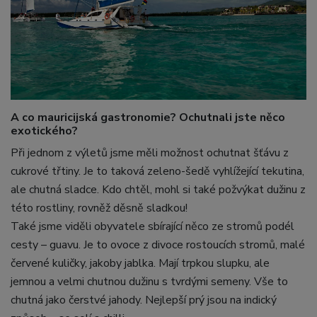
A co mauricijská gastronomie? Ochutnali jste něco
exotického?
Při jednom z výletů jsme měli možnost ochutnat šťávu z
cukrové třtiny. Je to taková zeleno-šedě vyhlížející tekutina,
ale chutná sladce. Kdo chtěl, mohl si také požvýkat dužinu z
této rostliny, rovněž děsně sladkou!
Také jsme viděli obyvatele sbírající něco ze stromů podél
cesty – guavu. Je to ovoce z divoce rostoucích stromů, malé
červené kuličky, jakoby jablka. Mají trpkou slupku, ale
jemnou a velmi chutnou dužinu s tvrdými semeny. Vše to
chutná jako čerstvé jahody. Nejlepší prý jsou na indický