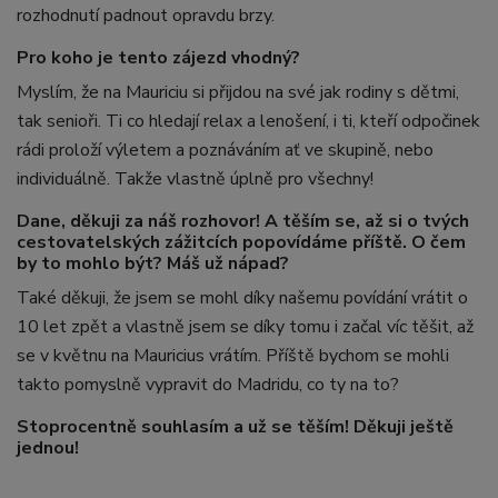
rozhodnutí padnout opravdu brzy.
Pro koho je tento zájezd vhodný?
Myslím, že na Mauriciu si přijdou na své jak rodiny s dětmi,
tak senioři. Ti co hledají relax a lenošení, i ti, kteří odpočinek
rádi proloží výletem a poznáváním ať ve skupině, nebo
individuálně. Takže vlastně úplně pro všechny!
Dane, děkuji za náš rozhovor! A těším se, až si o tvých
cestovatelských zážitcích popovídáme příště. O čem
by to mohlo být? Máš už nápad?
Také děkuji, že jsem se mohl díky našemu povídání vrátit o
10 let zpět a vlastně jsem se díky tomu i začal víc těšit, až
se v květnu na Mauricius vrátím. Příště bychom se mohli
takto pomyslně vypravit do Madridu, co ty na to?
Stoprocentně souhlasím a už se těším! Děkuji ještě
jednou!