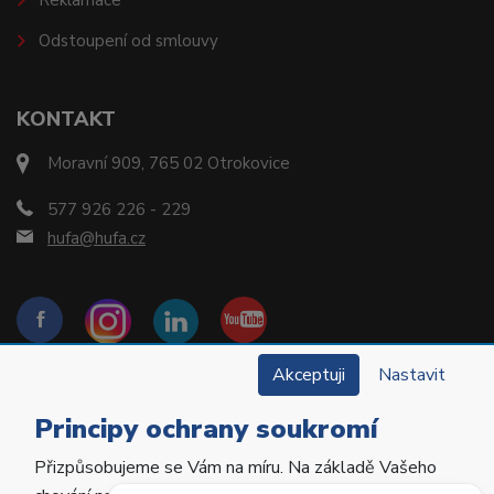
Reklamace
Odstoupení od smlouvy
KONTAKT
Moravní 909, 765 02 Otrokovice
577 926 226 - 229
hufa@hufa.cz
Akceptuji
Nastavit
Principy ochrany soukromí
Přizpůsobujeme se Vám na míru. Na základě Vašeho
Copyright © 2022 Hu-Fa Dental a.s. Všechna práva