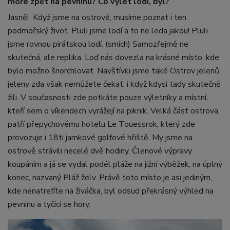
moře zpět na pevninu? Co výlet lodí, byl?
Jasně! Když jsme na ostrově, musíme poznat i ten
podmořský život. Pluli jsme lodí a to ne leda jakou! Pluli
jsme rovnou pirátskou lodí. (smích) Samozřejmě ne
skutečná, ale replika. Loď nás dovezla na krásné místo, kde
bylo možno šnorchlovat. Navštívili jsme také Ostrov jelenů,
jeleny zda však nemůžete čekat, i když kdysi tady skutečně
žili. V současnosti zde potkáte pouze výletníky a místní,
kteří sem o víkendech vyrážejí na piknik. Velká část ostrova
patří přepychovému hotelu Le Touessrok, který zde
provozuje i 18ti jamkové golfové hřiště. My jsme na
ostrově strávili necelé dvě hodiny. Členové výpravy
koupáním a já se vydal podél pláže na jižní výběžek, na úplný
konec, nazvaný Pláž želv. Právě toto místo je asi jediným,
kde nenatrefíte na živáčka, byl odsud překrásný výhled na
pevninu a tyčící se hory.