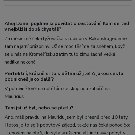
Ahoj Dane, pojďme si povídat o cestování. Kam se teď
v nejbližší době chystáš?
Za měsíc mě čeká lyžovačka s rodinou v Rakousku, jedeme
tam na jarní prázdniny. Už se moc těšíme za sněhem, když
se u nás na Kroměřížsku zatím tuto zimu žádná velká
nadílka nekoná.
Perfektní, krásně si to s dětmi užijte! A jakou cestu
podnikneš jako další?
V polovině května odlétám se skupinou zubařů na
Mauricius.
Tam jsi už byl, nebo se pletu?
Ano, máš pravdu, na Mauriciu jsem byl přesně před 10 lety.
I letos je to spíš pobytový zájezd, takže nás čeká pohodička
- lenošení na pláži, do syta si užijeme all-inclusive pobyt v