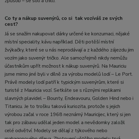
způsob – se solí a chilli.
Co ty a nákup suvenýrů, co si tak vozíváš ze svých
cest?
Já se snažím nakupovat dárky určené ke konzumaci, nějaké
místní speciality, kávu například. Děti potěší místní
žvýkačky, které se u nás neprodávají a z každého zájezdu jim
vozím jako suvenýr tričko. Ale samozřejmě nikdy nemůžu
účastníkům upřít možnost k nákup suvenýrů. Na Mauriciu
jsme mimo jiné byli v dílně za výrobu modelů lodí – Le Port.
Právě modely lodí patří k typickým suvenýrům, které si
turisté z Mauricia vozí. Setkáte se s různými replikami
slavných plavidel – Bounty, Endeavouru, Golden Hind nebo i
Titanicu. Je to trošku taková kuriozita, protože s jejich
výrobou začal v roce 1968 neznámý Mauricijec, který si jen
tak pro zábavu udělal jeden model a nevědomky založil
celé odvětví. Modely se dělají z týkového nebo
mahagonového dřeva. Zhotovení většího modelu trvá