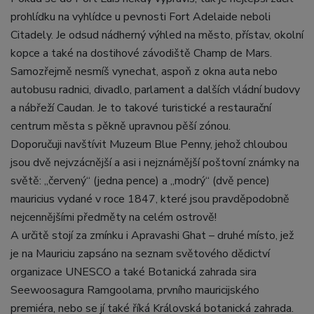
prohlídku na vyhlídce u pevnosti Fort Adelaide neboli
Citadely. Je odsud nádherný výhled na město, přístav, okolní
kopce a také na dostihové závodiště Champ de Mars.
Samozřejmě nesmíš vynechat, aspoň z okna auta nebo
autobusu radnici, divadlo, parlament a dalších vládní budovy
a nábřeží Caudan. Je to takové turistické a restaurační
centrum města s pěkně upravnou pěší zónou.
Doporučuji navštívit Muzeum Blue Penny, jehož chloubou
jsou dvě nejvzácnější a asi i nejznámější poštovní známky na
světě: „červený“ (jedna pence) a „modrý“ (dvě pence)
mauricius vydané v roce 1847, které jsou pravděpodobně
nejcennějšími předměty na celém ostrově!
A určitě stojí za zmínku i Apravashi Ghat – druhé místo, jež
je na Mauriciu zapsáno na seznam světového dědictví
organizace UNESCO a také Botanická zahrada sira
Seewoosagura Ramgoolama, prvního mauricijského
premiéra, nebo se jí také říká Královská botanická zahrada.