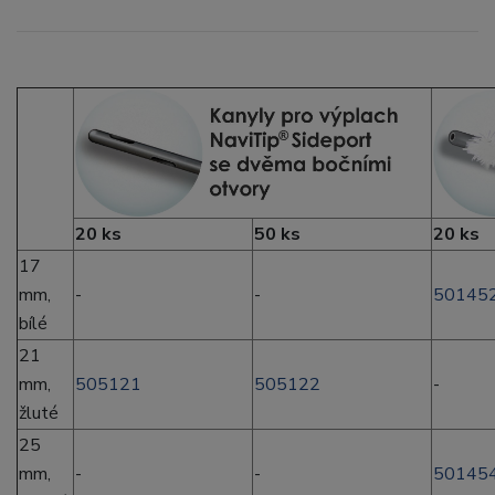
20 ks
50 ks
20 ks
17
mm,
-
-
50145
bílé
21
mm,
505121
505122
-
žluté
25
mm,
-
-
50145