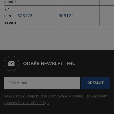
modré
27
mm,
505123
505124
-
zelené
ODBĚR NEWSLETTERU
ODESLAT
Vaše osobní údaje budou spravovány v souladu se
Zásadami
zpracování osobních údajů
.