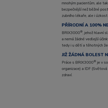
mnohým pacientům, ale tak
bezpečnější než běžné postu
zubního lékaře, ale i úzkos
PŘÍRODNÍ A 100% N
®
BRIX3000
, jehož hlavní 
a nemá žádné vedlejší účinky
tedy i u dětí a těhotných 
JIŽ ŽÁDNÁ BOLEST 
®
Práce s BRIX3000
je v s
organizace) a IDF (Světová
zdraví.