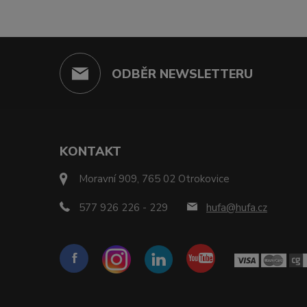
ODBĚR NEWSLETTERU
KONTAKT
Moravní 909, 765 02 Otrokovice
577 926 226 - 229
hufa@hufa.cz