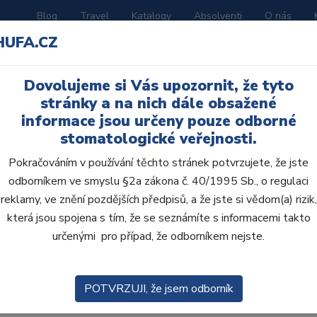
Blog
Travel
Katalogy
Absolventi
O nás
HUFA.CZ
ORATOŘ
AKČNÍ LETÁKY
VZDĚLÁVÁNÍ
Dovolujeme si Vás upozornit, že tyto
e rádi všichni a víme, jak je důležité si potom čistit naše zuby.
stránky a na nich dále obsažené
®
. Od dnešního dne se už nemusíte obávat. Brix3000
- revoluční 
informace jsou určeny pouze odborné
®
 z vrtání a anestezie, protože Brix3000
zlepší navždy zubní ošet
stomatologické veřejnosti.
®
?
Pokračováním v používání těchto stránek potvrzujete, že jste
odborníkem ve smyslu §2a zákona č. 40/1995 Sb., o regulaci
dukt pro použití v zubní ordinaci, založený na enzymatické techno
reklamy, ve znění pozdějších předpisů, a že jste si vědom(a) rizik,
ního kazu, tj. bez použití anestezie a bez nutnosti vrtání.
která jsou spojena s tím, že se seznámíte s informacemi takto
 gel se selektivní aktivitou - působí pouze na infikovanou tkáň 
určenými pro případ, že odborníkem nejste.
neralizační schopnost. Jedná se o neškodný gel na vodní bázi, k
®
neobsahuje toxické nebo dráždivé složky. Brix3000
byl klinicky
POTVRZUJI, že jsem odborník
h skupin, dokonce i pro pacienty se systémovými nemocemi, zd