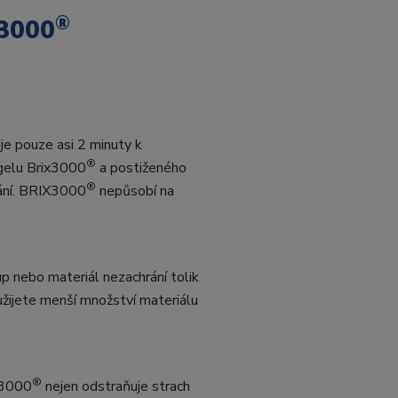
®
3000
e pouze asi 2 minuty k
®
 gelu Brix3000
a postiženého
®
tání. BRIX3000
nepůsobí na
p nebo materiál nezachrání tolik
užijete menší množství materiálu
®
IX3000
nejen odstraňuje strach