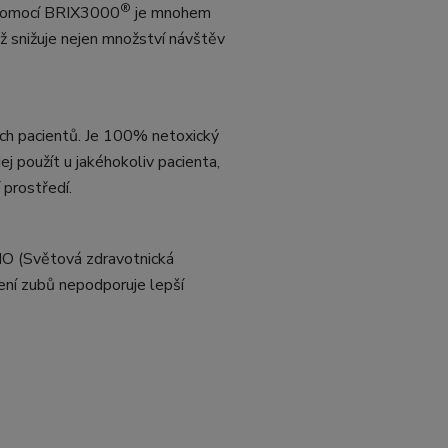
®
u pomocí BRIX3000
je mnohem
ž snižuje nejen množství návštěv
ných pacientů. Je 100% netoxický
ej použít u jakéhokoliv pacienta,
 prostředí.
HO (Světová zdravotnická
ení zubů nepodporuje lepší