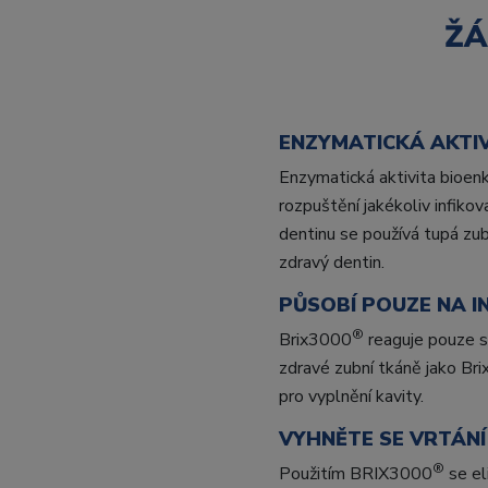
ŽÁ
ENZYMATICKÁ AKTI
Enzymatická aktivita bioe
rozpuštění jakékoliv infiko
dentinu se používá tupá zub
zdravý dentin.
PŮSOBÍ POUZE NA I
®
Brix3000
reaguje pouze s 
zdravé zubní tkáně jako Br
pro vyplnění kavity.
VYHNĚTE SE VRTÁNÍ
®
Použitím BRIX3000
se el