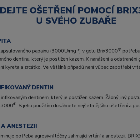
DEJTE OŠETŘENÍ POMOCÍ BRIX
U SVÉHO ZUBAŘE
VITA
®
nkapsulovaného papainu (3000U/mg *) v gelu Brix3000
potřebuj
vaného dentinu, který je postižen kazem. K nanášení a odstranění
ní kyreta a zrcátko. Ve většině případů není vůbec zapotřebí vr
NFIKOVANÝ DENTIN
infikovaným dentinem, který je postižen kazem. Žádný jiný postu
®
ix3000
. S jeho použitím dosáhnete nejšetrnějšího ošetření a po
 A ANESTEZII
iminuje potřeba agresivní léčby zahrnující vrtání a anestezii, BR