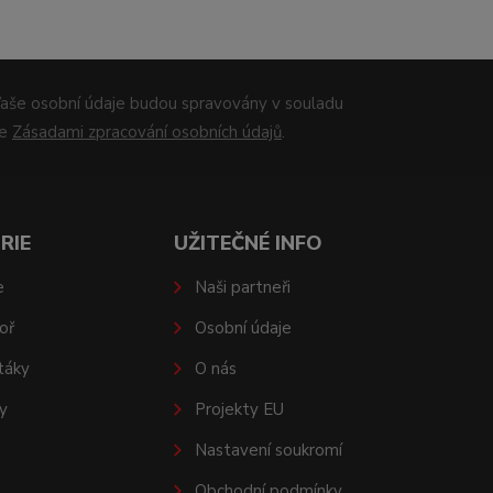
aše osobní údaje budou spravovány v souladu
se
Zásadami zpracování osobních údajů
.
RIE
UŽITEČNÉ INFO
e
Naši partneři
oř
Osobní údaje
táky
O nás
y
Projekty EU
Nastavení soukromí
Obchodní podmínky