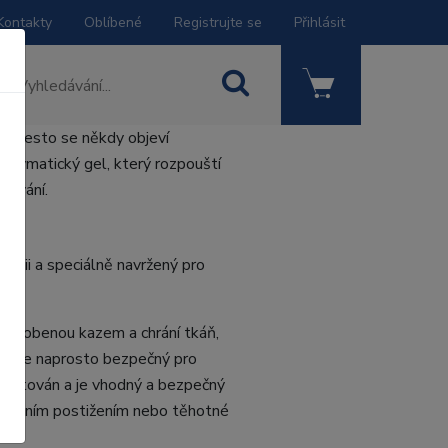
Kontakty
Oblíbené
Registrujte se
Přihlásit
 I přesto se někdy objeví
enzymatický gel, který rozpouští
řování.
logii a speciálně navržený pro
způsobenou kazem a chrání tkáň,
terý je naprosto bezpečný pro
 testován a je vhodný a bezpečný
ravotním postižením nebo těhotné