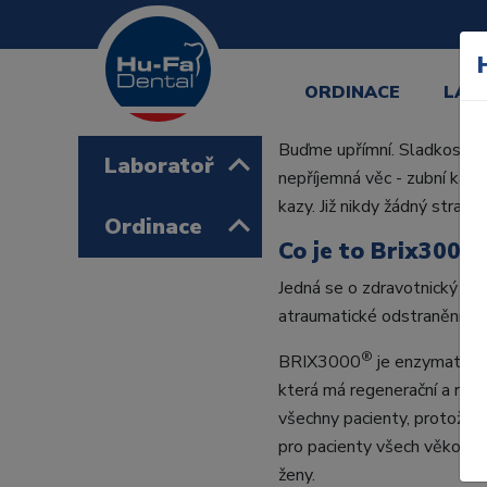
ORDINACE
LAB
Buďme upřímní. Sladkosti mám
Laboratoř
nepříjemná věc - zubní kaz
kazy. Již nikdy žádný strach
Ordinace
Co je to Brix3000
Jedná se o zdravotnický pro
atraumatické odstranění zub
®
BRIX3000
je enzymatický
která má regenerační a remi
všechny pacienty, protože 
pro pacienty všech věkovýc
ženy.