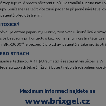
é zlepšuje celý proces ošetření zubů. Odstranění zubního kaz
py. Současně lze léčit více zubů pacienta při jedné návštěvě, co
t pacientů před ošetřením.
ETOXICKÝ
složkou je enzym papain, byl klinicky testován u široké škály růz
. Je bezpečný při kontaktu s kůží, očima i jinými částmi těla. Lze j
®
žen. BRIX3000
je bezpečný pro zdraví pacientů a také pro životní
NEBO STRACH
ouladu s technikou ART (Atraumatická restaurativní léčba), s W
 federaci zubních lékařů). Žádná bolest nebo strach během ošetř
Maximum informací najdete na
www.brixgel.cz