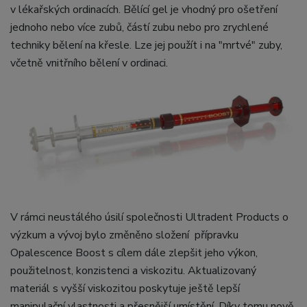
v lékařských ordinacích. Bělící gel je vhodný pro ošetření
jednoho nebo více zubů, částí zubu nebo pro zrychlené
techniky bělení na křesle. Lze jej použít i na "mrtvé" zuby,
včetně vnitřního bělení v ordinaci.
V rámci neustálého úsilí společnosti Ultradent Products o
výzkum a vývoj bylo změněno složení přípravku
Opalescence Boost s cílem dále zlepšit jeho výkon,
použitelnost, konzistenci a viskozitu. Aktualizovaný
materiál s vyšší viskozitou poskytuje ještě lepší
manipulační vlastnosti a přesnější umístění. Díky tomu nově