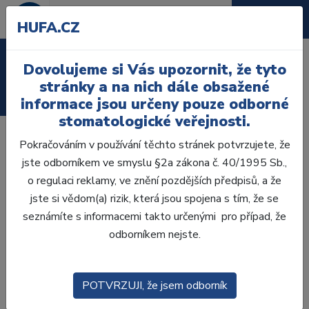
HUFA.CZ
Laboratoř
Dovolujeme si Vás upozornit, že tyto
stránky a na nich dále obsažené
Ordinace
informace jsou určeny pouze odborné
stomatologické veřejnosti.
Opalescence Boost pro lékařské
Pokračováním v používání těchto stránek potvrzujete, že
jste odborníkem ve smyslu §2a zákona č. 40/1995 Sb.,
bělení zubů
o regulaci reklamy, ve znění pozdějších předpisů, a že
Viskozita materiálu jako klíčový faktor
jste si vědom(a) rizik, která jsou spojena s tím, že se
pro kontrolované postupy a efektivní
seznámíte s informacemi takto určenými pro případ, že
výsledky
odborníkem nejste.
Případy pacientů vyžadující bělení zubů ze zdravotních
důvodů jsou často náročné. Zdravotnické bělící procedury se
POTVRZUJI, že jsem odborník
používají k ošetření zjevných intenzivních změn barvy uvnitř