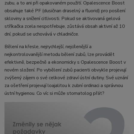
zubu, a to ani při opakovaném použití. Opalescence Boost
obsahuje také PF (dusičnan draselný a fluorid) pro posílení
skloviny a snížení citlivosti. Pokud se aktivovaná gelová
stříkačka zcela nespotřebuje, zůstává obsah aktivní až 10
dní, pokud se uchovává v chladničce.
Bělení na křesle, nejrychlejší, nejcílenější a
nejkontrolovanější metodu bělení zubů, lze provádět
efektivně, bezpečně a ekonomicky s Opalescence Boost v
novém složení. Po vybělení zubů pacienti obvykle projevují
zvýšený zájem o své celkové zdraví ústní dutiny. Své uznání
za ošetření projevují loajalitou k zubní ordinaci a správnou
ústní hygienou. Co víc si může stomatolog přát?