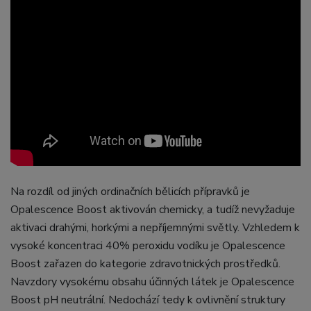
Na rozdíl od jiných ordinačních bělicích přípravků je
Opalescence Boost aktivován chemicky, a tudíž nevyžaduje
aktivaci drahými, horkými a nepříjemnými světly. Vzhledem k
vysoké koncentraci 40% peroxidu vodíku je Opalescence
Boost zařazen do kategorie zdravotnických prostředků.
Navzdory vysokému obsahu účinných látek je Opalescence
Boost pH neutrální. Nedochází tedy k ovlivnění struktury