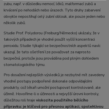
zubu, např. v důsledku nemocí, léků, malformací zubů a
krvácení po nehodách nebo úrazech. Tyto druhy zabarvení
obvykle nepostihují celý zubní oblouk, ale pouze jeden nebo
několik zubů.
Studie Prof. Polydorou (Freiburg/Německo) ukázaly, že v
takových případech je vhodné použít vyšší koncentraci
peroxidu. Studie týkající se bezpečnostních aspektů navíc
ukazují, že tato ošetření lze považovat za naprosto
bezpečná, protože jsou prováděna pod plným dohledem
stomatologického týmu.
Pro dosažení nejlepších výsledků je nezbytné mít zavedeny
vhodné postupy podpořené dokonale odpovídajícími
produkty, což lékaři umožní postupovat kontrolovaně, ale
účinně. Hovoříme-li o účinnosti a nejvyšší úrovni kontroly,
důležitou roli hraje
viskozita
použitého bělícího
přípravku:
je klíčová pro přesnou aplikaci, spolehlivou