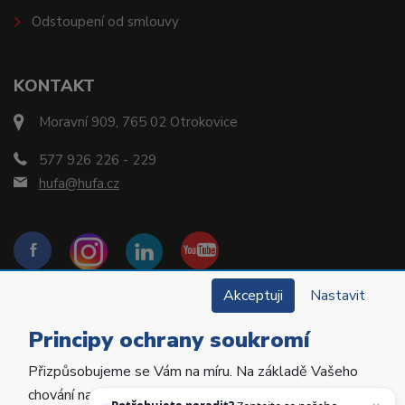
Odstoupení od smlouvy
KONTAKT
Moravní 909, 765 02 Otrokovice
577 926 226 - 229
hufa@hufa.cz
Akceptuji
Nastavit
Principy ochrany soukromí
Přizpůsobujeme se Vám na míru. Na základě Vašeho
Copyright © 2022 Hu-Fa Dental a.s. Všechna práva
chování na webu personalizujeme jeho obsah a
vyhrazena.