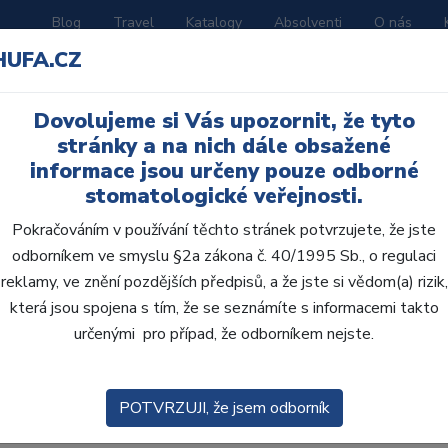
Blog
Travel
Katalogy
Absolventi
O nás
HUFA.CZ
ORATOŘ
AKČNÍ LETÁKY
VZDĚLÁVÁNÍ
Dovolujeme si Vás upozornit, že tyto
z nejžádanějších estetických zákroků v zubní ordinaci. Pacienti př
stránky a na nich dále obsažené
často se zároveň ptají, proč dochází ke změně barvy zubů. Porozu
informace jsou určeny pouze odborné
aký typ bělení zvolit. Proto jsme pro vás připravili krátký a sro
stomatologické veřejnosti.
římo v ordinaci nebo jako doplněk vaší komunikace.
Pokračováním v používání těchto stránek potvrzujete, že jste
odborníkem ve smyslu §2a zákona č. 40/1995 Sb., o regulaci
nejčastější příčiny zabarvení zubů – od vlivů stárnutí, stravy a ži
reklamy, ve znění pozdějších předpisů, a že jste si vědom(a) rizik,
ry. Slouží jako jednoduchý edukační nástroj, který pomůže pac
která jsou spojena s tím, že se seznámíte s informacemi takto
evírá prostor k diskuzi o možnostech profesionálního bělení, na
určenými pro případ, že odborníkem nejste.
zabarvení zubů
POTVRZUJI, že jsem odborník
úsměvu začíná pochopením různých faktorů, které mohou způsobit