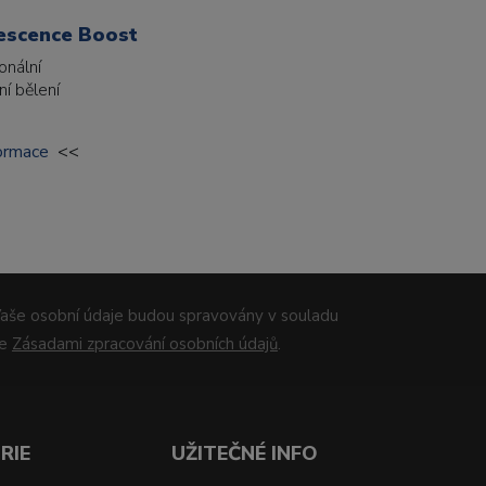
escence Boost
onální
ní bělení
formace
<<
aše osobní údaje budou spravovány v souladu
se
Zásadami zpracování osobních údajů
.
RIE
UŽITEČNÉ INFO