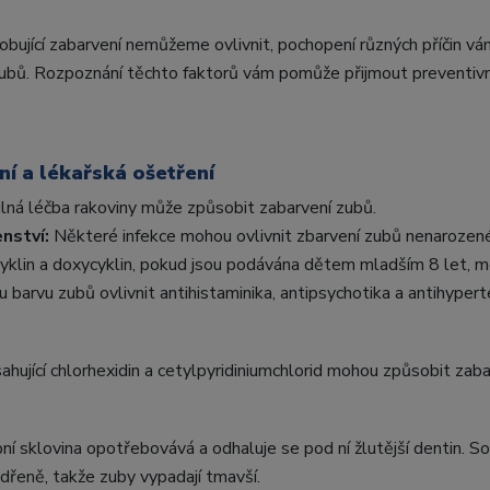
obující zabarvení nemůžeme ovlivnit, pochopení různých příčin v
zubů. Rozpoznání těchto faktorů vám pomůže přijmout preventivní
í a lékařská ošetření
lná léčba rakoviny může způsobit zabarvení zubů.
nství:
Některé infekce mohou ovlivnit zbarvení zubů nenarozené
cyklin a doxycyklin, pokud jsou podávána dětem mladším 8 let, 
vu zubů ovlivnit antihistaminika, antipsychotika a antihypert
hující chlorhexidin a cetylpyridiniumchlorid mohou způsobit zaba
ní sklovina opotřebovává a odhaluje se pod ní žlutější dentin. So
dřeně, takže zuby vypadají tmavší.