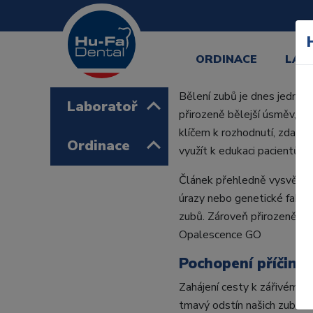
ORDINACE
LAB
Bělení zubů je dnes jedním 
Laboratoř
přirozeně bělejší úsměv, a 
klíčem k rozhodnutí, zda a j
Ordinace
využít k edukaci pacientů p
Článek přehledně vysvětluje 
úrazy nebo genetické fakto
zubů. Zároveň přirozeně ot
Opalescence GO
Pochopení příčin 
Zahájení cesty k zářivému 
tmavý odstín našich zubů.