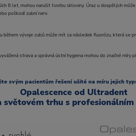
ších 8 let, mohou narušit tvorbu skloviny. Úraz u dospělých můž
ebo poškodí zubní nerv.
u během vývoje zubů může mít za následek fluorózu, která se pro
 vyvážená strava a správná ústní hygiena mohou do značné míry p
te svým pacientům řešení ušité na míru jejich typ
Opalescence od Ultradent
a světovém trhu s profesionálním