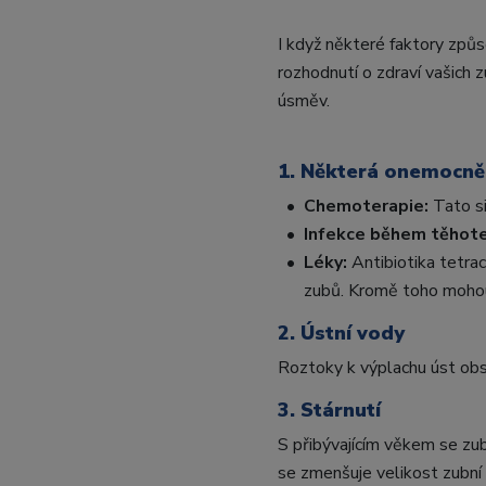
I když některé faktory způs
rozhodnutí o zdraví vašich 
úsměv.
1. Některá onemocněn
•
Chemoterapie:
Tato si
•
Infekce během těhote
•
Léky:
Antibiotika tetra
zubů. Kromě toho mohou bar
2. Ústní vody
Roztoky k výplachu úst obsa
3. Stárnutí
S přibývajícím věkem se zub
se zmenšuje velikost zubní 