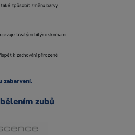
e také způsobit změnu barvy,
jevuje trvalými bílými skvrnami
řispět k zachování přirozené
u zabarvení.
 bělením zubů