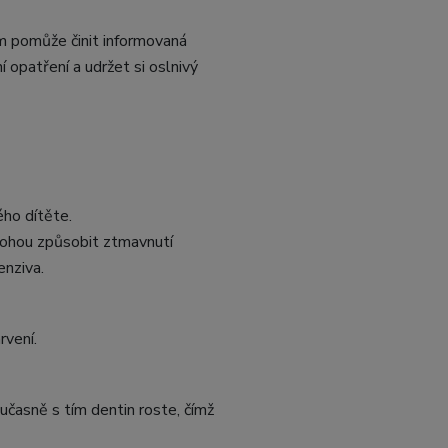
ám pomůže činit informovaná
 opatření a udržet si oslnivý
ho dítěte.
mohou způsobit ztmavnutí
enziva.
rvení.
učasně s tím dentin roste, čímž