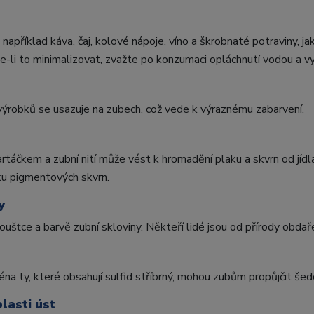
 například káva, čaj, kolové nápoje, víno a škrobnaté potraviny, j
e-li to minimalizovat, zvažte po konzumaci opláchnutí vodou a v
ýrobků se usazuje na zubech, což vede k výraznému zabarvení.
rtáčkem a zubní nití může vést k hromadění plaku a skvrn od jídla
ku pigmentových skvrn.
y
oušťce a barvě zubní skloviny. Někteří lidé jsou od přírody obdařen
na ty, které obsahují sulfid stříbrný, mohou zubům propůjčit šed
lasti úst