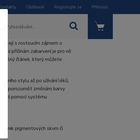
Kontakty
Oblíbené
Registrujte se
Přihlásit
icházejí s rostoucím zájmem o
mění příčinám zabarvení je pro ně
zumitelný článek, který můžete
votního stylu až po užívání léků,
ientům porozumět změnám barvy
příklad pomocí systému
 vznik pigmentových skvrn či