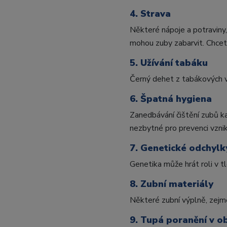
4. Strava
Některé nápoje a potraviny,
mohou zuby zabarvit. Chcet
5. Užívání tabáku
Černý dehet z tabákových v
6. Špatná hygiena
Zanedbávání čištění zubů ka
nezbytné pro prevenci vzni
7. Genetické odchylk
Genetika může hrát roli v tl
8. Zubní materiály
Některé zubní výplně, zejmé
9. Tupá poranění v ob