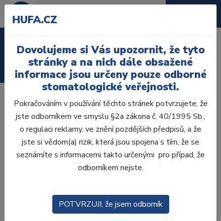
HUFA.CZ
Laboratoř
Dovolujeme si Vás upozornit, že tyto
stránky a na nich dále obsažené
Ordinace
informace jsou určeny pouze odborné
stomatologické veřejnosti.
Pokračováním v používání těchto stránek potvrzujete, že
Není snadné to nejlepší ještě vylepšit, ale Ultradentu se to
jste odborníkem ve smyslu §2a zákona č. 40/1995 Sb.,
podařilo! Nová polymerační lampa VALO X, nejinovativnější
o regulaci reklamy, ve znění pozdějších předpisů, a že
dostupná polymerační lampa, byla zcela přepracována, aby
jste si vědom(a) rizik, která jsou spojena s tím, že se
vám poskytla výkon, odolnost a přístup, který od světla
seznámíte s informacemi takto určenými pro případ, že
VALO očekáváte, ale se zcela novými, převratnými
odborníkem nejste.
funkcemi. Polymerační lampu VALO X si nyní můžete
vyzkoušet na vlastní kůži, stačí si domluvit schůzku se svým
Hu-Fa obchodním zástupcem.
POTVRZUJI, že jsem odborník