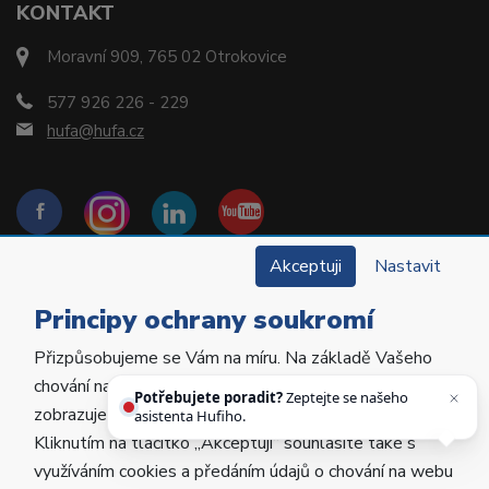
KONTAKT
Moravní 909, 765 02 Otrokovice
577 926 226 - 229
hufa@hufa.cz
Akceptuji
Nastavit
Principy ochrany soukromí
Přizpůsobujeme se Vám na míru. Na základě Vašeho
Copyright © 2022 Hu-Fa Dental a.s. Všechna práva
chování na webu personalizujeme jeho obsah a
vyhrazena.
Potřebujete poradit?
Zeptejte se našeho
zobrazujeme Vám relevantní nabídky a produkty.
asistenta Hufiho.
Kliknutím na tlačítko „Akceptuji“ souhlasíte také s
Vytvořila
Poctivá agentura
.
využíváním cookies a předáním údajů o chování na webu