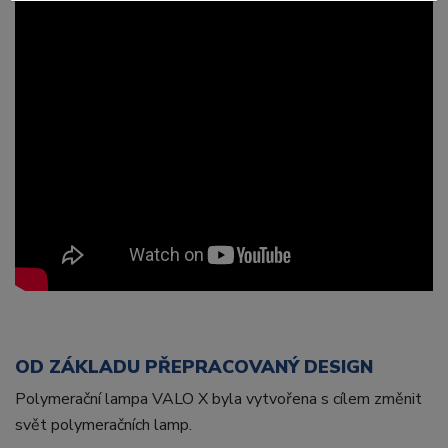
OD ZÁKLADU PŘEPRACOVANÝ DESIGN
Polymerační lampa VALO X byla vytvořena s cílem změnit
svět polymeračních lamp.