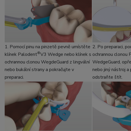
1. Pomocí pinu na pinzetě pevně umístěte
2. Po preparaci, pou
®
klínek Palodent
V3 Wedge nebo klínek s
ochrannou clonou 
ochrannou clonou WegdeGuard z lingvální
WedgeGuard, opřet
nebo bukální strany a pokračujte v
nebo jiný nástroj a
preparaci.
odstraňte štít.