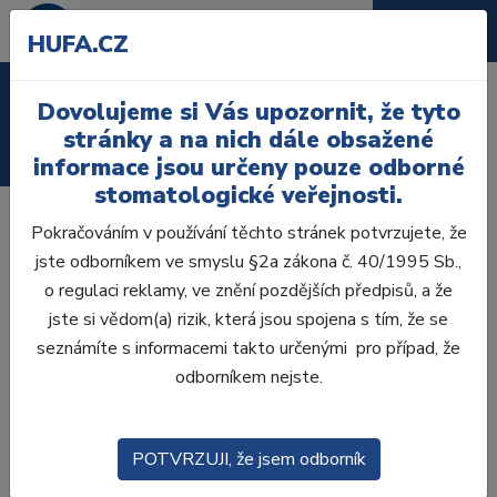
HUFA.CZ
Laboratoř
Dovolujeme si Vás upozornit, že tyto
stránky a na nich dále obsažené
Ordinace
informace jsou určeny pouze odborné
stomatologické veřejnosti.
Pokračováním v používání těchto stránek potvrzujete, že
®
Systém Palodent
V3 je inovativní systém s anatomicky
jste odborníkem ve smyslu §2a zákona č. 40/1995 Sb.,
tvarovanými sekčními matricemi s nikl-titanovými kroužky a
o regulaci reklamy, ve znění pozdějších předpisů, a že
přízpůsobitelnými klínky, které poskytují předvídatelné
jste si vědom(a) rizik, která jsou spojena s tím, že se
těsné kontakty a precizní výplně, které přesně napodobují
seznámíte s informacemi takto určenými pro případ, že
přirozenou anatomii zubů.
odborníkem nejste.
®
Systém matric Palodent
V3 poskytuje lepší výsledky i v
případě širokých kavit a chybějících hrbolků. Tvarovaný
design matric a klínků zajišťuje minimální dokončování
POTVRZUJI, že jsem odborník
výplně. Vzhledem k tomu, že jej používají desítky tisíc