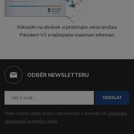
Kliknutím na obrázek si prolistujte celou brožuru
Palodent V3 a načerpejte maximum informací.
ODBĚR NEWSLETTERU
ODESLAT
Vaše osobní údaje budou spravovány v souladu se
Zásadami
zpracování osobních údajů
.