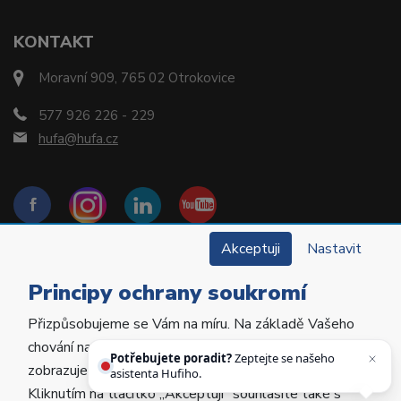
KONTAKT
Moravní 909, 765 02 Otrokovice
577 926 226 - 229
hufa@hufa.cz
Akceptuji
Nastavit
Principy ochrany soukromí
Přizpůsobujeme se Vám na míru. Na základě Vašeho
Copyright © 2022 Hu-Fa Dental a.s. Všechna práva
chování na webu personalizujeme jeho obsah a
vyhrazena.
Potřebujete poradit?
Zeptejte se našeho
zobrazujeme Vám relevantní nabídky a produkty.
asistenta Hufiho.
Kliknutím na tlačítko „Akceptuji“ souhlasíte také s