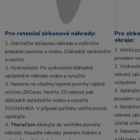
Pro retenční zirkonové náhrady:
Pro zirk
okraje:
1. Odstraňte dočasnou náhradu a vyčistěte
1. Vnitřní 
preparaci pemzou a vodou. Důkladně opláchněte
proudem vo
a osušte.
2. Vyzkouše
2. Vyzkoušejte. Po vyzkoušení důkladně
sekund, op
opláchněte náhradu vodou a vysušte.
vzduchem.
3. Naneste na všechny lepené povrchy výplně
3. Aplikujt
vrstvou ZirClean. Nechte 20 sekund, pak
proudem vz
důkladně opláchněte vodou a vysušte.
4. Selektiv
POZNÁMKA: V případě potřeby vnitřní povrch
sekund, opl
opískujte.
zůstal stále
4.
TheraCem
dávkujte do vnitřního povrchu
5. Naneste 
náhrady. Nasaďte náhradu jemným tlakem a
a sklovinu.