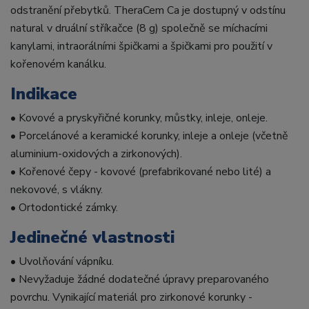
odstranění přebytků. TheraCem Ca je dostupný v odstínu
natural v druální stříkačce (8 g) společně se míchacími
kanylami, intraorálními špičkami a špičkami pro použití v
kořenovém kanálku.
Indikace
• Kovové a pryskyřičné korunky, můstky, inleje, onleje.
• Porcelánové a keramické korunky, inleje a onleje (včetně
aluminium-oxidových a zirkonových).
• Kořenové čepy - kovové (prefabrikované nebo lité) a
nekovové, s vlákny.
• Ortodontické zámky.
Jedinečné vlastnosti
• Uvolňování vápníku.
• Nevyžaduje žádné dodatečné úpravy preparovaného
povrchu. Vynikající materiál pro zirkonové korunky -