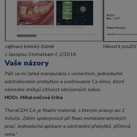
zajímavý klinický článek
Návod k použit
z časopisu Stomateam č. 2/2018
Vaše názory
Páči sa mi ľahká manipulácia s cementom, jednoduché
odstraňovanie prebytkov a uvoľnovanie Ca iónov, ktoré
následne znižujú citlivosť obrúsených zubov.
MDDr. Mihalovičová Erika
TheraCEM CA je fixační materiál, s kterým pracuji asi 2
měsíce. Zatím spokojenost při fixaci metalokeramických
prací. Jednoduchá aplikace a odstranění přebytků, příznivá
cena.
"