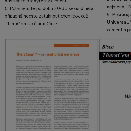
odstraňte přebytečný cement.
nejméně 10
5. Polymerujte po dobu 20-30 sekund nebo
6. Pokračuj
případně nechte zatuhnout chemicky, což
Universal
.
TheraCem také umožňuje.
cement a pa