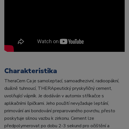
Charakteristika
TheraCem Ca je samoleptací, samoadhezivní, radioopákní,
duálně tuhnoucí, THERApeutický pryskyřičný cement,
uvolňující vápník. Je dodáván v automix stříkačce s
aplikačními špičkami. Jeho použití nevyžaduje leptání,
primování ani bondování preparovaného povrchu, přesto
poskytuje silnou vazbu k zirkonu. Cement lze
předpolymerovat po dobu 2-3 sekund pro očištění a