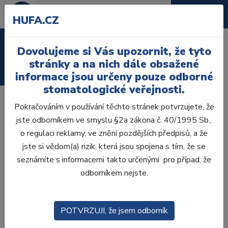
HUFA.CZ
Laboratoř
Dovolujeme si Vás upozornit, že tyto
stránky a na nich dále obsažené
Ordinace
informace jsou určeny pouze odborné
stomatologické veřejnosti.
Pokračováním v používání těchto stránek potvrzujete, že
Suché pracovní pole je výzvou pro všechny stomatology v
jste odborníkem ve smyslu §2a zákona č. 40/1995 Sb.,
každodenní praxi. DryDent Sublingvální nabízí řešení pro
o regulaci reklamy, ve znění pozdějších předpisů, a že
sliny a kontrolu vlhkosti pod jazykem. Jedná se první
jste si vědom(a) rizik, která jsou spojena s tím, že se
produkt na trhu, který byl k tomuto účelu speciálně navržen
seznámíte s informacemi takto určenými pro případ, že
a řeší tento problém. DryDent Parotid je měkký a příjemný
odborníkem nejste.
pro měkké tkáně pacienta, umožňuje kontrolovat vlhkost
vlivem produkce příušních slinných žláz díky vysoké
schopnosti absorpce slin. DryDent pro zajištění suchého
POTVRZUJI, že jsem odborník
pracovního pole a kontrolu slin nabízí nové, jednoduché a
efektivní řešení pro Vaši každodenní praxi.