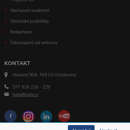
Nastavení soukromí
Obchodní podmínky
Reklamace
Odstoupení od smlouvy
KONTAKT
Moravní 909, 765 02 Otrokovice
577 926 226 - 229
hufa@hufa.cz