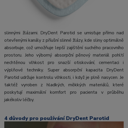
slinnými žlázami. DryDent Parotid se umisťuje přímo nad
otevřenými kanály z příušní slinné žlázy, kde sliny optimálně
absorbuje, což umožňuje lepší zajištění suchého pracovního
prostoru. Jeho výborný absorpční pěnový materiál pohltí
nechtěnou vlhkost pro snazší otiskování, cementaci i
výplňové techniky. Super absorpční kapacita DryDent
Parotid udržuje kontrolu vlhkosti, i když je plně nasycen. Je
taktéž vyroben z hladkých, měkkých materiálů, které
poskytují maximální komfort pro pacienta v průběhu
jakékoliv léčby.
4 důvody pro používání DryDent Parotid