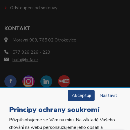
Odstoupení od smlouvy
KONTAKT
Moravní 909, 765 02 Otrokovice
577 926 226 - 229
hufa@hufa.cz
Akceptuji
Nastavit
Principy ochrany soukromí
Přizpůsobujeme se Vám na míru. Na základě Vašeho
Copyright © 2022 Hu-Fa Dental a.s. Všechna práva
chování na webu personalizujeme jeho obsah a
vyhrazena.