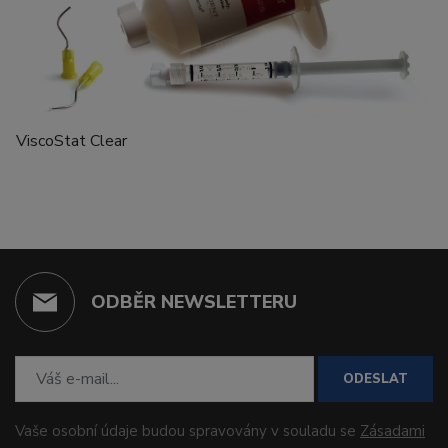
ViscoStat Clear
ODBĚR NEWSLETTERU
ODESLAT
Vaše osobní údaje budou spravovány v souladu se
Zásadami