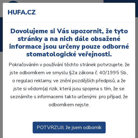
HUFA.CZ
Laboratoř
Dovolujeme si Vás upozornit, že tyto
stránky a na nich dále obsažené
Ordinace
informace jsou určeny pouze odborné
stomatologické veřejnosti.
Zastavte krvácení ve frontálním
Pokračováním v používání těchto stránek potvrzujete, že
jste odborníkem ve smyslu §2a zákona č. 40/1995 Sb.,
úseku a získejte kontrolu nad
o regulaci reklamy, ve znění pozdějších předpisů, a že
sulkulárními tekutinami s jediným
jste si vědom(a) rizik, která jsou spojena s tím, že se
přípravkem!
seznámíte s informacemi takto určenými pro případ, že
odborníkem nejste.
Unikátní hemostatický gel pro
estetickou zónu - ViscoStat Clear
POTVRZUJI, že jsem odborník
Speciálně určen pro estetickou zónu