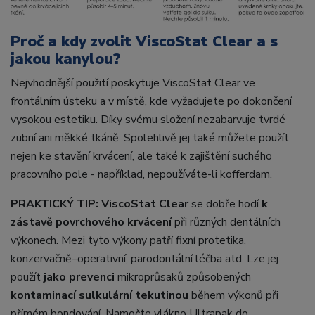
Proč a kdy zvolit ViscoStat Clear a s
jakou kanylou?
Nejvhodnější použití poskytuje ViscoStat Clear ve
frontálním ústeku a v místě, kde vyžadujete po dokončení
vysokou estetiku. Díky svému složení nezabarvuje tvrdé
zubní ani měkké tkáně. Spolehlivě jej také můžete použít
nejen ke stavění krvácení, ale také k zajištění suchého
pracovního pole - například, nepoužíváte-li kofferdam.
PRAKTICKÝ TIP:
ViscoStat Clear
se dobře hodí
k
zástavě povrchového krvácení
při různých dentálních
výkonech. Mezi tyto výkony patří fixní protetika,
konzervačně–operativní, parodontální léčba atd. Lze jej
použít
jako prevenci
mikroprůsaků způsobených
kontaminací sulkulární tekutinou
během výkonů při
přímém bondování. Namočte vlákno Ultrapak do