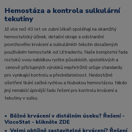
Hemostáza a kontrola sulkulární
tekutiny
Již více než 40 let se zubní lékaři spoléhají na okamžitý
hemostatický účinek, detailní okraje a odstranění
povrchového krvácení a sulkulárních tekutin dosažených
používáním hemostatik od Ultradentu. Naše kompletní řada
roztoků svou nabídkou rychle působících, spolehlivých a
cenově přístupných výrobků nepřetržitě určuje standardy
pro vynikající kontrolu a předvídatelnost. Nedostižné
ošetření tkání začíná rychlou a hlubokou hemostázou. Nikdo
jiný nenabízí úplnější řadu řešení pro kontrolu krvácení a
tekutiny v sulku.
• Běžné krvácení v distálním úseku?
Řešení -
ViscoStat - klikněte ZDE
• Velmi obtížně zastavitelné krvácení?
Řešení